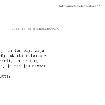
takas
uzlāde
meteo
vēsture
2011-12-20
·
DIENASGRĀMATA
ī), un tur bija ziņu
zējs skarbi noteica –
ekrīt, un reitingi
ās, jo tad jau neesot
utt)?