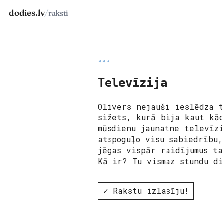
dodies.lv
/
raksti
◂◂◂
Televīzija
Olivers nejauši ieslēdza 
sižets, kurā bija kaut kā
mūsdienu jaunatne televīz
atspoguļo visu sabiedrību
jēgas vispār raidījumus t
Kā ir? Tu vismaz stundu d
✓ Rakstu izlasīju!