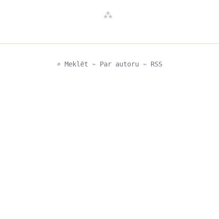
⌕ Meklēt
⌁
Par autoru
⌁
RSS