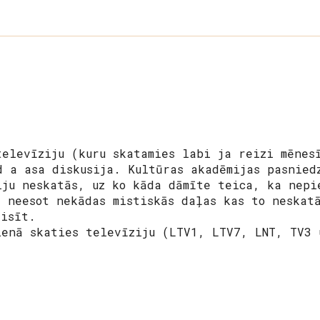
televīziju (kuru skatamies labi ja reizi mēnes
d a asa diskusija. Kultūras akadēmijas pasnied
iju neskatās, uz ko kāda dāmīte teica, ka nepi
, neesot nekādas mistiskās daļas kas to neskat
aisīt.
ienā skaties televīziju (LTV1, LTV7, LNT, TV3 