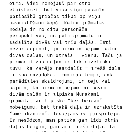
otra. Viņi nenojauš par otra
eksistenci, bet visa viņu pasaule
patiesībā griežas tikai ap viņu
sasaistīšanu kopā. Katra grāmatas
nodaļa ir no cita personāža
perspektīvas, un pati grāmata ir
sadalīta divās vai trīs daļās. Īsti
nevar saprast, jo pirmais sējums satur
divas daļas, un otrais – vienu. Taču ja
pirmās divas daļas ir tik sižetiski
tuvu, ka varēja neatdalīt – trešā daļa
ir kas savādāks. Izmainās temps, sāk
parādīties skaidrojumi, ir teju vai
sajūta, ka pirmais sējums ar savām
divām daļām ir tipiska Murakami
grāmata, ar tipisko “bez beigām”
nobeigumu, bet trešā daļa ir uzrakstīta
“amerikāņiem”. Iespējams es pārspīlēju.
Es nesūdzos, man patika gan līdz otrās
daļas beigām, gan arī trešā daļa. Tā