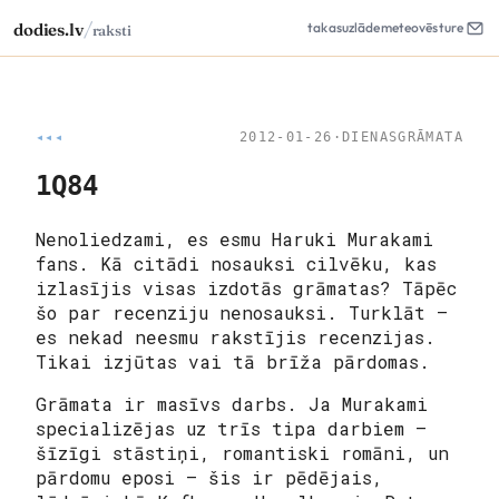
/
dodies.lv
takas
uzlāde
meteo
vēsture
raksti
◂◂◂
2012-01-26
·
DIENASGRĀMATA
1Q84
Nenoliedzami, es esmu Haruki Murakami
fans. Kā citādi nosauksi cilvēku, kas
izlasījis visas izdotās grāmatas? Tāpēc
šo par recenziju nenosauksi. Turklāt –
es nekad neesmu rakstījis recenzijas.
Tikai izjūtas vai tā brīža pārdomas.
Grāmata ir masīvs darbs. Ja Murakami
specializējas uz trīs tipa darbiem –
šīzīgi stāstiņi, romantiski romāni, un
pārdomu eposi – šis ir pēdējais,