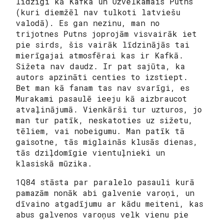
līdzīgi kā Kafka un Uzvelkamais Putns
(kuri diemžēl nav tulkoti latviešu
valodā). Es gan nezinu, man no
trijotnes Putns joprojām visvairāk iet
pie sirds, šis vairāk līdzinājās tai
mierīgajai atmosfērai kas ir Kafkā.
Sižeta nav daudz. Ir pat sajūta, ka
autors apzināti centies to izstiept.
Bet man kā fanam tas nav svarīgi, es
Murakami pasaulē ieeju kā aizbraucot
atvaļinājumā. Vienkārši tur uzturos, jo
man tur patīk, neskatoties uz sižetu,
tēliem, vai nobeigumu. Man patīk tā
gaisotne, tās miglainās klusās dienas,
tās dziļdomīgie vientuļnieki un
klasiskā mūzika.
1Q84 stāsta par paralelo pasauli kurā
pamazām nonāk abi galvenie varoņi, un
dīvaino atgadījumu ar kādu meiteni, kas
abus galvenos varoņus velk vienu pie