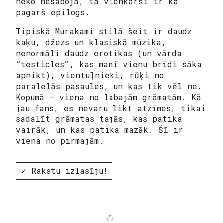
neko nesabojā, tā vienkārši ir kā
pagarš epilogs.
Tipiskā Murakami stilā šeit ir daudz
kaķu, džezs un klasiskā mūzika,
nenormāli daudz erotikas (un vārda
“testicles”, kas mani vienu brīdi sāka
apnikt), vientuļnieki, rūķi no
paralelās pasaules, un kas tik vēl ne.
Kopumā – viena no labajām grāmatām. Kā
jau fans, es nevaru likt atzīmes, tikai
sadalīt grāmatas tajās, kas patika
vairāk, un kas patika mazāk. Šī ir
viena no pirmajām.
✓ Rakstu izlasīju!