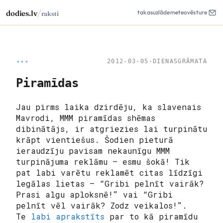
/
dodies.lv
takas
uzlāde
meteo
vēsture
raksti
◂◂◂
2012-03-05
·
DIENASGRĀMATA
Piramīdas
Jau pirms laika dzirdēju, ka slavenais
Mavrodi, MMM piramīdas shēmas
dibinātājs, ir atgriezies lai turpinātu
krāpt vientiešus. Šodien pieturā
ieraudzīju pavisam nekaunīgu MMM
turpinājuma reklāmu – esmu šokā! Tik
pat labi varētu reklamēt citas līdzīgi
legālas lietas – “Gribi pelnīt vairāk?
Prasi algu aploksnē!” vai “Gribi
pelnīt vēl vairāk? Zodz veikalos!”.
Te
labi aprakstīts
par to kā piramīdu