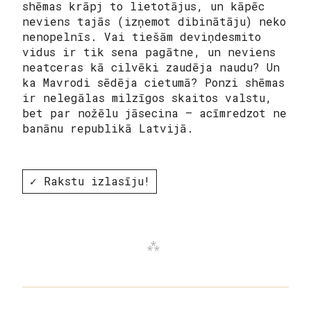
shēmas krāpj to lietotājus, un kāpēc
neviens tajās (izņemot dibinātāju) neko
nenopelnīs. Vai tiešām deviņdesmito
vidus ir tik sena pagātne, un neviens
neatceras kā cilvēki zaudēja naudu? Un
ka Mavrodi sēdēja cietumā? Ponzi shēmas
ir nelegālas milzīgos skaitos valstu,
bet par nožēlu jāsecina – acīmredzot ne
banānu republikā Latvijā.
✓ Rakstu izlasīju!