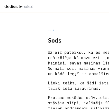
dodies.lv
/
raksti
◂◂◂
Sods
Uzreiz pateikšu, ka es ne
noštrāfēja kā mazu ezi. Ļ
kaimiņi, savas mašīnas li
Normāli šeit mašīnas vien
un kādā leņķī ir apmalīte
Lieki teikt, ka šādi ieta
tālāk iela sašaurinās.
Protams nekādas stāvvieta
stāvēja slīpi, ielīmēja 2
tiešām apdraudēju satiksm