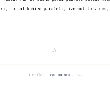
dri, un salikušies paraleli, izņemot to vienu,
⌕ Meklēt
⌁
Par autoru
⌁
RSS