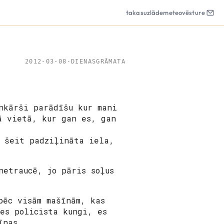
takas
uzlāde
meteo
vēsture
2012-03-08
·
DIENASGRĀMATA
nkārši parādīšu kur mani
ā vietā, kur gan es, gan
ā šeit padziļināta iela,
netraucē, jo pāris soļus
pēc visām mašīnām, kas
es policista kungi, es
īnas.