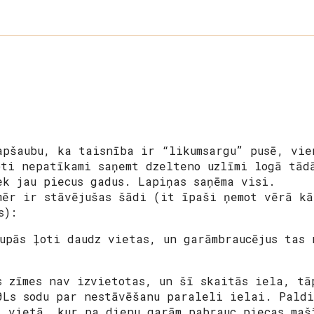
apšaubu, ka taisnība ir “likumsargu” pusē, vie
oti nepatīkami saņemt dzelteno uzlīmi logā tād
ek jau piecus gadus. Lapiņas saņēma visi.
mēr ir stāvējušas šādi (it īpaši ņemot vērā k
s):
upās ļoti daudz vietas, un garāmbraucējus tas 
s zīmes nav izvietotas, un šī skaitās iela, tā
0Ls sodu par nestāvēšanu paraleli ielai. Paldi
i vietā, kur pa dienu garām pabrauc piecas maš