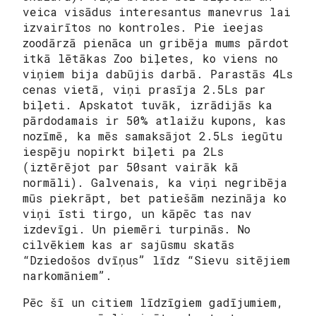
veica visādus interesantus manevrus lai
izvairītos no kontroles. Pie ieejas
zoodārzā pienāca un gribēja mums pārdot
itkā lētākas Zoo biļetes, ko viens no
viņiem bija dabūjis darbā. Parastās 4Ls
cenas vietā, viņi prasīja 2.5Ls par
biļeti. Apskatot tuvāk, izrādijās ka
pārdodamais ir 50% atlaižu kupons, kas
nozīmē, ka mēs samaksājot 2.5Ls iegūtu
iespēju nopirkt biļeti pa 2Ls
(iztērējot par 50sant vairāk kā
normāli). Galvenais, ka viņi negribēja
mūs piekrāpt, bet patiešām nezināja ko
viņi īsti tirgo, un kāpēc tas nav
izdevīgi. Un piemēri turpinās. No
cilvēkiem kas ar sajūsmu skatās
“Dziedošos dvīņus” līdz “Sievu sitējiem
narkomāniem”.
Pēc šī un citiem līdzīgiem gadījumiem,