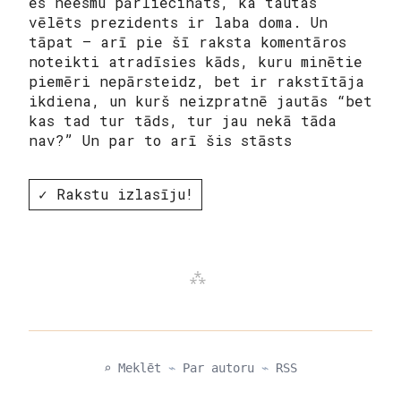
es neesmu pārliecināts, ka tautas
vēlēts prezidents ir laba doma. Un
tāpat – arī pie šī raksta komentāros
noteikti atradīsies kāds, kuru minētie
piemēri nepārsteidz, bet ir rakstītāja
ikdiena, un kurš neizpratnē jautās “bet
kas tad tur tāds, tur jau nekā tāda
nav?” Un par to arī šis stāsts
✓ Rakstu izlasīju!
⌕ Meklēt
⌁
Par autoru
⌁
RSS