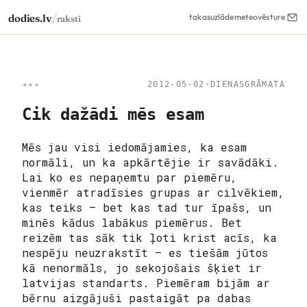
/
dodies.lv
takas
uzlāde
meteo
vēsture
raksti
◂◂◂
2012-05-02
·
DIENASGRĀMATA
Cik dažādi mēs esam
Mēs jau visi iedomājamies, ka esam
normāli, un ka apkārtējie ir savādāki.
Lai ko es nepaņemtu par piemēru,
vienmēr atradīsies grupas ar cilvēkiem,
kas teiks – bet kas tad tur īpašs, un
minēs kādus labākus piemērus. Bet
reizēm tas sāk tik ļoti krist acīs, ka
nespēju neuzrakstīt – es tiešām jūtos
kā nenormāls, jo sekojošais šķiet ir
latvijas standarts. Piemēram bijām ar
bērnu aizgājuši pastaigāt pa dabas