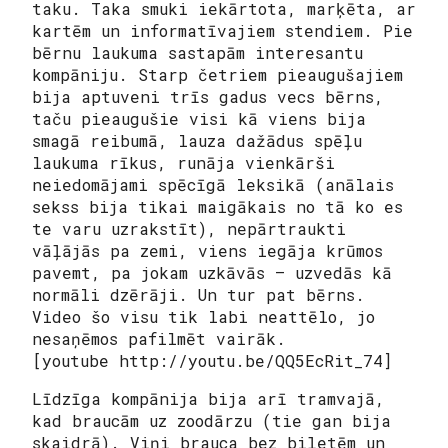
taku. Taka smuki iekārtota, marķēta, ar
kartēm un informatīvajiem stendiem. Pie
bērnu laukuma sastapām interesantu
kompāniju. Starp četriem pieaugušajiem
bija aptuveni trīs gadus vecs bērns,
taču pieaugušie visi kā viens bija
smagā reibumā, lauza dažādus spēļu
laukuma rīkus, runāja vienkārši
neiedomājami spēcīgā leksikā (anālais
sekss bija tikai maigākais no tā ko es
te varu uzrakstīt), nepārtraukti
vāļājās pa zemi, viens iegāja krūmos
pavemt, pa jokam uzkāvās – uzvedās kā
normāli dzērāji. Un tur pat bērns.
Video šo visu tik labi neattēlo, jo
nesaņēmos pafilmēt vairāk.
[youtube http://youtu.be/QQ5EcRit_74]
Līdzīga kompānija bija arī tramvajā,
kad braucām uz zoodārzu (tie gan bija
skaidrā). Viņi brauca bez biļetēm un