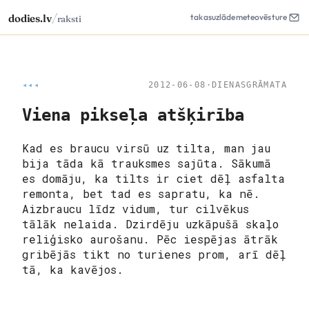
/
dodies.lv
takas
uzlāde
meteo
vēsture
raksti
◂◂◂
2012-06-08
·
DIENASGRĀMATA
Viena pikseļa atšķirība
Kad es braucu virsū uz tilta, man jau
bija tāda kā trauksmes sajūta. Sākumā
es domāju, ka tilts ir ciet dēļ asfalta
remonta, bet tad es sapratu, ka nē.
Aizbraucu līdz vidum, tur cilvēkus
tālāk nelaida. Dzirdēju uzkāpušā skaļo
reliģisko aurošanu. Pēc iespējas ātrāk
gribējās tikt no turienes prom, arī dēļ
tā, ka kavējos.