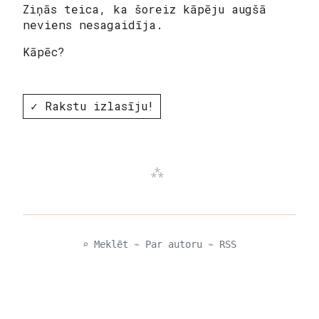
Ziņās teica, ka šoreiz kāpēju augšā
neviens nesagaidīja.
Kāpēc?
✓ Rakstu izlasīju!
⌕ Meklēt
⌁
Par autoru
⌁
RSS