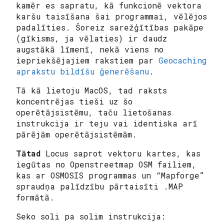
kamēr es sapratu, kā funkcionē vektora
karšu taisīšana šai programmai, vēlējos
padalīties. Šoreiz sarežģītības pakāpe
(gīkisms, ja vēlaties) ir daudz
augstākā līmenī, nekā viens no
iepriekšējajiem rakstiem par
Geocaching
aprakstu bildīšu ģenerēšanu
.
Tā kā lietoju MacOS, tad raksts
koncentrējas tieši uz šo
operētājsistēmu, taču lietošanas
instrukcija ir teju vai identiska arī
pārējām operētājsistēmām.
Tātad
Locus saprot vektoru kartes, kas
iegūtas no Openstreetmap OSM failiem,
kas ar OSMOSIS programmas un “Mapforge”
spraudņa palīdzību pārtaisīti .MAP
formātā.
Seko soli pa solim instrukcija: