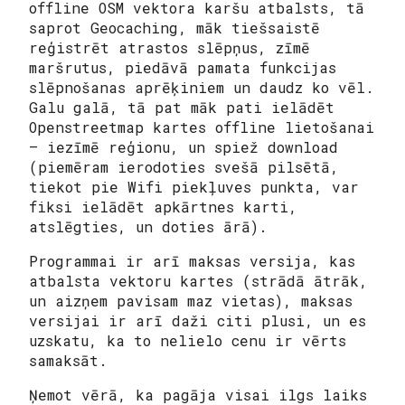
offline OSM vektora karšu atbalsts, tā
saprot Geocaching, māk tiešsaistē
reģistrēt atrastos slēpņus, zīmē
maršrutus, piedāvā pamata funkcijas
slēpnošanas aprēķiniem un daudz ko vēl.
Galu galā, tā pat māk pati ielādēt
Openstreetmap kartes offline lietošanai
– iezīmē reģionu, un spiež download
(piemēram ierodoties svešā pilsētā,
tiekot pie Wifi piekļuves punkta, var
fiksi ielādēt apkārtnes karti,
atslēgties, un doties ārā).
Programmai ir arī maksas versija, kas
atbalsta vektoru kartes (strādā ātrāk,
un aizņem pavisam maz vietas), maksas
versijai ir arī daži citi plusi, un es
uzskatu, ka to nelielo cenu ir vērts
samaksāt.
Ņemot vērā, ka pagāja visai ilgs laiks