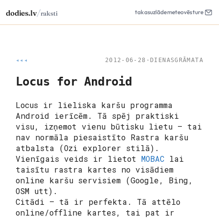
/
dodies.lv
takas
uzlāde
meteo
vēsture
raksti
◂◂◂
2012-06-28
·
DIENASGRĀMATA
Locus for Android
Locus ir lieliska karšu programma
Android ierīcēm. Tā spēj praktiski
visu, izņemot vienu būtisku lietu – tai
nav normāla piesaistīto Rastra karšu
atbalsta (Ozi explorer stilā).
Vienīgais veids ir lietot
MOBAC
lai
taisītu rastra kartes no visādiem
online karšu servisiem (Google, Bing,
OSM utt).
Citādi – tā ir perfekta. Tā attēlo
online/offline kartes, tai pat ir