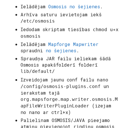
Ielādējam
Osmosis
no šejienes
.
Arhīva saturu ievietojam iekš
/etc/osmosis
Iedodam skriptam tiesības
chmod u+x
osmosis
Ielādējam
Mapforge Mapwriter
spraudni
no šejienes
.
Spraudņa JAR failu ieliekam šādā
Osmosis apakšfolderī folderī
lib/default/
Izveidojam jaunu conf failu
nano
un
/config/osmosis-plugins.conf
ierakstam tajā
org.mapsforge.map.writer.osmosis.M
(izejam
apFileWriterPluginLoader
no nano ar ctrl+x)
Palielinam OSMOSIS/JAVA pieejamo
atmiņu pievienojot rindiņu osmosis