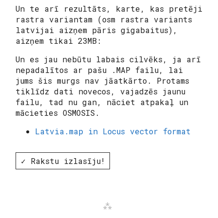
Un te arī rezultāts, karte, kas pretēji
rastra variantam (osm rastra variants
latvijai aizņem pāris gigabaitus),
aizņem tikai 23MB:
Un es jau nebūtu labais cilvēks, ja arī
nepadalītos ar pašu .MAP failu, lai
jums šis murgs nav jāatkārto. Protams
tiklīdz dati novecos, vajadzēs jaunu
failu, tad nu gan, nāciet atpakaļ un
mācieties OSMOSIS.
Latvia.map in Locus vector format
✓ Rakstu izlasīju!