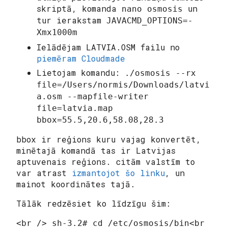
skriptā, komanda
un
nano osmosis
tur ierakstam
JAVACMD_OPTIONS=-
Xmx1000m
Ielādējam LATVIA.OSM failu no
piemēram Cloudmade
Lietojam komandu:
./osmosis --rx
file=/Users/normis/Downloads/latvi
a.osm --mapfile-writer
file=latvia.map
bbox=55.5,20.6,58.08,28.3
bbox
ir reģions kuru vajag konvertēt,
minētajā komandā tas ir Latvijas
aptuvenais reģions. citām valstīm to
var atrast
izmantojot šo linku
, un
mainot koordinātes tajā.
Tālāk redzēsiet ko līdzīgu šim:
<br /> sh-3.2# cd /etc/osmosis/bin<br