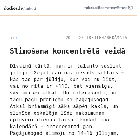
/
dodies.lv
takas
uzlāde
meteo
vēsture
raksti
◂◂◂
2012-07-18
·
DIENASGRĀMATA
Slimošana koncentrētā veidā
Dīvainā kārtā, man ir talants saslimt
jūlijā. Šogad gan nav nekāds siltais –
kas tas par jūliju, kur vai nu līst,
vai no rīta ir +11C, bet vienalga,
saslimu es atkal. Un interesanti, ar
tādu pašu problēmu kā pagājušogad.
Atkal briesmīgi sāka sāpēt kakls, un
slimība eskalēja līdz maksimumam
aptuveni dienas laikā. Paskatījos
kalendārā – interesanti gan.
Pagājušogad slimoju no 14-16 jūlijam,