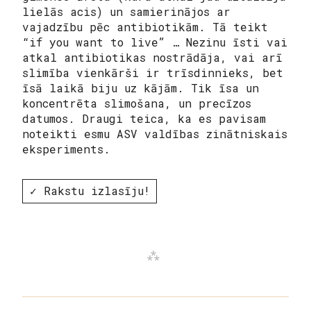
lielās acis) un samierinājos ar
vajadzību pēc antibiotikām. Tā teikt
“if you want to live” … Nezinu īsti vai
atkal antibiotikas nostrādāja, vai arī
slimība vienkārši ir trīsdinnieks, bet
īsā laikā biju uz kājām. Tik īsa un
koncentrēta slimošana, un precīzos
datumos. Draugi teica, ka es pavisam
noteikti esmu ASV valdības zinātniskais
eksperiments.
✓ Rakstu izlasīju!