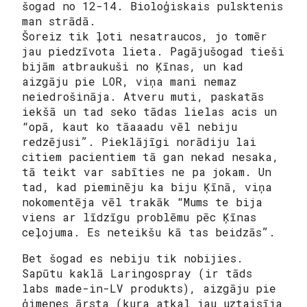
šogad no 12-14. Bioloģiskais pulsktenis
man strādā.
Šoreiz tik ļoti nesatraucos, jo tomēr
jau piedzīvota lieta. Pagājušogad tieši
bijām atbraukuši no Ķīnas, un kad
aizgāju pie LOR, viņa mani nemaz
neiedrošināja. Atveru muti, paskatās
iekšā un tad seko tādas lielas acis un
“opā, kaut ko tāaaadu vēl nebiju
redzējusi”. Pieklājīgi norādiju lai
citiem pacientiem tā gan nekad nesaka,
tā teikt var sabīties ne pa jokam. Un
tad, kad pieminēju ka biju Ķīnā, viņa
nokomentēja vēl trakāk “Mums te bija
viens ar līdzīgu problēmu pēc Ķīnas
ceļojuma. Es neteikšu kā tas beidzās”.
Bet šogad es nebiju tik nobijies.
Sapūtu kaklā Laringospray (ir tāds
labs made-in-LV produkts), aizgāju pie
ģimenes ārsta (kura atkal jau uztaisīja