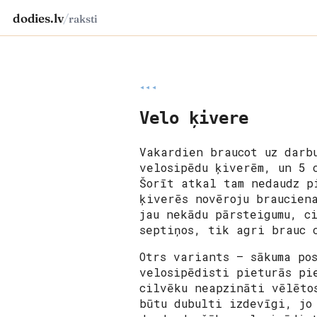
dodies.lv
/
raksti
◂◂◂
Velo ķivere
Vakardien braucot uz darb
velosipēdu ķiverēm, un 5 
Šorīt atkal tam nedaudz p
ķiverēs novēroju braucien
jau nekādu pārsteigumu, c
septiņos, tik agri brauc 
Otrs variants – sākuma po
velosipēdisti pieturās pi
cilvēku neapzināti vēlēto
būtu dubulti izdevīgi, jo