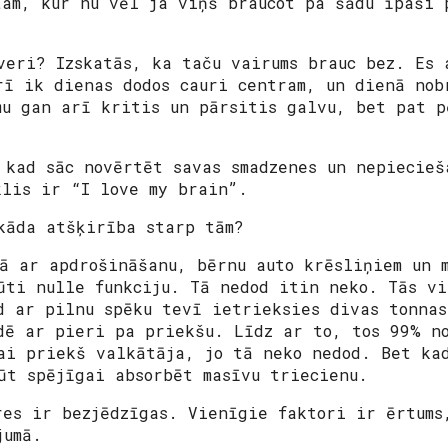
tam, kur nu vēl ja viņš braucot pa šādu īpaši 
veri? Izskatās, ka taču vairums brauc bez. Es 
rī ik dienas dodos cauri centram, un dienā nob
mu gan arī kritis un pārsitis galvu, bet pat p
 kad sāc novērtēt savas smadzenes un nepiecieš
klis ir “I love my brain”.
kāda atšķirība starp tām?
ā ar apdrošināšanu, bērnu auto krēsliņiem un m
ūti nulle funkciju. Tā nedod itin neko. Tās vi
d ar pilnu spēku tevī ietrieksies divas tonnas
dē ar pieri pa priekšu. Līdz ar to, tos 99% n
ai priekš valkātāja, jo tā neko nedod. Bet ka
ūt spējīgai absorbēt masīvu triecienu.
res ir bezjēdzīgas. Vienīgie faktori ir ērtums
jumā.