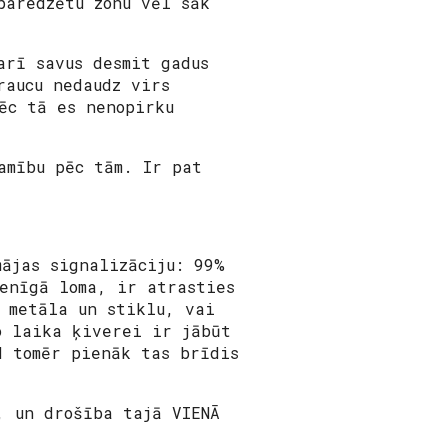
paredzētu zonu vēl sāk
arī savus desmit gadus
raucu nedaudz virs
ēc tā es nenopirku
amību pēc tām. Ir pat
ājas signalizāciju: 99%
enīgā loma, ir atrasties
 metāla un stiklu, vai
o laika ķiverei ir jābūt
d tomēr pienāk tas brīdis
, un drošība tajā VIENĀ