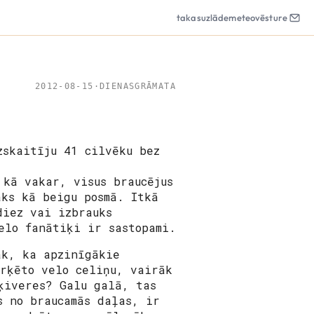
takas
uzlāde
meteo
vēsture
2012-08-15
·
DIENASGRĀMATA
zskaitīju 41 cilvēku bez
 kā vakar, visus braucējus
āks kā beigu posmā. Itkā
diez vai izbrauks
elo fanātiķi ir sastopami.
āk, ka apzinīgākie
rķēto velo celiņu, vairāk
ķiveres? Galu galā, tas
s no braucamās daļas, ir