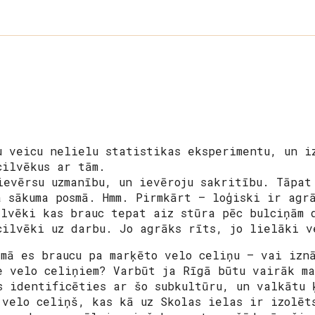
u veicu nelielu statistikas eksperimentu, un i
cilvēkus ar tām.
ievērsu uzmanību, un ievēroju sakritību. Tāpat
a sākuma posmā. Hmm. Pirmkārt – loģiski ir agr
ilvēki kas brauc tepat aiz stūra pēc bulciņām 
cilvēki uz darbu. Jo agrāks rīts, jo lielāki v
smā es braucu pa marķēto velo celiņu – vai izn
e velo celiņiem? Varbūt ja Rīgā būtu vairāk ma
s identificēties ar šo subkultūru, un valkātu 
 velo celiņš, kas kā uz Skolas ielas ir izolēt