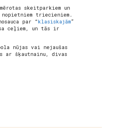
mērotas skeitparkiem un
 nopietniem triecieniem.
osauca par “
klasiskajām
”
sa ceļiem, un tās ir
ola nūjas vai nejaušas
s ar šķautnainu, divas