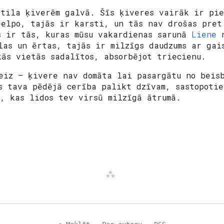
stila ķiverēm galvā. Šīs ķiveres vairāk ir pie
eelpo, tajās ir karsti, un tās nav drošas pret
s ir tās, kuras mūsu vakardienas sarunā
Liene
n
las un ērtas, tajās ir milzīgs daudzums ar gai
kās vietās sadalītos, absorbējot triecienu.
eiz – ķivere nav domāta lai pasargātu no beisb
s tava pēdējā cerība palikt dzīvam, sastopotie
u, kas lidos tev virsū milzīgā ātrumā.