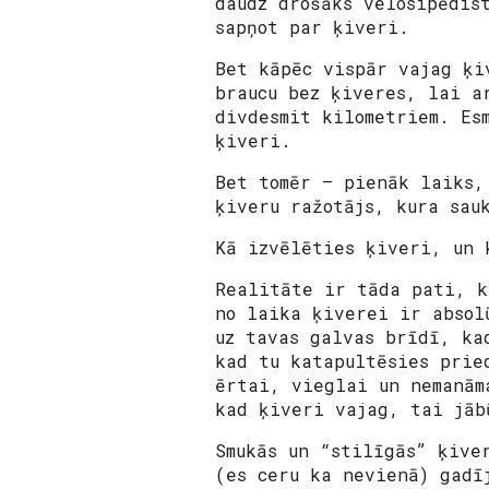
daudz drošāks velosipēdis
sapņot par ķiveri.
Bet kāpēc vispār vajag ķi
braucu bez ķiveres, lai a
divdesmit kilometriem. Es
ķiveri.
Bet tomēr – pienāk laiks,
ķiveru ražotājs, kura sau
Kā izvēlēties ķiveri, un 
Realitāte ir tāda pati, k
no laika ķiverei ir absol
uz tavas galvas brīdī, ka
kad tu katapultēsies prie
ērtai, vieglai un nemanām
kad ķiveri vajag, tai jāb
Smukās un “stilīgās” ķive
(es ceru ka nevienā) gadī