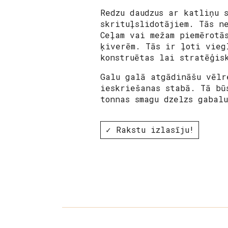
Redzu daudzus ar katliņu 
skrituļslidotājiem. Tās n
Ceļam vai mežam piemērotā
ķiverēm. Tās ir ļoti vieg
konstruētas lai stratēģis
Galu galā atgādināšu vēlr
ieskriešanas stabā. Tā bū
tonnas smagu dzelzs gabal
✓ Rakstu izlasīju!