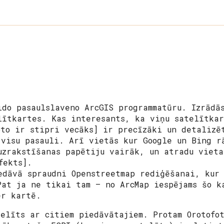
ido pasaulslaveno ArcGIS programmatūru. Izrādā
lītkartes. Kas interesants, ka viņu satelītka
oto ir stipri vecāks] ir precīzāki un detalizē
 visu pasauli. Arī vietās kur Google un Bing r
uzrakstīšanas papētiju vairāk, un atradu vieta
fekts].
edāvā spraudni Openstreetmap rediģēšanai, kur 
Pat ja ne tikai tam – no ArcMap iespējams šo k
er kartē.
telīts ar citiem piedāvātajiem. Protam Orotofot