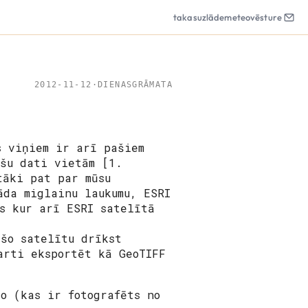
takas
uzlāde
meteo
vēsture
2012-11-12
·
DIENASGRĀMATA
s viņiem ir arī pašiem
ršu dati vietām [1.
tāki pat par mūsu
āda miglainu laukumu, ESRI
s kur arī ESRI satelītā
šo satelītu drīkst
arti eksportēt kā GeoTIFF
o (kas ir fotografēts no