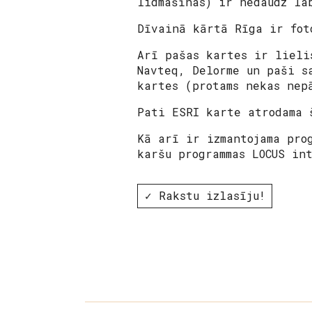
lidmašīnas) ir nedaudz la
Dīvainā kārtā Rīga ir fot
Arī pašas kartes ir lieli
Navteq, Delorme un paši s
kartes (protams nekas ne
Pati ESRI karte atrodama
Kā arī ir izmantojama pro
karšu programmas
LOCUS
int
✓ Rakstu izlasīju!