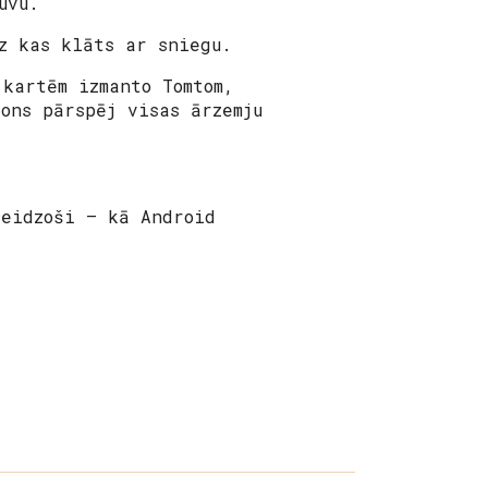
uvu.
z kas klāts ar sniegu.
kartēm izmanto Tomtom,
ons pārspēj visas ārzemju
teidzoši – kā Android