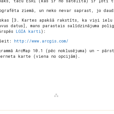
bāks, taču ESRI (kas ir no satelīta) ir ļoti t
ografēta ziemā, un neko nevar saprast, jo daud
skas [3. Kartes apakšā rakstīts, ka viņi ielu 
avus datus], mans parastais salīdzinājuma polig
pārspēs
LGIA karti
):
 šeit:
http://www.arcgis.com/
grammā ArcMap 10.1 (pēc noklusējuma) un – pārs
erneta karte (viena no opcijām).