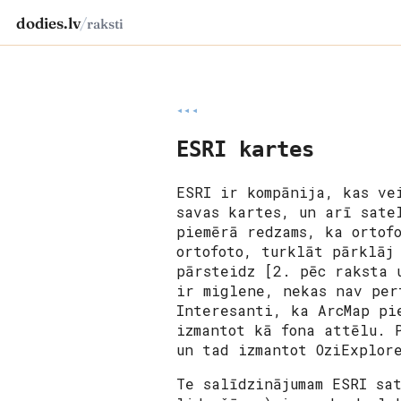
dodies.lv
/
raksti
◂◂◂
ESRI kartes
ESRI ir kompānija, kas ve
savas kartes, un arī sate
piemērā redzams, ka ortof
ortofoto, turklāt pārklāj
pārsteidz [2. pēc raksta 
ir miglene, nekas nav per
Interesanti, ka ArcMap pi
izmantot kā fona attēlu. 
un tad izmantot OziExplor
Te salīdzinājumam ESRI sa