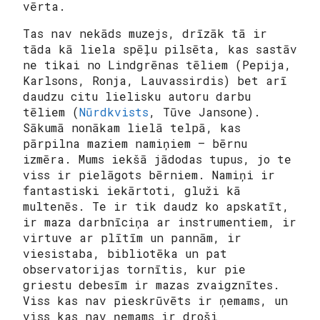
vērta.
Tas nav nekāds muzejs, drīzāk tā ir
tāda kā liela spēļu pilsēta, kas sastāv
ne tikai no Lindgrēnas tēliem (Pepija,
Karlsons, Ronja, Lauvassirdis) bet arī
daudzu citu lielisku autoru darbu
tēliem (
Nūrdkvists
, Tūve Jansone).
Sākumā nonākam lielā telpā, kas
pārpilna maziem namiņiem – bērnu
izmēra. Mums iekšā jādodas tupus, jo te
viss ir pielāgots bērniem. Namiņi ir
fantastiski iekārtoti, gluži kā
multenēs. Te ir tik daudz ko apskatīt,
ir maza darbnīciņa ar instrumentiem, ir
virtuve ar plītīm un pannām, ir
viesistaba, bibliotēka un pat
observatorijas tornītis, kur pie
griestu debesīm ir mazas zvaigznītes.
Viss kas nav pieskrūvēts ir ņemams, un
viss kas nav ņemams ir droši