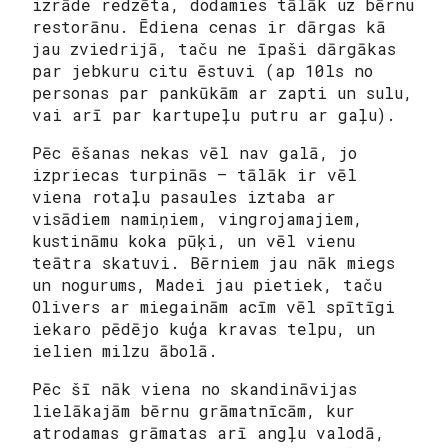
izrāde redzēta, dodamies tālāk uz bērnu
restorānu. Ēdiena cenas ir dārgas kā
jau zviedrijā, taču ne īpaši dārgākas
par jebkuru citu ēstuvi (ap 10ls no
personas par pankūkām ar zapti un sulu,
vai arī par kartupeļu putru ar gaļu).
Pēc ēšanas nekas vēl nav galā, jo
izpriecas turpinās – tālāk ir vēl
viena rotaļu pasaules iztaba ar
visādiem namiņiem, vingrojamajiem,
kustināmu koka pūķi, un vēl vienu
teātra skatuvi. Bērniem jau nāk miegs
un nogurums, Madei jau pietiek, taču
Olivers ar miegainām acīm vēl spītīgi
iekaro pēdējo kuģa kravas telpu, un
ielien milzu ābolā.
Pēc šī nāk viena no skandināvijas
lielākajām bērnu grāmatnīcām, kur
atrodamas grāmatas arī angļu valodā,