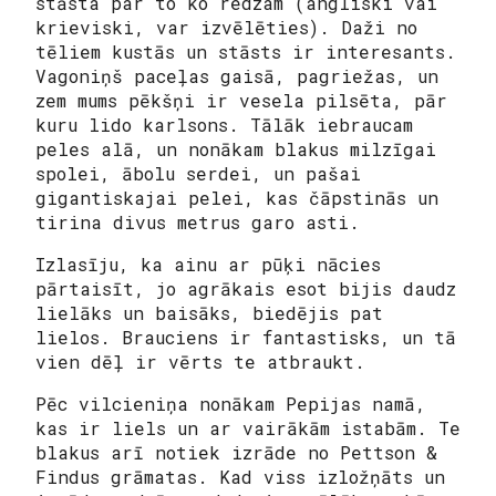
stāsta par to ko redzam (angliski vai
krieviski, var izvēlēties). Daži no
tēliem kustās un stāsts ir interesants.
Vagoniņš paceļas gaisā, pagriežas, un
zem mums pēkšņi ir vesela pilsēta, pār
kuru lido karlsons. Tālāk iebraucam
peles alā, un nonākam blakus milzīgai
spolei, ābolu serdei, un pašai
gigantiskajai pelei, kas čāpstinās un
tirina divus metrus garo asti.
Izlasīju, ka ainu ar pūķi nācies
pārtaisīt, jo agrākais esot bijis daudz
lielāks un baisāks, biedējis pat
lielos. Brauciens ir fantastisks, un tā
vien dēļ ir vērts te atbraukt.
Pēc vilcieniņa nonākam Pepijas namā,
kas ir liels un ar vairākām istabām. Te
blakus arī notiek izrāde no Pettson &
Findus grāmatas. Kad viss izložņāts un