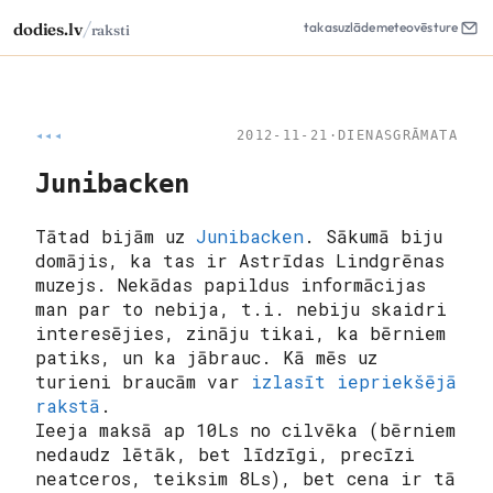
/
dodies.lv
takas
uzlāde
meteo
vēsture
raksti
◂◂◂
2012-11-21
·
DIENASGRĀMATA
Junibacken
Tātad bijām uz
Junibacken
. Sākumā biju
domājis, ka tas ir Astrīdas Lindgrēnas
muzejs. Nekādas papildus informācijas
man par to nebija, t.i. nebiju skaidri
interesējies, zināju tikai, ka bērniem
patiks, un ka jābrauc. Kā mēs uz
turieni braucām var
izlasīt iepriekšējā
rakstā
.
Ieeja maksā ap 10Ls no cilvēka (bērniem
nedaudz lētāk, bet līdzīgi, precīzi
neatceros, teiksim 8Ls), bet cena ir tā