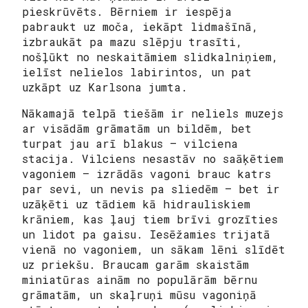
pieskrūvēts. Bērniem ir iespēja
pabraukt uz moča, iekāpt lidmašīnā,
izbraukāt pa mazu slēpju trasīti,
nošļūkt no neskaitāmiem slidkalniņiem,
ielīst nelielos labirintos, un pat
uzkāpt uz Karlsona jumta.
Nākamajā telpā tiešām ir neliels muzejs
ar visādām grāmatām un bildēm, bet
turpat jau arī blakus – vilciena
stacija. Vilciens nesastāv no saāķētiem
vagoniem – izrādās vagoni brauc katrs
par sevi, un nevis pa sliedēm – bet ir
uzāķēti uz tādiem kā hidrauliskiem
krāniem, kas ļauj tiem brīvi grozīties
un lidot pa gaisu. Iesēžamies trijatā
vienā no vagoniem, un sākam lēni slīdēt
uz priekšu. Braucam garām skaistām
miniatūras ainām no populārām bērnu
grāmatām, un skaļruņi mūsu vagoniņā