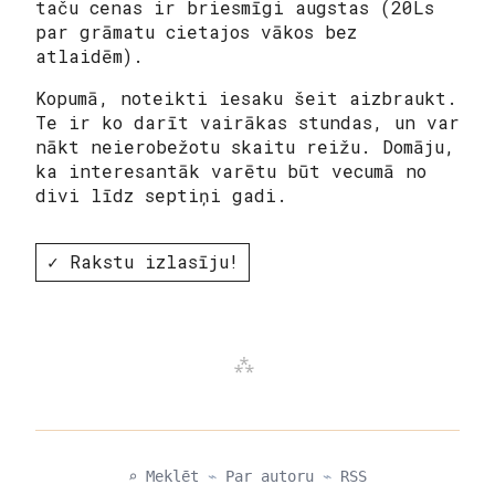
taču cenas ir briesmīgi augstas (20Ls
par grāmatu cietajos vākos bez
atlaidēm).
Kopumā, noteikti iesaku šeit aizbraukt.
Te ir ko darīt vairākas stundas, un var
nākt neierobežotu skaitu reižu. Domāju,
ka interesantāk varētu būt vecumā no
divi līdz septiņi gadi.
✓ Rakstu izlasīju!
⌕ Meklēt
⌁
Par autoru
⌁
RSS