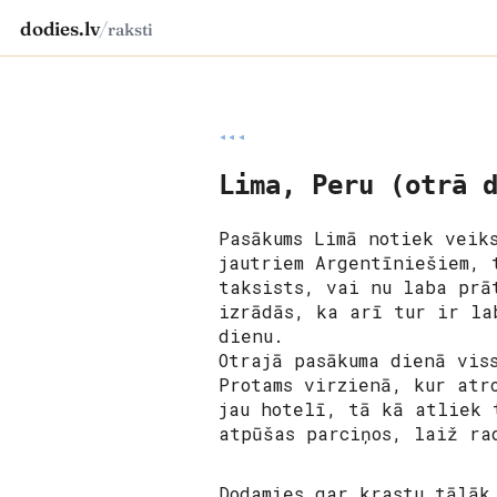
dodies.lv
/
raksti
◂◂◂
Lima, Peru (otrā 
Pasākums Limā notiek veik
jautriem Argentīniešiem, 
taksists, vai nu laba prā
izrādās, ka arī tur ir la
dienu.
Otrajā pasākuma dienā vis
Protams virzienā, kur atr
jau hotelī, tā kā atliek 
atpūšas parciņos, laiž ra
Dodamies gar krastu tālāk