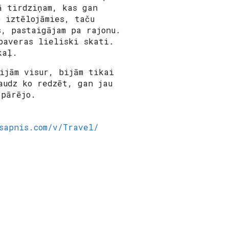
ā tirdziņam, kas gan
o iztēlojāmies, taču
s, pastaigājam pa rajonu.
paveras lieliski skati.
kaļ.
ijām visur, bijām tikai
audz ko redzēt, gan jau
 pārējo.
sapnis.com/v/Travel/