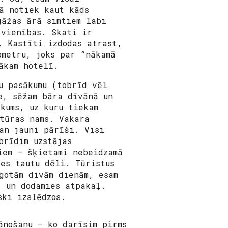
ā notiek kaut kāds
gāžas ārā simtiem labi
 vienības. Skati ir
. Kastīti izdodas atrast,
ometru, joks par “nākamā
ākam hotelī.
u pasākumu (tobrīd vēl
e, sēžam bāra dīvānā un
kums, uz kuru tiekam
tūras nams. Vakara
an jauni pārīši. Visi
brīdim uzstājas
iem – šķietami nebeidzamā
es tautu dēli. Tūristus
gotām divām dienām, esam
, un dodamies atpakaļ.
ski izslēdzos.
ānošanu – ko darīsim pirms