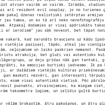
ļūst atvien vairāk un vairāk. Izrādās, stadion
vai arī resident evil
cosplay
, jo no turienes 
iem pakaļ dzenas realistiski ietērptas armijas
r jau tumsa, un es tā arī neko nenofotografēju
iem. Atpakaļ dodamies ar visai apdriskātu taks
ļi ar ieročiem” jau sāk novecot, bet tāpat non
em vakarā, kad sarunāts brauciens uz kādu īpaš
īs vietējie paziņas), tāpēc, atkal jau vienīgi
tām, ceļojumiem un laiks paskrien nemanot. Pasā
ūristu atrakcija, bet gluži vai autentisks kul
šlāgergrupu, uz deju grīdas nāk gan tantuki, g
zgrābti, ka emocijas burtiski iedvesmo. Ik pa 
āji, ar dažādiem vietējās kultūras priekšnesum
, gan maskoti nezvēri, gan interesanti tērpuši
sts, esam visai autentiskā vietiņā. Pēc pārslo
 nosit pusnakts, atvainojamies, ka miegam ciet
arām taksometra logiem, un ielīdis gultā burti
ar vēlām brokastīm, ātru pakošanos, un ātru pl