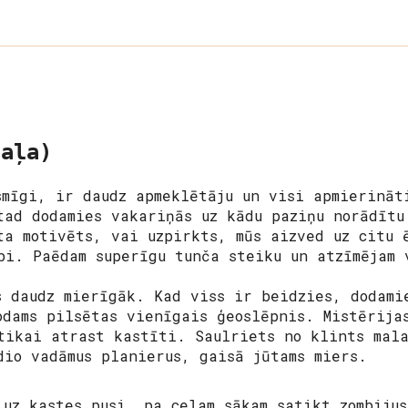
daļa)
smīgi, ir daudz apmeklētāju un visi apmierināt
tad dodamies vakariņās uz kādu paziņu norādītu
ta motivēts, vai uzpirkts, mūs aizved uz citu 
bi. Paēdam superīgu tunča steiku un atzīmējam 
s daudz mierīgāk. Kad viss ir beidzies, dodami
odams pilsētas vienīgais ģeoslēpnis. Mistērija
tikai atrast kastīti. Saulriets no klints mal
dio vadāmus planierus, gaisā jūtams miers.
 uz kastes pusi, pa ceļam sākam satikt zombiju