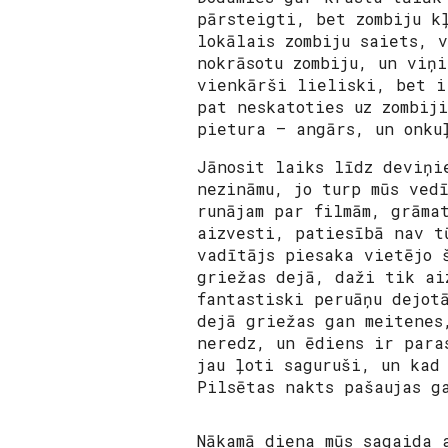
pārsteigti, bet zombiju k
lokālais zombiju saiets, 
nokrāsotu zombiju, un viņ
vienkārši lieliski, bet i
pat neskatoties uz zombij
pietura – angārs, un onku
Jānosit laiks līdz deviņi
nezināmu, jo turp mūs ved
runājam par filmām, grāma
aizvesti, patiesībā nav t
vadītājs piesaka vietējo 
griežas dejā, daži tik ai
fantastiski peruāņu dejot
dejā griežas gan meitenes
neredz, un ēdiens ir para
jau ļoti saguruši, un kad
Pilsētas nakts pašaujas g
Nākamā diena mūs sagaida 