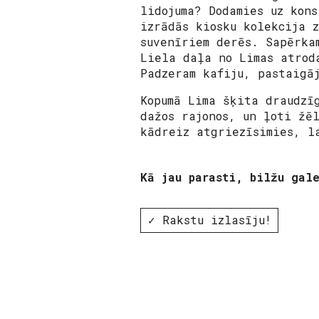
lidojuma? Dodamies uz
kons
izrādās kiosku kolekcija 
suvenīriem derēs. Sapērka
Liela daļa no Limas atrod
Padzeram kafiju, pastaigā
Kopumā Lima šķita draudzī
dažos rajonos, un ļoti žē
kādreiz atgriezīsimies, l
Kā jau parasti, bilžu gale
✓ Rakstu izlasīju!