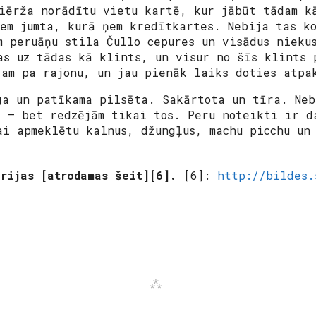
iērža
norādītu vietu kartē, kur jābūt tādam k
zem jumta, kurā ņem kredītkartes. Nebija tas k
m peruāņu stila Čullo cepures un visādus nieku
as uz tādas kā klints, un visur no šīs klints 
jam pa rajonu, un jau pienāk laiks doties atpa
ga un patīkama pilsēta. Sakārtota un tīra. Neb
l – bet redzējām tikai tos. Peru noteikti ir d
ai apmeklētu kalnus, džungļus, machu picchu un
rijas [atrodamas šeit][6].
[6]:
http://bildes.