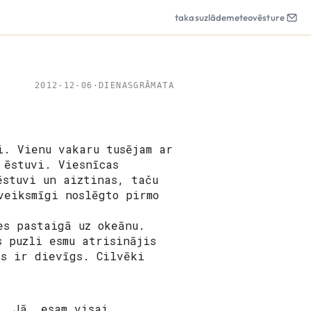
takas
uzlāde
meteo
vēsture
2012-12-06
·
DIENASGRĀMATA
i. Vienu vakaru tusējam ar
 ēstuvi. Viesnīcas
ēstuvi un aiztinas, taču
veiksmīgi noslēgto pirmo
es pastaigā uz okeānu.
s puzli esmu atrisinājis
as ir dievīgs. Cilvēki
s. Jā, esam visai