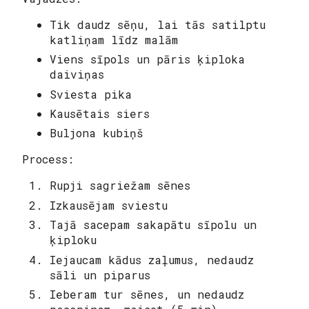
Tik daudz sēņu, lai tās satilptu
katliņam līdz malām
Viens sīpols un pāris ķiploka
daiviņas
Sviesta pika
Kausētais siers
Buljona kubiņš
Process:
Rupji sagriežam sēnes
Izkausējam sviestu
Tajā sacepam sakapātu sīpolu un
ķiploku
Iejaucam kādus zaļumus, nedaudz
sāli un piparus
Ieberam tur sēnes, un nedaudz