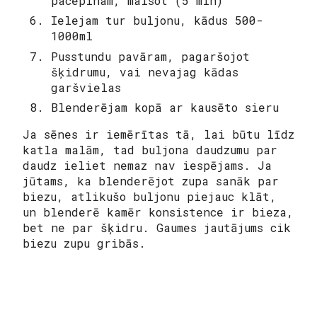
pacepinam, maisot (5 min)
Ielejam tur buljonu, kādus 500-
1000ml
Pusstundu pavāram, pagaršojot
šķidrumu, vai nevajag kādas
garšvielas
Blenderējam kopā ar kausēto sieru
Ja sēnes ir iemērītas tā, lai būtu līdz
katla malām, tad buljona daudzumu par
daudz ieliet nemaz nav iespējams. Ja
jūtams, ka blenderējot zupa sanāk par
biezu, atlikušo buljonu piejauc klāt,
un blenderē kamēr konsistence ir bieza,
bet ne par šķidru. Gaumes jautājums cik
biezu zupu gribās.