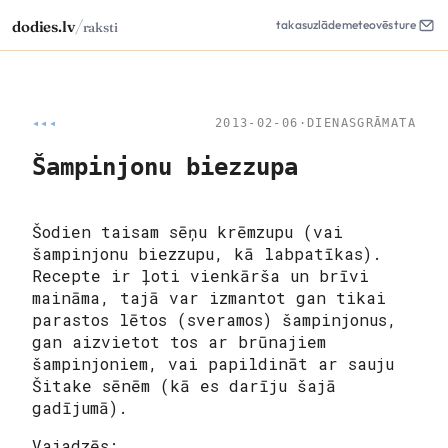
/
dodies.lv
takas
uzlāde
meteo
vēsture
raksti
◂◂◂
2013-02-06
·
DIENASGRĀMATA
Šampinjonu biezzupa
Šodien taisam sēņu krēmzupu (vai
šampinjonu biezzupu, kā labpatīkas).
Recepte ir ļoti vienkārša un brīvi
maināma, tajā var izmantot gan tikai
parastos lētos (sveramos) šampinjonus,
gan aizvietot tos ar brūnajiem
šampinjoniem, vai papildināt ar sauju
Šitake sēnēm (kā es darīju šajā
gadījumā).
Vajadzēs: