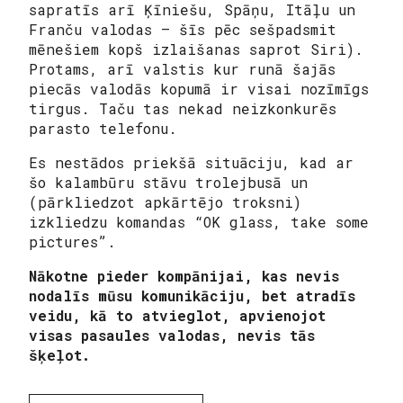
sapratīs arī Ķīniešu, Spāņu, Itāļu un
Franču valodas – šīs pēc sešpadsmit
mēnešiem kopš izlaišanas saprot Siri).
Protams, arī valstis kur runā šajās
piecās valodās kopumā ir visai nozīmīgs
tirgus. Taču tas nekad neizkonkurēs
parasto telefonu.
Es nestādos priekšā situāciju, kad ar
šo kalambūru stāvu trolejbusā un
(pārkliedzot apkārtējo troksni)
izkliedzu komandas “OK glass, take some
pictures”.
Nākotne pieder kompānijai, kas nevis
nodalīs mūsu komunikāciju, bet atradīs
veidu, kā to atvieglot, apvienojot
visas pasaules valodas, nevis tās
šķeļot.