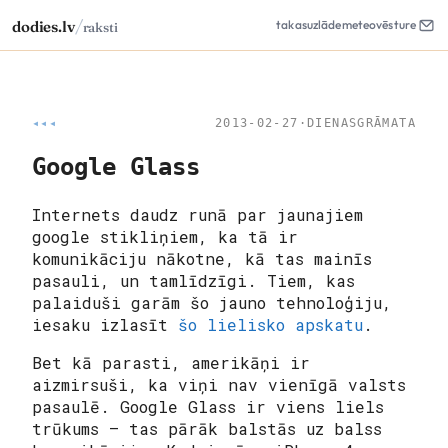
/
dodies.lv
takas
uzlāde
meteo
vēsture
raksti
◂◂◂
2013-02-27
·
DIENASGRĀMATA
Google Glass
Internets daudz runā par jaunajiem
google stikliņiem
, ka tā ir
komunikāciju nākotne, kā tas mainīs
pasauli, un tamlīdzīgi. Tiem, kas
palaiduši garām šo jauno tehnoloģiju,
iesaku izlasīt
šo lielisko apskatu
.
Bet kā parasti, amerikāņi ir
aizmirsuši, ka viņi nav vienīgā valsts
pasaulē. Google Glass ir viens liels
trūkums – tas pārāk balstās uz balss