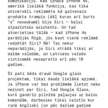
komunikāciju. Kad iznāca iPhone 4s,
amerikā lielākā funkcija, kas tika
universāli reklamēta kā galvenais
produkta trumpis (dēļ kuras arī burts
“s” nosaukumā) bija Siri — balsi
atpazīstošs asistents. Un tad
atcerieties tālāk – kad iPhone 4s
parādījās Rīgā, jūs kaut vienā reklāmā
redzētāt Siri? Nē! Tas nekur
neparādijās, jo Siri strādā tikai ar
dažām valodām, un Latviešu valodu
visticamāk nesapratīs arī pēc 10
gadiem.
Šī pati bēda draud Google glass
projektam, tikai daudz lielākā apjomā.
Ja iPhone var bez problēmām lietot neko
nezinot par Siri, tad Google Glass,
kurš gandrīz pilnībā paļaujas uz balss
komandām, darbosies tikai valstīs kur
runā Angliski (un pēc dažiem gadiem