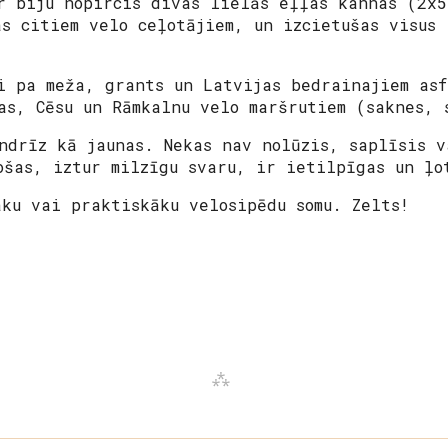
r biju nopircis divas lielās eļļas kannas (2x5
as citiem velo ceļotājiem, un izcietušas visus 
i pa meža, grants un Latvijas bedrainajiem asf
as, Cēsu un Rāmkalnu velo maršrutiem (saknes, 
andrīz kā jaunas. Nekas nav nolūzis, saplīsis v
ošas, iztur milzīgu svaru, ir ietilpīgas un ļo
āku vai praktiskāku velosipēdu somu. Zelts!