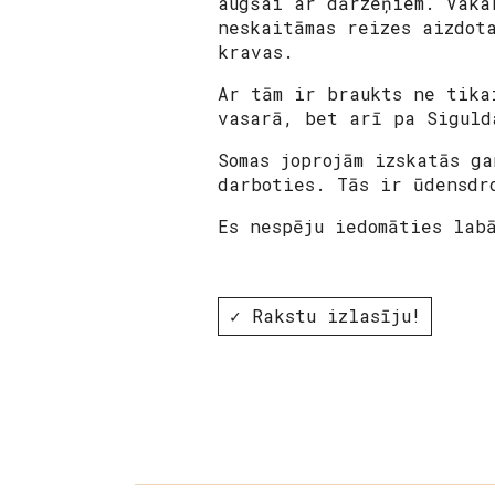
augšai ar dārzeņiem. Vaka
neskaitāmas reizes aizdot
kravas.
Ar tām ir braukts ne tika
vasarā, bet arī pa Siguld
Somas joprojām izskatās g
darboties. Tās ir ūdensdr
Es nespēju iedomāties lab
✓ Rakstu izlasīju!