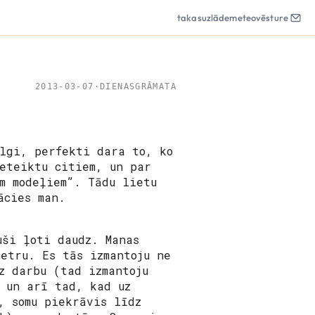
takas
uzlāde
meteo
vēsture
2013-03-07
·
DIENASGRĀMATA
lgi, perfekti dara to, ko
eteiktu citiem, un par
m modeļiem”. Tādu lietu
ācies man.
uši ļoti daudz. Manas
metru. Es tās izmantoju ne
z darbu (tad izmantoju
, un arī tad, kad uz
, somu piekrāvis līdz