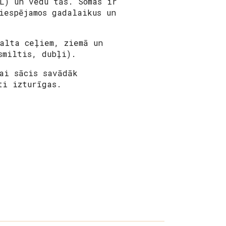
L) un vedu tās. Somas ir
iespējamos gadalaikus un
alta ceļiem, ziemā un
smiltis, dubļi).
ai sācis savādāk
ti izturīgas.