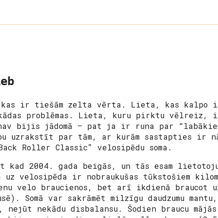
ieb
 kas ir tiešām zelta vērta. Lieta, kas kalpo i
kādas problēmas. Lieta, kuru pirktu vēlreiz, i
nav bijis jādomā – pat ja ir runa par “labākie
bu uzrakstīt par tām, ar kurām sastapties ir n
Back Roller Classic” velosipēdu soma.
ut kad 2004. gada beigās, un tās esam lietotoj
ā uz velosipēda ir nobraukušas tūkstošiem kilo
enu velo braucienos, bet arī ikdienā braucot u
usē). Somā var sakrāmēt milzīgu daudzumu mantu
, nejūt nekādu disbalansu. Šodien braucu mājās