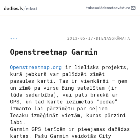
/
dodies.lv
takas
uzlāde
meteo
vēsture
raksti
◂◂◂
2013-05-17
·
DIENASGRĀMATA
Openstreetmap Garmin
Openstreetmap.org
ir lielisks projekts,
kurā jebkurš var palīdzēt zīmēt
pasaules karti. Tas ir vienkārši – ņem
un zīmē pa virsu Bing satelītam (ir
tāda sadarbība), vai pats braukā ar
GPS, un tad kartē iezīmētās “pēdas”
izmanto lai pārzīmētu par ceļiem.
Iesaku izmēģināt vietām, kuras pārzini
labi.
Garmin GPS ierīcēm ir pieejamas dažādas
kartes. Pašu Garmin veidotās City