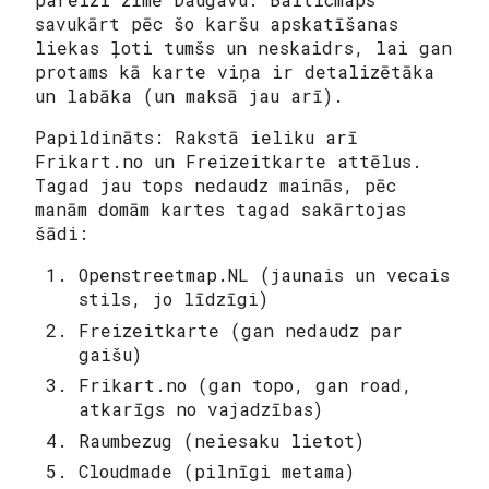
savukārt pēc šo karšu apskatīšanas
liekas ļoti tumšs un neskaidrs, lai gan
protams kā karte viņa ir detalizētāka
un labāka (un maksā jau arī).
Papildināts: Rakstā ieliku arī
Frikart.no un Freizeitkarte attēlus.
Tagad jau tops nedaudz mainās, pēc
manām domām kartes tagad sakārtojas
šādi:
Openstreetmap.NL (jaunais un vecais
stils, jo līdzīgi)
Freizeitkarte (gan nedaudz par
gaišu)
Frikart.no (gan topo, gan road,
atkarīgs no vajadzības)
Raumbezug (neiesaku lietot)
Cloudmade (pilnīgi metama)