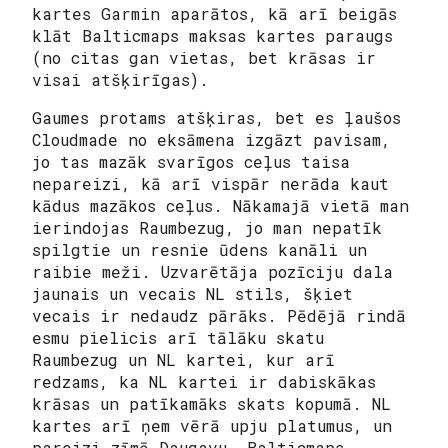
kartes Garmin aparātos, kā arī beigās
klāt Balticmaps maksas kartes paraugs
(no citas gan vietas, bet krāsas ir
visai atšķirīgas).
Gaumes protams atšķiras, bet es ļaušos
Cloudmade no eksāmena izgāzt pavisam,
jo tas mazāk svarīgos ceļus taisa
nepareizi, kā arī vispār nerāda kaut
kādus mazākos ceļus. Nākamajā vietā man
ierindojas Raumbezug, jo man nepatīk
spilgtie un resnie ūdens kanāli un
raibie meži. Uzvarētāja pozīciju dala
jaunais un vecais NL stils, šķiet
vecais ir nedaudz pārāks. Pēdējā rindā
esmu pielicis arī tālāku skatu
Raumbezug un NL kartei, kur arī
redzams, ka NL kartei ir dabiskākas
krāsas un patīkamāks skats kopumā. NL
kartes arī ņem vērā upju platumus, un
pareizi zīmē Daugavu. Balticmaps