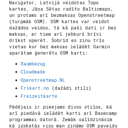
Navigator, Latvijā veidotas Topo
kartes, Jāņa Sētas radīto Balticmaps,
un protams arī bezmaksas Openstreetmap
(turpmāk OSM). OSM kartes var veidot
dažādos veidos, tā kā paši dati ir bez
maksas, ar tiem arī jebkurš brīvi
drīkst operēt. Šobrīd es zinu trīs
vietas kur bez maksas ielādēt Garmin
aparātam ģenerētu OSM karti:
Raumbezug
Cloudmade
Openstreetmap.NL
Frikart.no
(dažādi stili)
Freizeitkarte
Pēdējais ir pieejams divos stilos, kā
arī piedāvā ielādēt karti arī Basecamp
programmai datorā. Zemāk salīdzināsim
kā izskatās visu man zināmo OSM paveidu