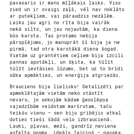
pavasaris ir mans mīļākais laiks. Viss
zied un ir svaigi zaļš, vēl nav noklāts
ar putekļiem, vai pāraudzis nezālēm.
Laiks jau agri no rīta bija vairāk
nekā silts, un jau nojautām, ka diena
būs karsta. Tas protams nebija
pārspīējums, jo manuprāt šī bija ja ne
pirmā, tad otra karstākā diena šogad.
Vietām uz grantētiem ceļiem bija izcili
pannas apstākļi, un šķita, ka tūlīt
tūlīt iestāsies lūzums, bet uz to brīdi
sāka apmākties, un enerģija atgriezās.
Brauciens bija lielisks! Detalizēti par
apmeklētajām vietām neko stāstīt
nevaru, jo sekojām kādam ģeoslēpņa
vajadzībām veidotam maršrutam, taču
teikšu vienu – sen biju gribējis atkal
doties tieši šādā velo izbraucienā.
Lauki, pļavas, meži, gandrīz neviena
asfalta posma, ideāls laiciņš – pasaka.