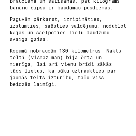
brauciena un salīšanas, pat kilograms
banānu čipsu ir baudāmas pusdienas.
Paguvām pārkarst, izripināties,
izstumties, saēsties saldējumu, nodubļot
kājas un saelpoties lielu daudzumu
svaiga gaisa.
Kopumā nobraucām 130 kilometrus. Nakts
teltī (vismaz man) bija ērta un
mierīga, lai arī vienu brīdi sākās
tāds lietus, ka sāku uztraukties par
jaunās telts izturību, taču viss
beidzās laimīgi.