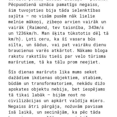
Pēcpusdienā uznāca pamatīgs negaiss,
šim tuvojoties bija tāda ielenktības
sajūta – no visām pusēm nāk lielie
melnie mākoņi, zibeņo arvien vairāk un
vairāk (Raimond, tev taisnība, 343m/s
un 1236km/h. Man šķita tūkstotis dēļ tā
km/h). Ļoti ceru, ka šī vasara būs
silta, un šādus, vai pat vairāku dienu
braucienus varēs atkārtot. Nākamo bloga
rakstu rakstīšu tieši par velo tūrisma
maršrutiem, tā ka tālu prom neejiet.
Šīs dienas maršruts lika mums sekot
dažādiem ikdienas objektiem, stabiem,
būdām un transformatoriem, nekādu dižo
apskates objektu nebija, bet iespējams
tā tikai labāk – bijām nost no
civilizācijas un apkārt valdīja miers.
Negaiss ātri pārgāja, nožuvām pavisam
īsā laikā, un secinājām, ka pēc tāda