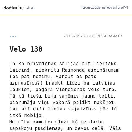
/
dodies.lv
takas
uzlāde
meteo
vēsture
raksti
◂◂◂
2013-05-20
·
DIENASGRĀMATA
Velo 130
Tā kā brīvdienās solījās būt lielisks
laiciņš, piekritu Raimonda aicinājumam
(es pat nezinu, varbūt es pats
uzprasījos?) braukt līdzi pa Latvijas
laukiem, pagarā viendienas velo tūrē.
Tā kā tieši biju saņēmis jauno telti,
pierunāju viņu vakarā palikt nakšņot,
lai arī diži lielas vajadzības pēc tā
itkā nebija.
No rīta pamodos gluži kā uz darbu,
sapakoju pusdienas, un devos ceļā. Vēls