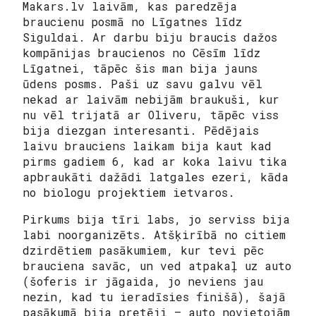
Makars.lv laivām, kas paredzēja
braucienu posmā no Līgatnes līdz
Siguldai. Ar darbu biju braucis dažos
kompānijas braucienos no Cēsīm līdz
Līgatnei, tāpēc šis man bija jauns
ūdens posms. Paši uz savu galvu vēl
nekad ar laivām nebijām braukuši, kur
nu vēl trijatā ar Oliveru, tāpēc viss
bija diezgan interesanti. Pēdējais
laivu brauciens laikam bija kaut kad
pirms gadiem 6, kad ar koka laivu tika
apbraukāti dažādi latgales ezeri, kāda
no biologu projektiem ietvaros.
Pirkums bija tīri labs, jo serviss bija
labi noorganizēts. Atšķirībā no citiem
dzirdētiem pasākumiem, kur tevi pēc
brauciena savāc, un ved atpakaļ uz auto
(šoferis ir jāgaida, jo neviens jau
nezin, kad tu ieradīsies finišā), šajā
pasākumā bija pretēji – auto novietojām