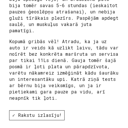
bija tomēr savas 5-6 stundas (ieskaitot
pauzes ģeoslēpņu atrašanai), un nebija
gluži tīrākais plezīrs. Paspējām apdegt
saulē, un muskuļus vakarā juta
pamatīgi.
Kopumā gribās vēl! Atradu, ka ja uz
auto ir veids kā uzlikt laivu, tādu var
noīrēt bez konkrēta maršruta un servisa
par tikai 11Ls dienā. Gauja tomēr šajā
posmā ir ļoti plata un pārapdzīvota,
varētu nākamreiz izmēģināt kādu šaurāku
un interesantāku upi. Katrā ziņā tests
ar bērnu bija veiksmīgs, un ja ir
pietiekami gara pauze pa vidu, arī
neapnīk tik ļoti.
✓ Rakstu izlasīju!