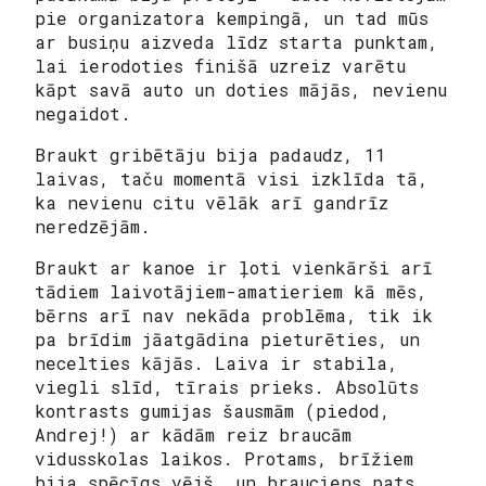
pie organizatora kempingā, un tad mūs
ar busiņu aizveda līdz starta punktam,
lai ierodoties finišā uzreiz varētu
kāpt savā auto un doties mājās, nevienu
negaidot.
Braukt gribētāju bija padaudz, 11
laivas, taču momentā visi izklīda tā,
ka nevienu citu vēlāk arī gandrīz
neredzējām.
Braukt ar kanoe ir ļoti vienkārši arī
tādiem laivotājiem-amatieriem kā mēs,
bērns arī nav nekāda problēma, tik ik
pa brīdim jāatgādina pieturēties, un
necelties kājās. Laiva ir stabila,
viegli slīd, tīrais prieks. Absolūts
kontrasts gumijas šausmām (piedod,
Andrej!) ar kādām reiz braucām
vidusskolas laikos. Protams, brīžiem
bija spēcīgs vējš, un brauciens pats