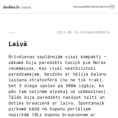
/
dodies.lv
takas
uzlāde
meteo
vēsture
raksti
◂◂◂
2013-06-10
·
DIENASGRĀMATA
Laivā
Brīvdienas saplānojām visai kompakti –
sākumā bija paredzēts tusiņš pie Noras
vecmāmiņas, kas visai neatbilstoši
paredzamajam, beidzās ar hēlija balonu
laišanu stratosfērā (nu ne tik traki,
bet 3 diega spoles pa 300m izgāja, ko
pēc tam satinām atpakaļ uz uzbmašīnas).
Tālāk bija paredzēts nakšņot teltī un
doties braucienā ar laivu. Spontānajā
pirkumā kādā no kuponu portāliem
nopirkām 18Ls kuponu braucienam ar