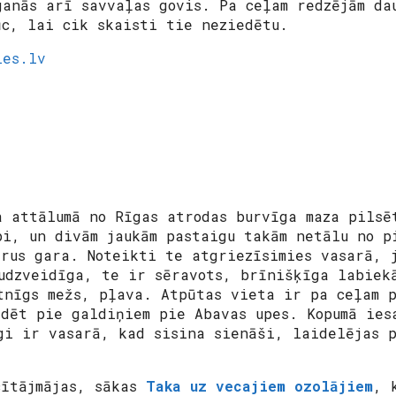
ganās arī savvaļas govis. Pa ceļam redzējām da
ūc, lai cik skaisti tie neziedētu.
ies.lv
a attālumā no Rīgas atrodas burvīga maza pilsē
pi, un divām jaukām pastaigu takām netālu no 
rus gara. Noteikti te atgriezīsimies vasarā, j
udzveidīga, te ir sēravots, brīnišķīga labiek
tnīgs mežs, pļava. Atpūtas vieta ir pa ceļam 
ēdēt pie galdiņiem pie Abavas upes. Kopumā ies
gi ir vasarā, kad sisina sienāši, laidelējas p
cītājmājas, sākas
Taka uz vecajiem ozolājiem
, 