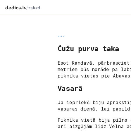
dodies.lv
/
raksti
◂◂◂
Čužu purva taka
Esot Kandavā, pārbrauciet
metriem būs norāde pa lab
piknika vietas pie Abava
Vasarā
Ja iepriekš biju aprakstī
vasaras dienā, lai papild
Piknika vietā bija pilns 
arī aizgājām līdz Velna a