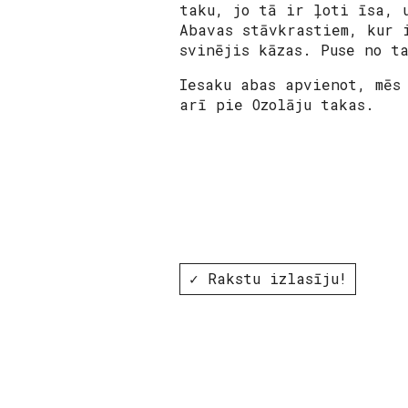
taku, jo tā ir ļoti īsa, 
Abavas stāvkrastiem, kur 
svinējis kāzas. Puse no t
Iesaku abas apvienot, mēs
arī pie Ozolāju takas.
✓ Rakstu izlasīju!