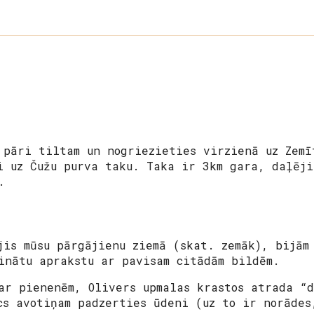
 pāri tiltam un nogriezieties virzienā uz Zemī
i uz Čužu purva taku. Taka ir 3km gara, daļēji
s.
jis mūsu pārgājienu ziemā (skat. zemāk), bijām
inātu aprakstu ar pavisam citādām bildēm.
ar pienenēm, Olivers upmalas krastos atrada “d
cs avotiņam padzerties ūdeni (uz to ir norādes