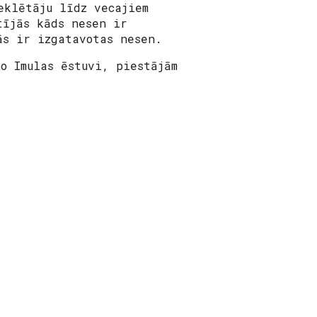
eklētāju līdz vecajiem
tījās kāds nesen ir
tās ir izgatavotas nesen.
o Imulas ēstuvi, piestājām