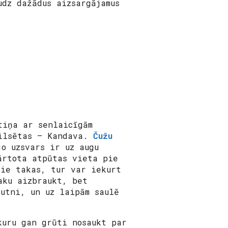
udz dažādus aizsargājamus
tiņa ar senlaicīgām
pilsētas — Kandava.
Čužu
o uzsvars ir uz augu
ārtota atpūtas vieta pie
pie takas, tur var iekurt
aku aizbraukt, bet
utni, un uz laipām saulē
kuru gan grūti nosaukt par