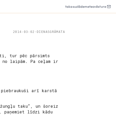
takas
uzlāde
meteo
vēsture
2014-03-02
·
DIENASGRĀMATA
ti, tur pēc pārsimts
 no laipām. Pa ceļam ir
 piebraukuši arī karstā
žungļu taku”, un šoreiz
, paņemiet līdzi kādu