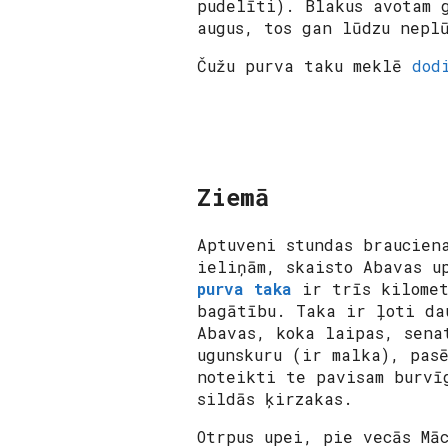
pudelīti). Blakus avotam 
augus, tos gan lūdzu nepl
Čužu purva taku meklē
dod
Ziemā
Aptuveni stundas braucien
ieliņām, skaisto Abavas u
purva taka
ir trīs kilomet
bagātību. Taka ir ļoti da
Abavas, koka laipas, sena
ugunskuru (ir malka), pas
noteikti te pavisam burvī
sildās ķirzakas.
Otrpus upei, pie vecās Mā