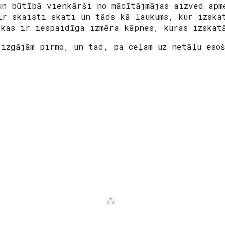
un būtībā vienkārši no mācītājmājas aizved apm
ir skaisti skati un tāds kā laukums, kur izska
akas ir iespaidīga izmēra kāpnes, kuras izska
 izgājām pirmo, un tad, pa ceļam uz netālu esoš