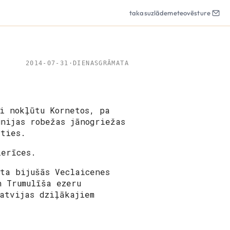
takas
uzlāde
meteo
vēsture
2014-07-31
·
DIENASGRĀMATA
i nokļūtu Kornetos, pa
unijas robežas jānogriežas
āties.
 ierīces.
ta bijušās Veclaicenes
n Trumulīša ezeru
atvijas dziļākajiem