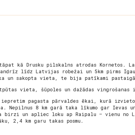
a
tāpat kā Drusku pilskalns atrodas Kornetos. La
gandrīz līdz Latvijas robežai un 5km pirms Iga
ka un sakopta vieta, te bija patīkami pastaig
tpūtas vieta, šūpoles un dažādas vingrošanas
 iepretim pagasta pārvaldes ēkai, kurā izvieto
ba. Nepilnus 8 km garā taka līkumo gar Ievas u
a birzi un apliec loku ap Raipalu – vienu no L
āku, 2,4 km garu takas posmu.