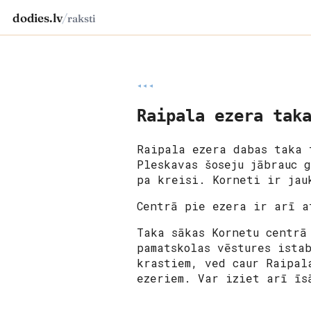
dodies.lv
/
raksti
◂◂◂
Raipala ezera tak
Raipala ezera dabas taka 
Pleskavas šoseju jābrauc 
pa kreisi. Korneti ir jau
Centrā pie ezera ir arī a
Taka sākas Kornetu centrā
pamatskolas vēstures ista
krastiem, ved caur Raipal
ezeriem. Var iziet arī īs