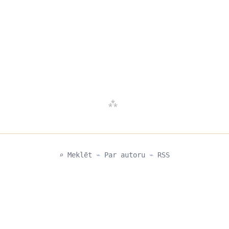
⌕ Meklēt
⌁
Par autoru
⌁
RSS