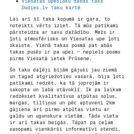
Viesatas upesloku dabas taka
Dodies.lv taku kartē
Lai arī šī taka kopumā ir gara, to
noteikti vērts iziet. Tā mūs patīkami
pārsteidza ar savu dažādību. Mežs ir
ļoti atmosfērisks un Viesatas upe ļoti
skaista. Vienā takas posmā pat abās
takas pusēs ir pa upei — nepiels posms
pirms Viesatā ietek Prūsene.
Šo taku daļēji bijām gājuši jau ziemā
un tagad atgriežoties vasarā, bija ļoti
patīkami redzēt, ka tā joprojām ir
sakopta un labā stāvoklī. Ik pa laikam
redzēsiet kvalitatīvus atpūtas solus,
margas, tiltiņus un pēc aptuveni 2km
gājiena arī pirmo atpūtas vietu ar
galdu un ugunskura vietām. Tāda vieta
ir arī takas beigās. Tāpat pa ceļam
sasopami vienkārši informatīvi stendi,