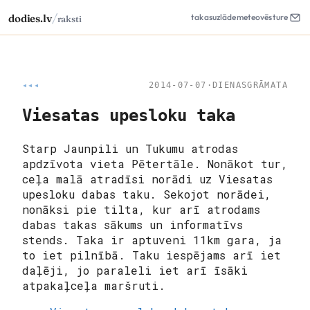
/
dodies.lv
takas
uzlāde
meteo
vēsture
raksti
◂◂◂
2014-07-07
·
DIENASGRĀMATA
Viesatas upesloku taka
Starp Jaunpili un Tukumu atrodas
apdzīvota vieta Pētertāle. Nonākot tur,
ceļa malā atradīsi norādi uz Viesatas
upesloku dabas taku. Sekojot norādei,
nonāksi pie tilta, kur arī atrodams
dabas takas sākums un informatīvs
stends. Taka ir aptuveni 11km gara, ja
to iet pilnībā. Taku iespējams arī iet
daļēji, jo paraleli iet arī īsāki
atpakaļceļa maršruti.