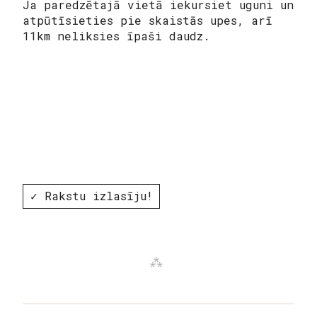
Ja paredzētajā vietā iekursiet uguni un
atpūtīsieties pie skaistās upes, arī
11km neliksies īpaši daudz.
✓ Rakstu izlasīju!