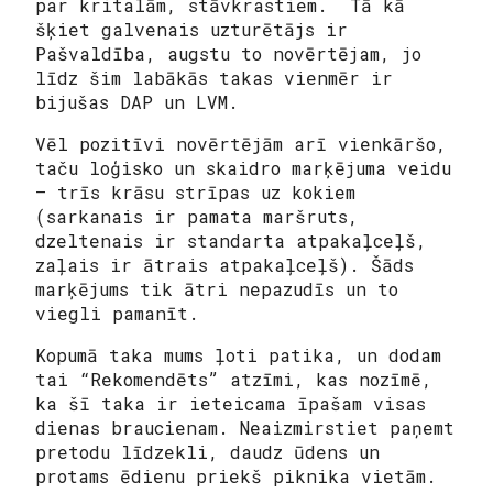
par kritalām, stāvkrastiem. Tā kā
šķiet galvenais uzturētājs ir
Pašvaldība, augstu to novērtējam, jo
līdz šim labākās takas vienmēr ir
bijušas DAP un LVM.
Vēl pozitīvi novērtējām arī vienkāršo,
taču loģisko un skaidro marķējuma veidu
— trīs krāsu strīpas uz kokiem
(sarkanais ir pamata maršruts,
dzeltenais ir standarta atpakaļceļš,
zaļais ir ātrais atpakaļceļš). Šāds
marķējums tik ātri nepazudīs un to
viegli pamanīt.
Kopumā taka mums ļoti patika, un dodam
tai “Rekomendēts” atzīmi, kas nozīmē,
ka šī taka ir ieteicama īpašam visas
dienas braucienam. Neaizmirstiet paņemt
pretodu līdzekli, daudz ūdens un
protams ēdienu priekš piknika vietām.