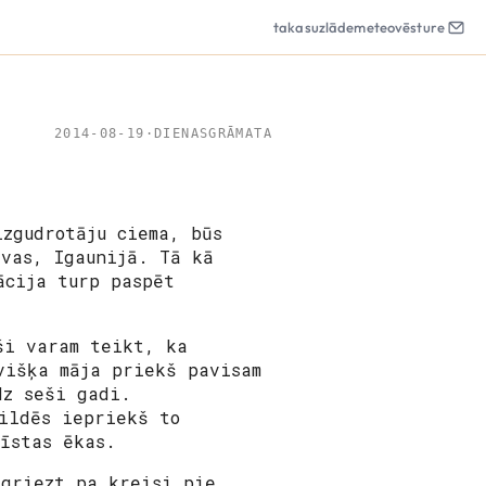
takas
uzlāde
meteo
vēsture
2014-08-19
·
DIENASGRĀMATA
izgudrotāju ciema, būs
avas, Igaunijā. Tā kā
ācija turp paspēt
ši varam teikt, ka
višķa māja priekš pavisam
īdz seši gadi.
ildēs iepriekš to
 īstas ēkas.
 griezt pa kreisi pie