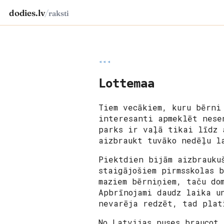
dodies.lv
/
raksti
◂◂◂
Lottemaa
Tiem vecākiem, kuru bērni
interesanti apmeklēt nese
parks ir vaļā tikai līdz 
aizbraukt tuvāko nedēļu 
Piektdien bijām aizbrauku
staigājošiem pirmsskolas 
maziem bērniņiem, taču do
Apbrīnojami daudz laika u
nevarēja redzēt, tad plat
No Latvijas puses braucot