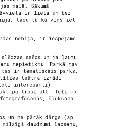
ejas malā. Sākumā
tāvvieta ir liela un bez
niņu, taču tā kā viņš iet
ndas nebija, ir iespējams
 slēdzas sešos un ja ļautu
ienu nepietiktu. Parkā nav
 tas ir tematiskais parks,
atīties teātra izrādi
ļoti interesanti),
ūkt pa trosi utt. Tēli no
fotografēšanās, šļūkšana
bs un ne pārāk dārgs (ap
 milzīgi daudzumi lapseņu,