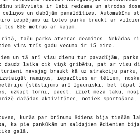
ašīnu stāvvieta ir labi redzama un atrodas šos
s celiņos un dabūjām pamaldīties. Automašīnu s
eiro iespējams uz Lotes parku braukt ar vilcie
s tos 800 metrus ar kājām.
 rītā, taču parks atveras desmitos. Nekādas ri
siem virs trīs gadu vecuma ir 15 eiro.
tiem un tā arī visu dienu tur pavadījām, parks
k daudz laika cik viņš gribētu, pat ar visu d
 turieni nevajag braukt kā uz atrakciju parku,
izstaigāt namiņus, iepazīties ar tēliem, nosk
netāriju (stāstijums arī Igauniski, bet tāpat 
ās, uzkāpt tornī, paēst, iziet meža taku, nošļ
anizē dažādas aktivitātes, notiek sportošana, 
tuves, kurās par brīnumu ēdiens bija tiešām la
ba, ka pie pankūkām un saldajiem ēdieniem bija
 tiks galā.