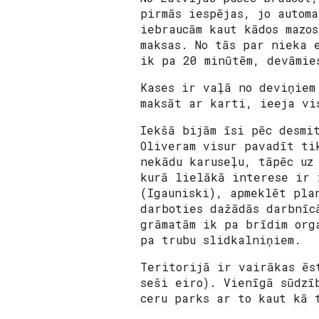
pirmās iespējas, jo autom
iebraucām kaut kādos mazo
maksas. No tās par nieka 
ik pa 20 minūtēm, devāmie
Kases ir vaļā no deviņiem
maksāt ar karti, ieeja vi
Iekšā bijām īsi pēc desmi
Oliveram visur pavadīt ti
nekādu karuseļu, tāpēc uz
kurā lielākā interese ir 
(Igauniski), apmeklēt pla
darboties dažādās darbnīc
grāmatām ik pa brīdim org
pa trubu slidkalniņiem.
Teritorijā ir vairākas ēs
seši eiro). Vienīgā sūdzī
ceru parks ar to kaut kā