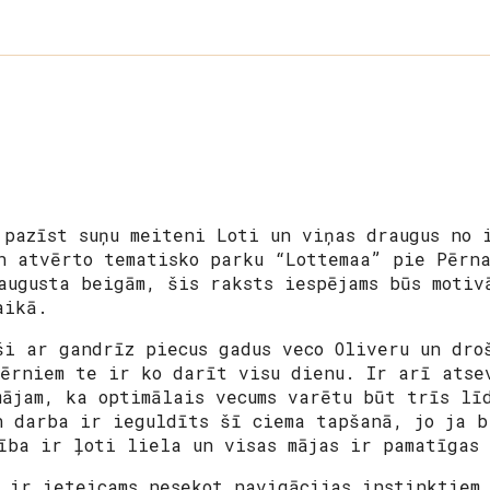
 pazīst suņu meiteni Loti un viņas draugus no 
n atvērto tematisko parku “Lottemaa” pie Pērn
augusta beigām, šis raksts iespējams būs motiv
laikā.
ši ar gandrīz piecus gadus veco Oliveru un dro
bērniem te ir ko darīt visu dienu. Ir arī atse
mājam, ka optimālais vecums varētu būt trīs l
n darba ir ieguldīts šī ciema tapšanā, jo ja b
ība ir ļoti liela un visas mājas ir pamatīgas
, ir ieteicams nesekot navigācijas instinktiem