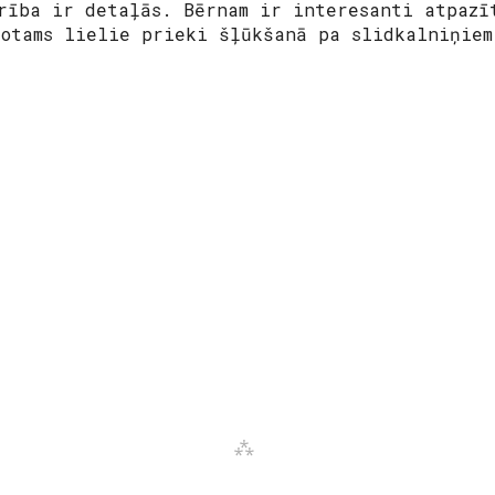
rība ir detaļās. Bērnam ir interesanti atpazī
rotams lielie prieki šļūkšanā pa slidkalniņie