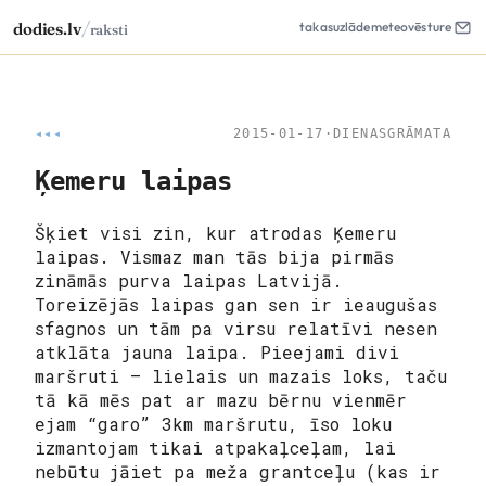
/
dodies.lv
takas
uzlāde
meteo
vēsture
raksti
◂◂◂
2015-01-17
·
DIENASGRĀMATA
Ķemeru laipas
Šķiet visi zin, kur atrodas Ķemeru
laipas. Vismaz man tās bija pirmās
zināmās purva laipas Latvijā.
Toreizējās laipas gan sen ir ieaugušas
sfagnos un tām pa virsu relatīvi nesen
atklāta jauna laipa. Pieejami divi
maršruti – lielais un mazais loks, taču
tā kā mēs pat ar mazu bērnu vienmēr
ejam “garo” 3km maršrutu, īso loku
izmantojam tikai atpakaļceļam, lai
nebūtu jāiet pa meža grantceļu (kas ir