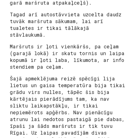
garā maršruta atpakaļceļš).
Tagad arī autostāvvieta uzcelta daudz
tuvāk maršruta sākumam, lai arī
tualetes ir tikai tālākajā
stāvlaukumā.
Maršruts ir ļoti vienkāršs, pa ceļam
(garajā lokā) ir skatu tornis un laipa
kopumā ir ļoti laba, līkumota, ar info
stendiem pa ceļam.
Šajā apmeklējuma reizē spēcīgi lija
lietus un gaisa temperatūra bija tikai
grādu virs nulles, tāpēc šis bija
kārtējais pierādījums tam, ka nav
sliktu laikapstākļu, ir tikai
nepiemērots apģērbs. Nav pienācīgu
atrunu lai nedotos pastaigā pie dabas,
īpaši ja šāds maršruts ir tik tuvu
Rīgai. Uz laipas pavadījām divas