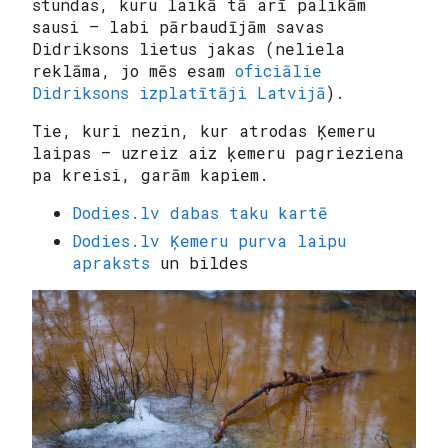
stundas, kuru laikā tā arī palikām
sausi — labi pārbaudījām savas
Didriksons lietus jakas (neliela
reklāma, jo mēs esam
oficiālie
Didriksons izplatītāji Latvijā
).
Tie, kuri nezin, kur atrodas Ķemeru
laipas — uzreiz aiz ķemeru pagrieziena
pa kreisi, garām kapiem.
Dodies.lv dabas taku kartē
Dodies.lv Ķemeru purva laipu
apraksts
un bildes