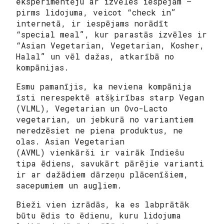
eksperimentēju ar izvēles iespējām –
pirms lidojuma, veicot “check in”
internetā, ir iespējams norādīt
“special meal”, kur parastās izvēles ir
“Asian Vegetarian, Vegetarian, Kosher,
Halal” un vēl dažas, atkarībā no
kompānijas.
Esmu pamanījis, ka neviena kompānija
īsti nerespektē atšķirības starp Vegan
(VLML), Vegetarian un Ovo-Lacto
vegetarian, un jebkurā no variantiem
neredzēsiet ne piena produktus, ne
olas. Asian Vegetarian
(AVML) vienkārši ir vairāk Indiešu
tipa ēdiens, savukārt pārējie varianti
ir ar dažādiem dārzeņu plācenīšiem,
sacepumiem un augļiem.
Bieži vien izrādās, ka es labprātāk
būtu ēdis to ēdienu, kuru lidojuma