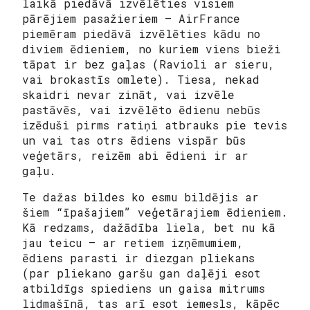
laikā piedāvā izvēlēties visiem
pārējiem pasažieriem – AirFrance
piemēram piedāvā izvēlēties kādu no
diviem ēdieniem, no kuriem viens bieži
tāpat ir bez gaļas (Ravioli ar sieru,
vai brokastīs omlete). Tiesa, nekad
skaidri nevar zināt, vai izvēle
pastāvēs, vai izvēlēto ēdienu nebūs
izēduši pirms ratiņi atbrauks pie tevis
un vai tas otrs ēdiens vispār būs
veģetārs, reizēm abi ēdieni ir ar
gaļu.
Te dažas bildes ko esmu bildējis ar
šiem “īpašajiem” veģetārajiem ēdieniem.
Kā redzams, dažādība liela, bet nu kā
jau teicu – ar retiem izņēmumiem,
ēdiens parasti ir diezgan pliekans
(par pliekano garšu gan daļēji esot
atbildīgs spiediens un gaisa mitrums
lidmašīnā, tas arī esot iemesls, kāpēc