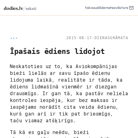
/
dodies.lv
takas
uzlāde
meteo
vēsture
raksti
◂◂◂
2015-08-17
·
DIENASGRĀMATA
Īpašais ēdiens lidojot
Neskatoties uz to, ka Aviokompānijas
bieži lielās ar savu īpašo ēdienu
lidojuma laikā, realitāte ir tāda, ka
ēdiens lidmašīnā vienmēr ir diezgan
drausmīgs. Ir gan tā, ka pastāv neliela
kontroles iespēja, kur bez maksas ir
iespējams norādīt cita veida ēdienu,
kurš gan arī ir tik pat briesmīgs,
taču vismaz atšķirīgs.
Tā kā es gaļu neēdu, bieži