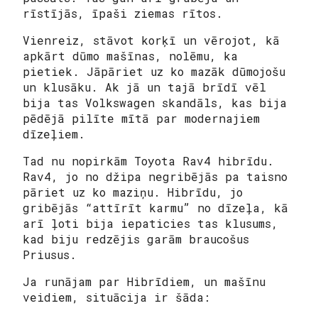
rīstījās, īpaši ziemas rītos.
Vienreiz, stāvot korķī un vērojot, kā
apkārt dūmo mašīnas, nolēmu, ka
pietiek. Jāpāriet uz ko mazāk dūmojošu
un klusāku. Ak jā un tajā brīdī vēl
bija tas Volkswagen skandāls, kas bija
pēdējā pilīte mītā par modernajiem
dīzeļiem.
Tad nu nopirkām Toyota Rav4 hibrīdu.
Rav4, jo no džipa negribējās pa taisno
pāriet uz ko maziņu. Hibrīdu, jo
gribējās “attīrīt karmu” no dīzeļa, kā
arī ļoti bija iepaticies tas klusums,
kad biju redzējis garām braucošus
Priusus.
Ja runājam par Hibrīdiem, un mašīnu
veidiem, situācija ir šāda: