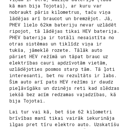
kā man bija Tojotai), ar kuru var
nobraukt pāris kilometrus, taču viņa
lādējas arī braucot un bremzējot. Jā,
PHEV lielo 62km bateriju nevar uzlādēt
ripojot, tā lādējas tikai HEV baterija.
PHEV baterija ir totāli nesaistīta no
otras sistēmas un tiklīdz viņa ir
tukša, jāmeklē rozete. Tālāk auto
pāriet HEV režīmā un tāpat brauc uz
elektrības cauri apdzīvotām vietām,
uzlādējoties posmos starp tām. Tā ļoti
interesanti, bet nu rezultāts ir labs.
Šim auto arī pats HEV režīms ir daudz
pieļāvīgāks un dzinējs reti kad slēdzas
iekšā bez acīm redzamas vajadzības, kā
bija Tojotai.
Lai tur vai kā, bet šie 62 kilometri
brīvības manī tikai vairāk iekurināja
ilgas pret tīru elektro auto. Uzskatīšu