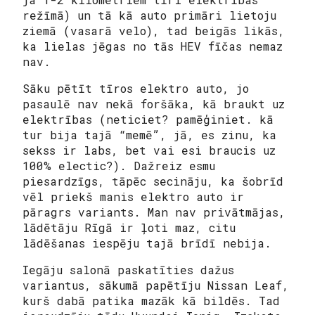
režīmā) un tā kā auto primāri lietoju
ziemā (vasarā velo), tad beigās likās,
ka lielas jēgas no tās HEV fīčas nemaz
nav.
Sāku pētīt tīros elektro auto, jo
pasaulē nav nekā foršāka, kā braukt uz
elektrības (neticiet? pamēģiniet. kā
tur bija tajā “memē”, jā, es zinu, ka
sekss ir labs, bet vai esi braucis uz
100% electic?). Dažreiz esmu
piesardzīgs, tāpēc secināju, ka šobrīd
vēl priekš manis elektro auto ir
pāragrs variants. Man nav privātmājas,
lādētāju Rīgā ir ļoti maz, citu
lādēšanas iespēju tajā brīdī nebija.
Iegāju salonā paskatīties dažus
variantus, sākumā papētīju Nissan Leaf,
kurš dabā patika mazāk kā bildēs. Tad