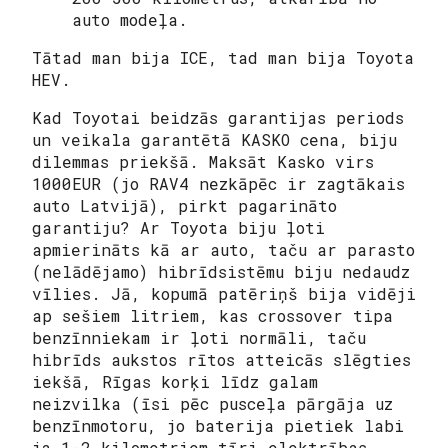
auto modeļa.
Tātad man bija ICE, tad man bija Toyota
HEV.
Kad Toyotai beidzās garantijas periods
un veikala garantētā KASKO cena, biju
dilemmas priekšā. Maksāt Kasko virs
1000EUR (jo RAV4 nezkāpēc ir zagtākais
auto Latvijā), pirkt pagarināto
garantiju? Ar Toyota biju ļoti
apmierināts kā ar auto, taču ar parasto
(nelādējamo) hibrīdsistēmu biju nedaudz
vīlies. Jā, kopumā patēriņš bija vidēji
ap sešiem litriem, kas crossover tipa
benzīnniekam ir ļoti normāli, taču
hibrīds aukstos rītos atteicās slēgties
iekšā, Rīgas korķi līdz galam
neizvilka (īsi pēc pusceļa pārgāja uz
benzīnmotoru, jo baterija pietiek labi
ja 1-2 kilometriem tīri elektrības