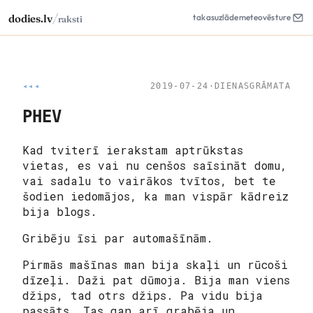
/
dodies.lv
takas
uzlāde
meteo
vēsture
raksti
◂◂◂
2019-07-24
·
DIENASGRĀMATA
PHEV
Kad tviterī ierakstam aptrūkstas
vietas, es vai nu cenšos saīsināt domu,
vai sadalu to vairākos tvītos, bet te
šodien iedomājos, ka man vispār kādreiz
bija blogs.
Gribēju īsi par automašīnām.
Pirmās mašīnas man bija skaļi un rūcoši
dīzeļi. Daži pat dūmoja. Bija man viens
džips, tad otrs džips. Pa vidu bija
passāts. Tas gan arī grabēja un