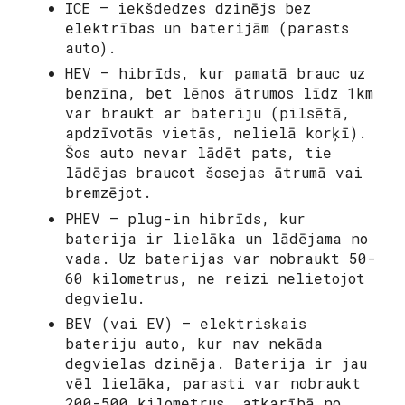
ICE – iekšdedzes dzinējs bez
elektrības un baterijām (parasts
auto).
HEV – hibrīds, kur pamatā brauc uz
benzīna, bet lēnos ātrumos līdz 1km
var braukt ar bateriju (pilsētā,
apdzīvotās vietās, nelielā korķī).
Šos auto nevar lādēt pats, tie
lādējas braucot šosejas ātrumā vai
bremzējot.
PHEV – plug-in hibrīds, kur
baterija ir lielāka un lādējama no
vada. Uz baterijas var nobraukt 50-
60 kilometrus, ne reizi nelietojot
degvielu.
BEV (vai EV) – elektriskais
bateriju auto, kur nav nekāda
degvielas dzinēja. Baterija ir jau
vēl lielāka, parasti var nobraukt
200-500 kilometrus, atkarībā no