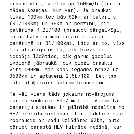
braucu ātri, vietām ap 160km/h (tur ir
tādas šosejas, kur var). Ja brauksi
tikai 100km tev būs 62km ar bateriju
(0l/100km) un 38km ar benzīnu, pie
patēriņa 4.2l/100 (braucot pārgalvīgi,
jo nu Latvijā man tīrais benzīna
patēriņš ir 3l/100km). Līdz ar to, viss
būs atkarīgs no tā, cik bieži ir
iespēja lādēties, cik garus gabalus
ikdienā jābraukā, cik bieži brauksi
virs 100km. Man kopš iegādes brīža uz
3500km ir aptuveni 2.5L/100, bet tas
ļoti atšķirsies katram braucējam.
Te vēl viens tāds jokains novērojums
par šo konkrēto PHEV modeli. Viņam tā
bateriju sistēma ir pilnībā nodalīta no
HEV hibrīda sistēmas. T.i. tiklīdz būsi
nobraucis ar vadu uzlādētos 62km, auto
pāriet parastā HEV hibrīda režīmā, kur
viņam ir otra, maziņā baterija (tāda