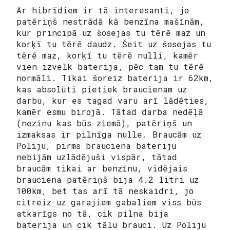
Ar hibrīdiem ir tā interesanti, jo
patēriņš nestrādā kā benzīna mašīnām,
kur principā uz šosejas tu tērē maz un
korķī tu tērē daudz. Šeit uz šosejas tu
tērē maz, korķī tu tērē nulli, kamēr
vien izvelk baterija, pēc tam tu tērē
normāli. Tikai šoreiz baterija ir 62km,
kas absolūti pietiek braucienam uz
darbu, kur es tagad varu arī lādēties,
kamēr esmu birojā. Tātad darba nedēļā
(nezinu kas būs ziemā), patēriņš un
izmaksas ir pilnīga nulle. Braucām uz
Poliju, pirms brauciena bateriju
nebijām uzlādējuši vispār, tātad
braucām tikai ar benzīnu, vidējais
brauciena patēriņš bija 4.2 litri uz
100km, bet tas arī tā neskaidri, jo
citreiz uz garajiem gabaliem viss būs
atkarīgs no tā, cik pilna bija
baterija un cik tālu brauci. Uz Poliju