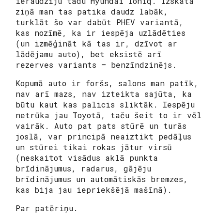
ieraudzīju tādu Hyundai Ioniq. Izskata
ziņā man tas patika daudz labāk,
turklāt šo var dabūt PHEV variantā,
kas nozīmē, ka ir iespēja uzlādēties
(un izmēģināt kā tas ir, dzīvot ar
lādējamu auto), bet eksistē arī
rezerves variants – benzīndzinējs.
Kopumā auto ir foršs, salons man patīk,
nav arī mazs, nav izteikta sajūta, ka
būtu kaut kas palicis sliktāk. Iespēju
netrūka jau Toyotā, taču šeit to ir vēl
vairāk. Auto pat pats stūrē un turās
joslā, var principā neaiztikt pedāļus
un stūrei tikai rokas jātur virsū
(neskaitot visādus aklā punkta
brīdinājumus, radarus, gājēju
brīdinājumus un automātiskās bremzes,
kas bija jau iepriekšējā mašīnā).
Par patēriņu.