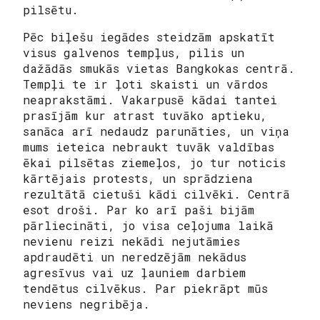
pilsētu.
Pēc biļešu iegādes steidzām apskatīt
visus galvenos tempļus, pilis un
dažādās smukās vietas Bangkokas centrā.
Tempļi te ir ļoti skaisti un vārdos
neaprakstāmi. Vakarpusē kādai tantei
prasījām kur atrast tuvāko aptieku,
sanāca arī nedaudz parunāties, un viņa
mums ieteica nebraukt tuvāk valdības
ēkai pilsētas ziemeļos, jo tur noticis
kārtējais protests, un sprādziena
rezultātā cietuši kādi cilvēki. Centrā
esot droši. Par ko arī paši bijām
pārliecināti, jo visa ceļojuma laikā
nevienu reizi nekādi nejutāmies
apdraudēti un neredzējām nekādus
agresīvus vai uz ļauniem darbiem
tendētus cilvēkus. Par piekrāpt mūs
neviens negribēja.