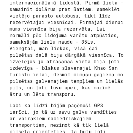
internacionālajā lidostā. Pirmā lieta -
samainīt dolārus pret Batiem, sameklēt
vietējo parasto autobusu, tikt līdz
rezervētajai viesnīcai. Pirmajai dienai
mums viesnīca bija rezervēta, lai
normāli pēc lidojuma varētu atpūsties,
samaksājām lielu naudu - 35Ls.
Viengtai, man liekas, visā šai
pilsētas daļā bija dārgākā viesnīca. To
izvēlējos jo atrašānās vieta bija ļoti
izdevīga - blakus slavenajai Khao San
tūristu ielai, desmit minūšu gājienā no
pilsētas galvenajiem tempļiem un lielās
pils, un ļoti tuvu upei, kas nozīmē
ātru un lētu transporu.
Labi ka līdzi bijām paņēmuši GPS
ierīci, jo tā uz savu galvu vandīties
ar vairākiem sabiedriskajiem
transportiem, nezinot kā tik lielā
pilsētā orientēties, tā būtu ļoti