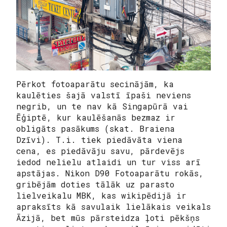
Pērkot fotoaparātu secinājām, ka
kaulēties šajā valstī īpaši neviens
negrib, un te nav kā Singapūrā vai
Ēģiptē, kur kaulēšanās bezmaz ir
obligāts pasākums (skat. Braiena
Dzīvi). T.i. tiek piedāvāta viena
cena, es piedāvāju savu, pārdevējs
iedod nelielu atlaidi un tur viss arī
apstājas. Nikon D90 Fotoaparātu rokās,
gribējām doties tālāk uz parasto
lielveikalu MBK, kas wikipēdijā ir
apraksīts kā savulaik lielākais veikals
Āzijā, bet mūs pārsteidza ļoti pēkšņs