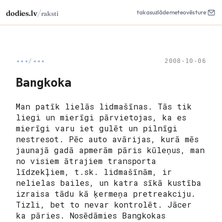
/
dodies.lv
takas
uzlāde
meteo
vēsture
raksti
◂◂◂
/
◂◂◂
2008-10-06
Bangkoka
Man patīk lielās lidmašīnas. Tās tik
liegi un mierīgi pārvietojas, ka es
mierīgi varu iet gulēt un pilnīgi
nestresot. Pēc auto avārijas, kurā mēs
jaunajā gadā apmerām pāris kūleņus, man
no visiem ātrajiem transporta
līdzekļiem, t.sk. lidmašīnām, ir
nelielas bailes, un katra sīkā kustība
izraisa tādu kā ķermeņa pretreakciju.
Tizli, bet to nevar kontrolēt. Jācer
ka pāries. Nosēdāmies Bangkokas