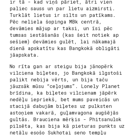
ir tā - kad viņš pāriet, ātri vien
paliec sauss un par lietu aizmirsti.
Turklāt lietus ir silts un patīkams.
Pēc neliela šopinga MBk centrā,
devāmies mājup ar taksi, un īsi pēc
tumsas iestāšanās (kas šeit notiek ap
sešiem) devāmies gulēt, lai nākamajā
dienā apskatītu kas Bangkokā obligāti
jāapskata.
No rīta gan ar steigu bija jānopērk
vilciena biļetes, jo Bangkokā ilgstoši
palikt nebija vērts, un bija taču
jāuzsāk mūsu “ceļojums”. Lonely Planet
brīdina, ka biļetes vilcienam jāpērk
nedēļu iepriekš, bet mums paveicās un
stacijā dabujām biļetes uz pulksten
astoņiem vakarā, guļamvagona augšējās
gultās. Brauciena mērķis - Phitsanulok
pilsēta, kas bija kā pieturas punkts uz
netālu esošo Sukhotai seno tempļu