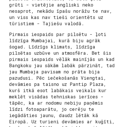
grūti - vietējie angliski neko
nesaprot, nekādu īpašu norāžu te nav,
un viss kas nav tieši orientēts uz
tūristiem - Tajiešu valodā.
Pirmais iespaids par pilsētu - ļoti
līdzīga Mumbajai, kurā biju agrāk
šogad. Līdzīgs klimats, līdzīga
pilsētas uzbūve un atmosfēra. Bet šis
pirmais iespaids vēlāk mainījās un kad
Bangkoku jau sākām labāk pārzināt, tad
jau Mumbaja pavisam no prāta bija
pazudusi. Pēc iečekošanās Viengtai,
devāmies pa taisno uz Pantip Plaza,
kurš itkā esot labākais veikals kur
meklēt visādas tehniskas ierīces -
tāpēc, ka ar nodomu nebiju paņēmis
līdzi fotoaparātu, jo cerēju te
iegādāties jaunu, daudz lētāk kā
Eiropā. Uz turieni devāmies ar kuģīti,