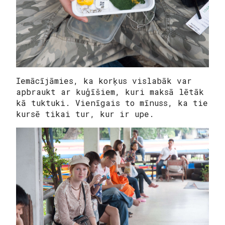
Iemācījāmies, ka korķus vislabāk var
apbraukt ar kuģīšiem, kuri maksā lētāk
kā tuktuki. Vienīgais to mīnuss, ka tie
kursē tikai tur, kur ir upe.