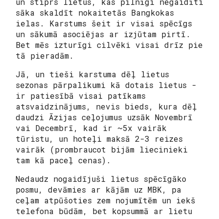
un stiprs lietus, kas pilnīgi negaidīti
sāka skaldīt nokaitetās Bangkokas
ielas. Karstums šeit ir visai spēcīgs
un sākumā asociējas ar izjūtam pirtī.
Bet mēs izturīgi cilvēki visai drīz pie
tā pieradām.
Jā, un tieši karstuma dēļ lietus
sezonas pārpalikumi kā dotais lietus -
ir patiesībā visai patīkams
atsvaidzinājums, nevis bieds, kura dēļ
daudzi Āzijas ceļojumus uzsāk Novembrī
vai Decembrī, kad ir ~5x vairāk
tūristu, un hoteļi maksā 2-3 reizes
vairāk (prombraucot bijām liecinieki
tam kā paceļ cenas).
Nedaudz nogaidījuši lietus spēcīgāko
posmu, devāmies ar kājām uz MBK, pa
ceļam atpūšoties zem nojumītēm un iekš
telefona būdām, bet kopsummā ar lietu