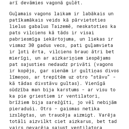
arī devāmies vagonā gulēt.
Guļamais vagons laikam ir labākais un
patīkamākais veids kā pārvietoties
lielus gabalus Taizemē, neskatoties ka
pats vilciens kā tāds ir visai
pabriesmīga iekārtojuma, un liekas ir
vismaz 30 gadus vecs, pati guļamvieta
ir ļoti ērta, vilciens brauc ātri bet
mierīgi, un ar aizkariņiem iespējams
pat sajusties nedaudz privāti (vagons
ir kopējs, gar sienām ir gultiņas divos
līmeņos, ar trepītēm uz otro “stāvu” -
kā tādas divstāvu gultas). Vienīgā
sūdzība man bija karstums - ar visu to
ka pie griestiem ir ventilatori,
brīžiem bija sarežģīti, jo vēl nebijām
pieraduši. Otrs - gaismas netika
izslēgtas, un traucēja aizmigt. Varēja
totāli aizvilkt ciet aizkarus, bet tad
vairs nevarēja sajust ventilatora