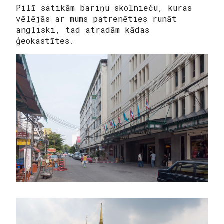
Pilī satikām bariņu skolnieču, kuras
vēlējās ar mums patrenēties runāt
angliski, tad atradām kādas
ģeokastītes.