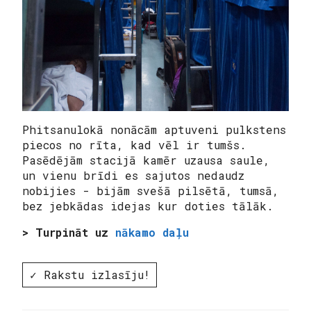
Phitsanulokā nonācām aptuveni pulkstens
piecos no rīta, kad vēl ir tumšs.
Pasēdējām stacijā kamēr uzausa saule,
un vienu brīdi es sajutos nedaudz
nobijies - bijām svešā pilsētā, tumsā,
bez jebkādas idejas kur doties tālāk.
> Turpināt uz
nākamo daļu
✓ Rakstu izlasīju!