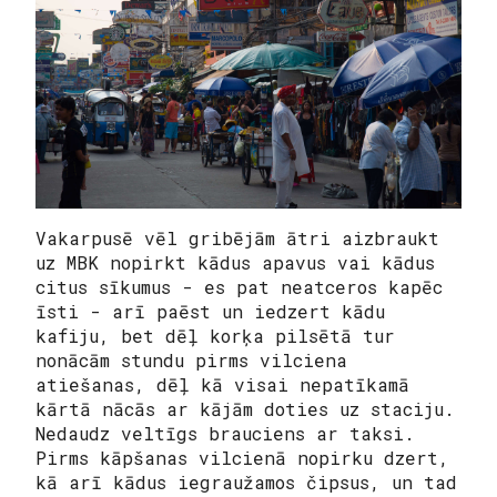
Vakarpusē vēl gribējām ātri aizbraukt
uz MBK nopirkt kādus apavus vai kādus
citus sīkumus - es pat neatceros kapēc
īsti - arī paēst un iedzert kādu
kafiju, bet dēļ korķa pilsētā tur
nonācām stundu pirms vilciena
atiešanas, dēļ kā visai nepatīkamā
kārtā nācās ar kājām doties uz staciju.
Nedaudz veltīgs brauciens ar taksi.
Pirms kāpšanas vilcienā nopirku dzert,
kā arī kādus iegraužamos čipsus, un tad