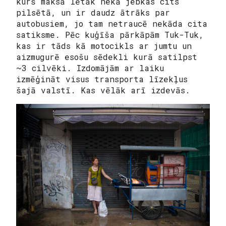
kurš maksā lētāk nekā jebkas cits
pilsētā, un ir daudz ātrāks par
autobusiem, jo tam netraucē nekāda cita
satiksme. Pēc kuģīša pārkāpām Tuk-Tuk,
kas ir tāds kā motocikls ar jumtu un
aizmugurē esošu sēdekli kurā satilpst
~3 cilvēki. Izdomājām ar laiku
izmēģināt visus transporta līzekļus
šajā valstī. Kas vēlāk arī izdevās.