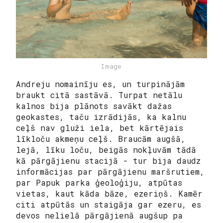
Image
Andreju nomainīju es, un turpinājām
braukt citā sastāvā. Turpat netālu
kalnos bija plānots savākt dažas
geokastes, taču izrādijās, ka kalnu
ceļš nav gluži iela, bet kārtējais
līkloču akmeņu ceļš. Braucām augšā,
lejā, līku loču, beigās nokļuvām tādā
kā pārgājienu stacijā - tur bija daudz
informācijas par pārgājienu maršrutiem,
par Papuk parka ģeoloģiju, atpūtas
vietas, kaut kāda bāze, ezeriņš. Kamēr
citi atpūtās un staigāja gar ezeru, es
devos nelielā pārgājienā augšup pa