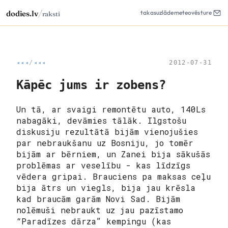
/
dodies.lv
takas
uzlāde
meteo
vēsture
raksti
◂◂◂
/
◂◂◂
2012-07-31
Kāpēc jums ir zobens?
Un tā, ar svaigi remontētu auto, 140Ls
nabagāki, devāmies tālāk. Ilgstošu
diskusiju rezultātā bijām vienojušies
par nebraukšanu uz Bosniju, jo tomēr
bijām ar bērniem, un Zanei bija sākušās
problēmas ar veselību - kas līdzīgs
vēdera gripai. Brauciens pa maksas ceļu
bija ātrs un viegls, bija jau krēsla
kad braucām garām Novi Sad. Bijām
nolēmuši nebraukt uz jau pazīstamo
“Paradīzes dārza” kempingu (kas