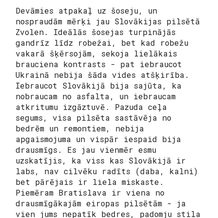
Devāmies atpakaļ uz šoseju, un
nospraudām mērķi jau Slovākijas pilsētā
Zvolen. Ideālās šosejas turpinājās
gandrīz līdz robežai, bet kad robežu
vakarā šķērsojām, sekoja lielākais
brauciena kontrasts - pat iebraucot
Ukrainā nebija šāda vides atšķirība.
Iebraucot Slovākijā bija sajūta, ka
nobraucam no asfalta, un iebraucam
atkritumu izgāztuvē. Pazuda ceļa
segums, visa pilsēta sastāvēja no
bedrēm un remontiem, nebija
apgaismojuma un vispār iespaid bija
drausmīgs. Es jau vienmēr esmu
uzskatījis, ka viss kas Slovākijā ir
labs, nav cilvēku radīts (daba, kalni)
bet pārējais ir liela miskaste.
Piemēram Bratislava ir viena no
drausmīgākajām eiropas pilsētām - ja
vien jums nepatīk bedres, padomju stila