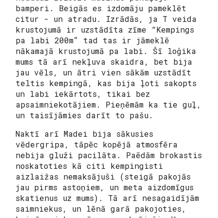
bamperi. Beigās es izdomāju pameklēt
citur - un atradu. Izrādās, ja T veida
krustojumā ir uzstādīta zīme “Kempings
pa labi 200m” tad tas ir jāmeklē
nākamajā krustojumā pa labi. Šī loģika
mums tā arī nekļuva skaidra, bet bija
jau vēls, un ātri vien sākām uzstādīt
teltis kempingā, kas bija ļoti sakopts
un labi iekārtots, tikai bez
apsaimniekotājiem. Pieņēmām ka tie guļ,
un taisījāmies darīt to pašu.
Naktī arī Madei bija sākusies
vēdergripa, tāpēc kopējā atmosfēra
nebija gluži pacilāta. Paēdām brokastis
noskatoties kā citi kempingisti
aizlaižas nemaksājuši (steigā pakojās
jau pirms astoņiem, un meta aizdomīgus
skatienus uz mums). Tā arī nesagaidījām
saimniekus, un lēnā garā pakojoties,