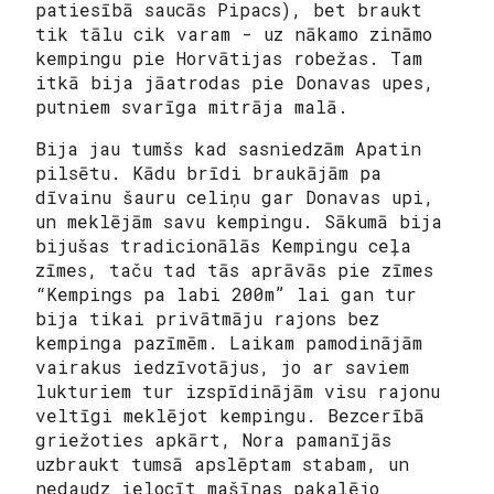
patiesībā saucās Pipacs), bet braukt
tik tālu cik varam - uz nākamo zināmo
kempingu pie Horvātijas robežas. Tam
itkā bija jāatrodas pie Donavas upes,
putniem svarīga mitrāja malā.
Bija jau tumšs kad sasniedzām Apatin
pilsētu. Kādu brīdi braukājām pa
dīvainu šauru celiņu gar Donavas upi,
un meklējām savu kempingu. Sākumā bija
bijušas tradicionālās Kempingu ceļa
zīmes, taču tad tās aprāvās pie zīmes
“Kempings pa labi 200m” lai gan tur
bija tikai privātmāju rajons bez
kempinga pazīmēm. Laikam pamodinājām
vairakus iedzīvotājus, jo ar saviem
lukturiem tur izspīdinājām visu rajonu
veltīgi meklējot kempingu. Bezcerībā
griežoties apkārt, Nora pamanījās
uzbraukt tumsā apslēptam stabam, un
nedaudz ielocīt mašīnas pakaļējo