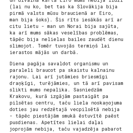
(lai nu ko, bet tas ka Slovākija bija
pirmā valsts mūsu braucienā ar Eiro,
man bija šoks). Šis rīts iesākās arī ar
citu lietu - man un Norai bija sajūta,
ka arī mums sākas veselības problēmas,
tāpēc bija nelielas bailes zaudēt dienu
slimojot. Tomēr tuvojās termiņš lai
ierastos mājās un darbā.
Diena pagāja savaldot organismu un
paraleli braucot pa skaistu kalnainu
rajonu. Lai arī jutāmies briesmīgi
draņķīgi, turējāmies, un tā arī pavisam
slikti mums nepalika. Sasniedzām
Krakovu, kurā izgājām pastaigāt pa
pilsētas centru, taču liela noskaņojuma
doties jau redzētajā vecpilsētā nebija
- tāpēc piestājām smukā ēstuvītē paēst
pusdienas. Apetītes lielai daļai
joprojām nebija, taču vajadzēja pabarot