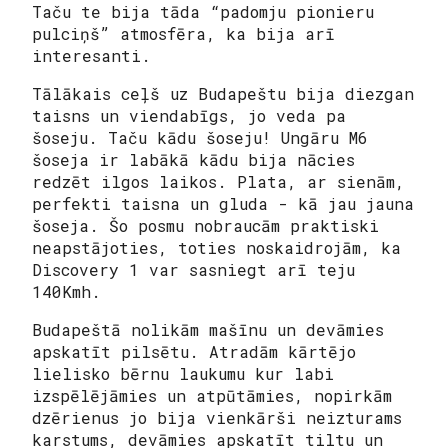
Taču te bija tāda “padomju pionieru
pulciņš” atmosfēra, ka bija arī
interesanti.
Tālākais ceļš uz Budapeštu bija diezgan
taisns un viendabīgs, jo veda pa
šoseju. Taču kādu šoseju! Ungāru M6
šoseja ir labākā kādu bija nācies
redzēt ilgos laikos. Plata, ar sienām,
perfekti taisna un gluda - kā jau jauna
šoseja. Šo posmu nobraucām praktiski
neapstājoties, toties noskaidrojām, ka
Discovery 1 var sasniegt arī teju
140Kmh.
Budapeštā nolikām mašīnu un devāmies
apskatīt pilsētu. Atradām kārtējo
lielisko bērnu laukumu kur labi
izspēlējāmies un atpūtāmies, nopirkām
dzērienus jo bija vienkārši neizturams
karstums, devāmies apskatīt tiltu un