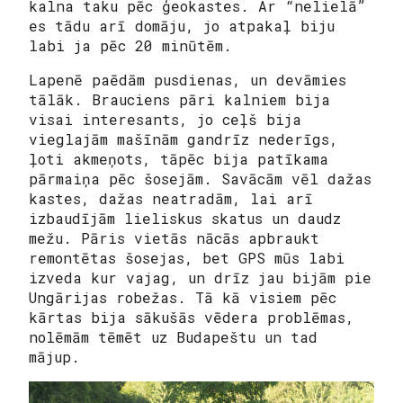
kalna taku pēc ģeokastes. Ar “nelielā”
es tādu arī domāju, jo atpakaļ biju
labi ja pēc 20 minūtēm.
Lapenē paēdām pusdienas, un devāmies
tālāk. Brauciens pāri kalniem bija
visai interesants, jo ceļš bija
vieglajām mašīnām gandrīz nederīgs,
ļoti akmeņots, tāpēc bija patīkama
pārmaiņa pēc šosejām. Savācām vēl dažas
kastes, dažas neatradām, lai arī
izbaudījām lieliskus skatus un daudz
mežu. Pāris vietās nācās apbraukt
remontētas šosejas, bet GPS mūs labi
izveda kur vajag, un drīz jau bijām pie
Ungārijas robežas. Tā kā visiem pēc
kārtas bija sākušās vēdera problēmas,
nolēmām tēmēt uz Budapeštu un tad
mājup.