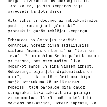
beigās aizbraucām nesamaksājuši. Un
labi ka tā, jo šis kempings bija
paredzēts kā ļoti dārgs.
Rīts sākās ar došanos uz robežkontroles
punktu, kuram jau bijām naktī
pabraukuši garām meklējot kempingu.
Izbraucot no Serbijas piesējās
kontrole. Šoreiz bijām sadalījušies
sistēmā “mammas un bērni” un “tēti un
ieva”. Pirmo mašīnu Serbi palaida cauri
pa taisno, bet otro mašīnu lika
noparkot sānos un lika visiem izkāpt.
Robežsargi bija ļoti diplomātiski un
mierīgi, teiksim tā - šeit man bija
mazāk uztraukuma kā uz Ukrainas
robežas, taču pārbaude bija daudz
stingrāka. Lika izkraut ārā pilnīgi
visas mantas. Tā kā somās iekšā īsti
neviens neskatījās, uzreiz sapratu, ka