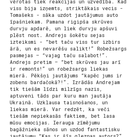
vērotas tiek reakcijas un uzvedība. Kad
viss bija izņemts, striktākais vecis -
Tomašeks - sāka uzdot jautājumus auto
īpašniekam. Pamana rigipša skrūves
durvju apdarē, un liek durvju apšuvi
plēst nost. Andrejs šokētu sejas
izteiksmi - “bet taču viss tur izbirs
ārā, un es nevarēšu salikt!” Robežsargs
pasmejas — “vajag taču salabot!”.
Andrejs pretim — “bet skrūves jau arī
ir remonts!” un robežsargs liekas
mierā. Pēkšņi jautājums “kapēc jums ir
zobens bardačokā?!”. Izrādās Andrejam
tik tiešām līdzi milzīgs nazis,
aptuveni tāds par kuru man jautāja
Ukrainā. Uzklausa taisnošanos, un
liekas mierā. Var redzēt, ka veči
tiešām nepiekasās faktiem, bet lasa
mūsu emocijas. Ierauga zīmējumu
bagāžnieka sānos un uzdod fantastisku
jautājumu “Kas ir šīs gleznas autors?”.