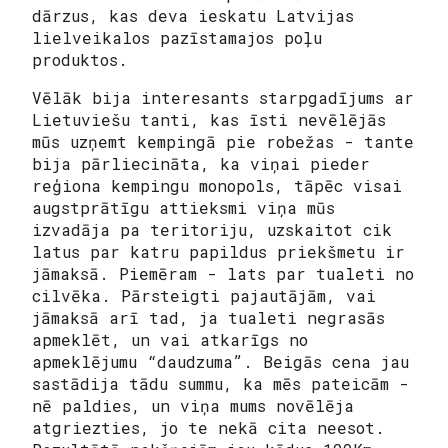
dārzus, kas deva ieskatu Latvijas
lielveikalos pazīstamajos poļu
produktos.
Vēlāk bija interesants starpgadījums ar
Lietuviešu tanti, kas īsti nevēlējās
mūs uzņemt kempingā pie robežas - tante
bija pārliecināta, ka viņai pieder
reģiona kempingu monopols, tāpēc visai
augstprātīgu attieksmi viņa mūs
izvadāja pa teritoriju, uzskaitot cik
latus par katru papildus priekšmetu ir
jāmaksā. Piemēram - lats par tualeti no
cilvēka. Pārsteigti pajautājām, vai
jāmaksā arī tad, ja tualeti negrasās
apmeklēt, un vai atkarīgs no
apmeklējumu “daudzuma”. Beigās cena jau
sastādija tādu summu, ka mēs pateicām -
nē paldies, un viņa mums novēlēja
atgriezties, jo te nekā cita neesot.