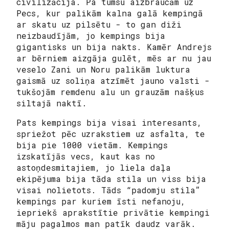
civilizācija. Pa tumsu aizbraucām uz
Pecs, kur palikām kalna galā kempingā
ar skatu uz pilsētu - to gan diži
neizbaudījām, jo kempings bija
gigantisks un bija nakts. Kamēr Andrejs
ar bērniem aizgāja gulēt, mēs ar nu jau
veselo Zani un Noru palikām luktura
gaismā uz soliņa atzīmēt jauno valsti -
tukšojām remdenu alu un grauzām našķus
siltajā naktī.
Pats kempings bija visai interesants,
spriežot pēc uzrakstiem uz asfalta, te
bija pie 1000 vietām. Kempings
izskatījās vecs, kaut kas no
astoņdesmitajiem, jo liela daļa
ekipējuma bija tāda stila un viss bija
visai nolietots. Tāds “padomju stila”
kempings par kuriem īsti nefanoju,
iepriekš aprakstītie privātie kempingi
māju pagalmos man patīk daudz varāk.