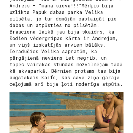
Andrejs — “mana sieva!!!“Mērķis bija
uzlikts Papuk dabas parka Velika
pilsēta, jo tur domājām pastaigāt pie
dabas un atpūsties no pilsētām.
Brauciena laikā jau bija skaidrs, ka
šodien vēdergripas kārta ir Andrejam,
un viņš izskatījās arvien bālāks.
Ieradušies Velika sapratām, ka
pārgājienā neviens iet negrib, un
tāpēc vairākas stundas nozvilnējām tādā
kā akvaparkā. Bērniem protams tas bija
augstākais kaifs, kas savā ziņā garajā
ceļojumā arī bija ļoti noderīga atpūta.