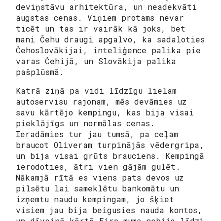
deviņstāvu arhitektūra, un neadekvāti
augstas cenas. Viņiem protams nevar
ticēt un tas ir vairāk kā joks, bet
mani Čehu draugi apgalvo, ka sadaloties
Čehoslovākijai, inteliģence palika pie
varas Čehijā, un Slovākija palika
pašplūsmā.
Katrā ziņā pa vidi līdzīgu lielam
autoservisu rajonam, mēs devāmies uz
savu kārtējo kempingu, kas bija visai
pieklājīgs un normālas cenas.
Ieradāmies tur jau tumsā, pa ceļam
braucot Oliveram turpinājās vēdergripa,
un bija visai grūts brauciens. Kempingā
ierodoties, ātri vien gājām gulēt.
Nākamjā rītā es viens pats devos uz
pilsētu lai sameklētu bankomātu un
izņemtu naudu kempingam, jo šķiet
visiem jau bija beigusies nauda kontos,
un dīvainā kārtā Eiro mums nebija līdzi