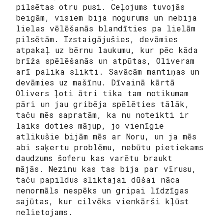
pilsētas otru pusi. Ceļojums tuvojās
beigām, visiem bija nogurums un nebija
lielas vēlēšanās blandīties pa lielām
pilsētām. Izstaigājušies, devāmies
atpakaļ uz bērnu laukumu, kur pēc kāda
brīža spēlēšanās un atpūtas, Oliveram
arī palika slikti. Savācām mantiņas un
devāmies uz mašīnu. Dīvainā kārtā
Olivers ļoti ātri tika tam notikumam
pāri un jau gribēja spēlēties tālāk,
taču mēs sapratām, ka nu noteikti ir
laiks doties mājup, jo vienīgie
atlikušie bijām mēs ar Noru, un ja mēs
abi saķertu problēmu, nebūtu pietiekams
daudzums šoferu kas varētu braukt
mājās. Nezinu kas tas bija par vīrusu,
taču papildus sliktajai dūšai nāca
nenormāls nespēks un gripai līdzīgas
sajūtas, kur cilvēks vienkārši kļūst
nelietojams.