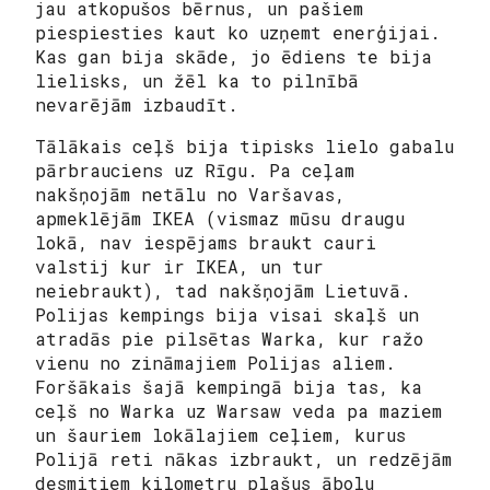
jau atkopušos bērnus, un pašiem
piespiesties kaut ko uzņemt enerģijai.
Kas gan bija skāde, jo ēdiens te bija
lielisks, un žēl ka to pilnībā
nevarējām izbaudīt.
Tālākais ceļš bija tipisks lielo gabalu
pārbrauciens uz Rīgu. Pa ceļam
nakšņojām netālu no Varšavas,
apmeklējām IKEA (vismaz mūsu draugu
lokā, nav iespējams braukt cauri
valstij kur ir IKEA, un tur
neiebraukt), tad nakšņojām Lietuvā.
Polijas kempings bija visai skaļš un
atradās pie pilsētas Warka, kur ražo
vienu no zināmajiem Polijas aliem.
Foršākais šajā kempingā bija tas, ka
ceļš no Warka uz Warsaw veda pa maziem
un šauriem lokālajiem ceļiem, kurus
Polijā reti nākas izbraukt, un redzējām
desmitiem kilometru plašus ābolu