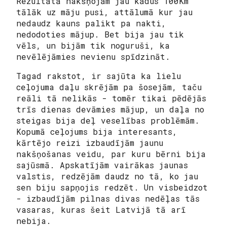
Rezultātā nakšņojām jau kādus 100Km
tālāk uz māju pusi, attālumā kur jau
nedaudz kauns palikt pa nakti,
nedodoties mājup. Bet bija jau tik
vēls, un bijām tik noguruši, ka
nevēlējāmies nevienu spīdzināt.
Tagad rakstot, ir sajūta ka lielu
ceļojuma daļu skrējām pa šosejām, taču
reāli tā nelikās - tomēr tikai pēdējās
trīs dienas devāmies mājup, un daļa no
steigas bija deļ veselības problēmām.
Kopumā ceļojums bija interesants,
kārtējo reizi izbaudījām jaunu
nakšņošanas veidu, par kuru bērni bija
sajūsmā. Apskatījām vairākas jaunas
valstis, redzējām daudz no tā, ko jau
sen biju sapņojis redzēt. Un visbeidzot
- izbaudījām pilnas divas nedēļas tās
vasaras, kuras šeit Latvijā tā arī
nebija.