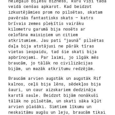
nelegālo biļešu bizness, kuru viņi tādā
veidā cenšas apkarot. Kad beidzot
izkustējāmies prom no pilsētas, skatam
pavērsās fantastisks skats — katrs
brīvais zemes pleķītis vairāku
kilometru garumā bija nosēts ar
celofāna maisiņiem un citiem
atkritumiem. Jau pati “jaunā” pilsētas
daļa bija atstājusi ne pārāk tīras
vietas iespaidu, tad šie skati bija
apbrīnojami. Par laimi, jo ilgāk mēs
braucām, jo tālāk no civilizācijas
bijām, un mazāk atkritumu redzējām.
Braucām arvien augstāk un augstāk Rif
kalnos, ceļš bija lēns, sēdekļos bija
šauri, un caur aizskariem dedzināja
karstā saule. Beidzot bijām nonākuši
tālāk no pilsētām, un skati sāka kļūt
arvien plašāki. Simtiem līkumu un
neskaitāmu augšu un leju, braucām tikai