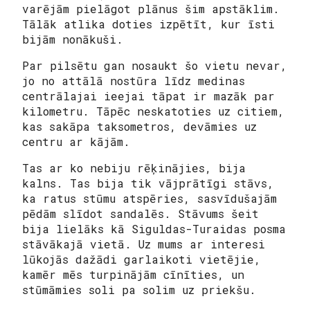
varējām pielāgot plānus šim apstāklim.
Tālāk atlika doties izpētīt, kur īsti
bijām nonākuši.
Par pilsētu gan nosaukt šo vietu nevar,
jo no attālā nostūra līdz medinas
centrālajai ieejai tāpat ir mazāk par
kilometru. Tāpēc neskatoties uz citiem,
kas sakāpa taksometros, devāmies uz
centru ar kājām.
Tas ar ko nebiju rēķinājies, bija
kalns. Tas bija tik vājprātīgi stāvs,
ka ratus stūmu atspēries, sasvīdušajām
pēdām slīdot sandalēs. Stāvums šeit
bija lielāks kā Siguldas-Turaidas posma
stāvākajā vietā. Uz mums ar interesi
lūkojās dažādi garlaikoti vietējie,
kamēr mēs turpinājām cīnīties, un
stūmāmies soli pa solim uz priekšu.