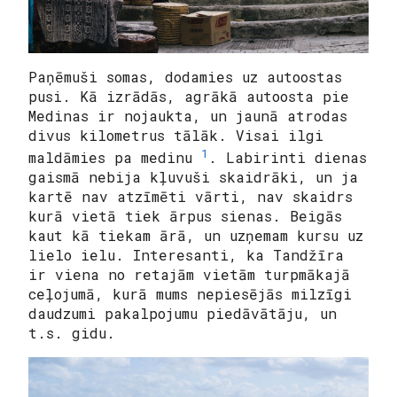
Paņēmuši somas, dodamies uz autoostas
pusi. Kā izrādās, agrākā autoosta pie
Medinas ir nojaukta, un jaunā atrodas
divus kilometrus tālāk. Visai ilgi
1
maldāmies pa medinu
. Labirinti dienas
gaismā nebija kļuvuši skaidrāki, un ja
kartē nav atzīmēti vārti, nav skaidrs
kurā vietā tiek ārpus sienas. Beigās
kaut kā tiekam ārā, un uzņemam kursu uz
lielo ielu. Interesanti, ka Tandžīra
ir viena no retajām vietām turpmākajā
ceļojumā, kurā mums nepiesējās milzīgi
daudzumi pakalpojumu piedāvātāju, un
t.s. gidu.