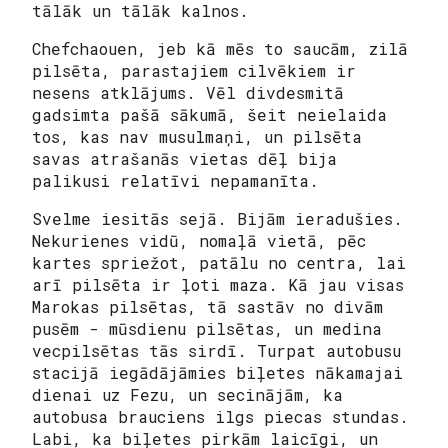
tālāk un tālāk kalnos.
Chefchaouen, jeb kā mēs to saucām, zilā
pilsēta, parastajiem cilvēkiem ir
nesens atklājums. Vēl divdesmitā
gadsimta pašā sākumā, šeit neielaida
tos, kas nav musulmaņi, un pilsēta
savas atrašanās vietas dēļ bija
palikusi relatīvi nepamanīta.
Svelme iesitās sejā. Bijām ieradušies.
Nekurienes vidū, nomaļā vietā, pēc
kartes spriežot, patālu no centra, lai
arī pilsēta ir ļoti maza. Kā jau visas
Marokas pilsētas, tā sastāv no divām
pusēm - mūsdienu pilsētas, un medina
vecpilsētas tās sirdī. Turpat autobusu
stacijā iegādājāmies biļetes nākamajai
dienai uz Fezu, un secinājām, ka
autobusa brauciens ilgs piecas stundas.
Labi, ka biļetes pirkām laicīgi, un