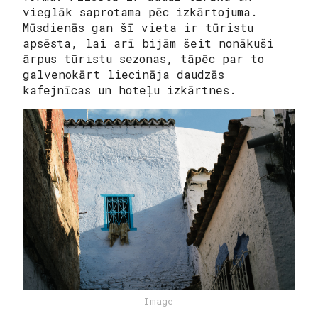
vieglāk saprotama pēc izkārtojuma.
Mūsdienās gan šī vieta ir tūristu
apsēsta, lai arī bijām šeit nonākuši
ārpus tūristu sezonas, tāpēc par to
galvenokārt liecināja daudzās
kafejnīcas un hoteļu izkārtnes.
Image