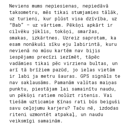
Neviens mums nepiesienas, nepiedāvā
taksometru, mēs tikai stumjamies tālāk,
uz turieni, kur plūst visa dzīvība, uz
“Bab” — uz vārtiem. Pēkšņi apkārt ir
cilvēku jūklis, tokšņi, smaržas,
smakas, izkārtnes. Uzreiz saprotam, ka
esam nonākuši sīku eju labirintā, kuru
nevienā no mūsu kartēm nav bijis
iespējams precīzi iezīmēt, tāpēc
vadāmies tikai pēc virziena bultas, un
arī tā brīžiem pazūd, jo ielas vietām
ir labi ja metru šauras. GPS signāls te
nav saklausāms. Pamanām valūtas maiņas
punktu, piestājam lai samainītu naudu,
un pēkšņi ratiem nolūzt ritenis. Vai
tiešām uzticamie Ķīnas rati būs beiguši
savu ceļojumu karjeru? Taču nē, izdodas
riteni uzmontēt atpakaļ, un naudu
veiksmīgi samainām.