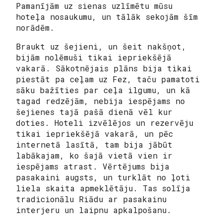
Pamanījām uz sienas uzlīmētu mūsu
hoteļa nosaukumu, un tālāk sekojām šīm
norādēm.
Braukt uz šejieni, un šeit nakšņot,
bijām nolēmuši tikai iepriekšējā
vakarā. Sākotnējais plāns bija tikai
piestāt pa ceļam uz Fez, taču pamatoti
sāku bažīties par ceļa ilgumu, un kā
tagad redzējām, nebija iespējams no
šejienes tajā pašā dienā vēl kur
doties. Hoteli izvēlējos un rezervēju
tikai iepriekšējā vakarā, un pēc
internetā lasītā, tam bija jābūt
labākajam, ko šajā vietā vien ir
iespējams atrast. Vērtējums bija
pasakaini augsts, un turklāt no ļoti
liela skaita apmeklētāju. Tas solīja
tradicionālu Riādu ar pasakainu
interjeru un laipnu apkalpošanu.