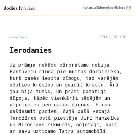
/
dodies.lv
takas
uzlāde
meteo
vēsture
raksti
◂◂◂
/
◂◂◂
2013-10-09
Ierodamies
Uz prāmja nekādu pārpratumu nebija.
Pastāvēju rindā pie muitas darbinieka,
kurš pasēs iesita zīmogu, tad varējām
sēsties krēslos un gaidīt krastu. Ārā
jau bija tumšs, un prāmi pamatīgi
šūpoja, tāpēc vienkārši sēdējām un
atpūtāmies pēc garās dienas. Pirms
sešdesmit gadiem, šajā pašā vecajā
Tandžīras ostā piestāja Jiří Hanzelka
un Miroslavs Zikmunds, ceļotāji, kuri
ar savu uzticamo Tatra automobīli