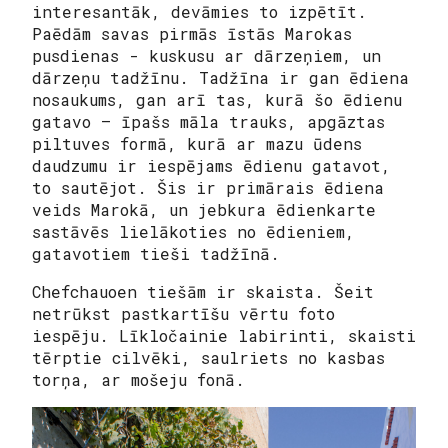
interesantāk, devāmies to izpētīt.
Paēdām savas pirmās īstās Marokas
pusdienas - kuskusu ar dārzeņiem, un
dārzeņu tadžīnu. Tadžīna ir gan ēdiena
nosaukums, gan arī tas, kurā šo ēdienu
gatavo — īpašs māla trauks, apgāztas
piltuves formā, kurā ar mazu ūdens
daudzumu ir iespējams ēdienu gatavot,
to sautējot. Šis ir primārais ēdiena
veids Marokā, un jebkura ēdienkarte
sastāvēs lielākoties no ēdieniem,
gatavotiem tieši tadžīnā.
Chefchauoen tiešām ir skaista. Šeit
netrūkst pastkartīšu vērtu foto
iespēju. Līkločainie labirinti, skaisti
tērptie cilvēki, saulriets no kasbas
torņa, ar mošeju fonā.