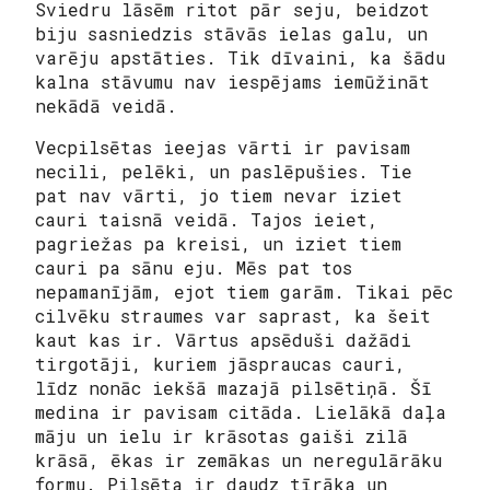
Sviedru lāsēm ritot pār seju, beidzot
biju sasniedzis stāvās ielas galu, un
varēju apstāties. Tik dīvaini, ka šādu
kalna stāvumu nav iespējams iemūžināt
nekādā veidā.
Vecpilsētas ieejas vārti ir pavisam
necili, pelēki, un paslēpušies. Tie
pat nav vārti, jo tiem nevar iziet
cauri taisnā veidā. Tajos ieiet,
pagriežas pa kreisi, un iziet tiem
cauri pa sānu eju. Mēs pat tos
nepamanījām, ejot tiem garām. Tikai pēc
cilvēku straumes var saprast, ka šeit
kaut kas ir. Vārtus apsēduši dažādi
tirgotāji, kuriem jāspraucas cauri,
līdz nonāc iekšā mazajā pilsētiņā. Šī
medina ir pavisam citāda. Lielākā daļa
māju un ielu ir krāsotas gaiši zilā
krāsā, ēkas ir zemākas un neregulārāku
formu. Pilsēta ir daudz tīrāka un