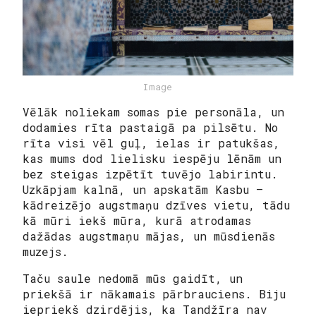
Image
Vēlāk noliekam somas pie personāla, un
dodamies rīta pastaigā pa pilsētu. No
rīta visi vēl guļ, ielas ir patukšas,
kas mums dod lielisku iespēju lēnām un
bez steigas izpētīt tuvējo labirintu.
Uzkāpjam kalnā, un apskatām Kasbu —
kādreizējo augstmaņu dzīves vietu, tādu
kā mūri iekš mūra, kurā atrodamas
dažādas augstmaņu mājas, un mūsdienās
muzejs.
Taču saule nedomā mūs gaidīt, un
priekšā ir nākamais pārbrauciens. Biju
iepriekš dzirdējis, ka Tandžīra nav