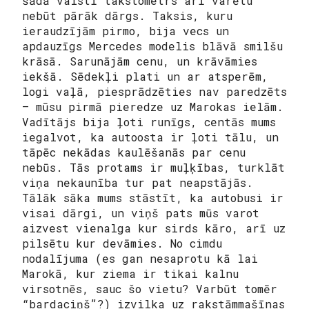
šādā valstī takstometrs arī varētu
nebūt pārāk dārgs. Taksis, kuru
ieraudzījām pirmo, bija vecs un
apdauzīgs Mercedes modelis blāvā smilšu
krāsā. Sarunājām cenu, un krāvāmies
iekšā. Sēdekļi plati un ar atsperēm,
logi vaļā, piesprādzēties nav paredzēts
— mūsu pirmā pieredze uz Marokas ielām.
Vadītājs bija ļoti runīgs, centās mums
iegalvot, ka autoosta ir ļoti tālu, un
tāpēc nekādas kaulēšanās par cenu
nebūs. Tās protams ir muļķības, turklāt
viņa nekaunība tur pat neapstājās.
Tālāk sāka mums stāstīt, ka autobusi ir
visai dārgi, un viņš pats mūs varot
aizvest vienalga kur sirds kāro, arī uz
pilsētu kur devāmies. No cimdu
nodalījuma (es gan nesaprotu kā lai
Marokā, kur ziema ir tikai kalnu
virsotnēs, sauc šo vietu? Varbūt tomēr
“bardaciņš”?) izvilka uz rakstāmmašīnas