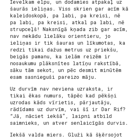
Ievelkam elpu, un dodamies atpakaļ uz
šaurās ieliņas. Viss skrien gar acīm kā
kaleidoskopā, pa labi, pa kreisi, nē
pa labi, pa kreisi, atkal pa labi, nē
strupceļš! Naksnīgā kņada zib gar acīm,
nav nekādu lielāku orientieru, jo
ieliņas ir tik šauras un līkumotas, ka
redzi tikai dažus metrus uz priekšu,
beigās pamanu, ka ielām reizēm ir
nosaukumu plāksnītes latīņu rakstībā,
sāku tām sekot, un pēc desmit minūtēm
esam sasnieguši pareizo māju.
Uz durvīm nav neviena uzraksta, ir
tikai ēkas numurs, tāpēc kad pēkšņi
uzrodas kāds vīrietis, pārjautāju,
rādīdams uz durvīm, vai šī ir Dar Rif?
“Jā, nāciet iekšā”, laipni atbild
saimnieks, un atver senlaicīgās durvis.
Iekšā valda miers. Gluži kā šķērsojot