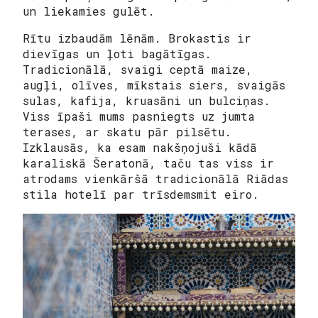
un liekamies gulēt.
Rītu izbaudām lēnām. Brokastis ir
dievīgas un ļoti bagātīgas.
Tradicionālā, svaigi ceptā maize,
augļi, olīves, mīkstais siers, svaigās
sulas, kafija, kruasāni un bulciņas.
Viss īpaši mums pasniegts uz jumta
terases, ar skatu pār pilsētu.
Izklausās, ka esam nakšņojuši kādā
karaliskā Šeratonā, taču tas viss ir
atrodams vienkāršā tradicionālā Riādas
stila hotelī par trīsdemsmit eiro.