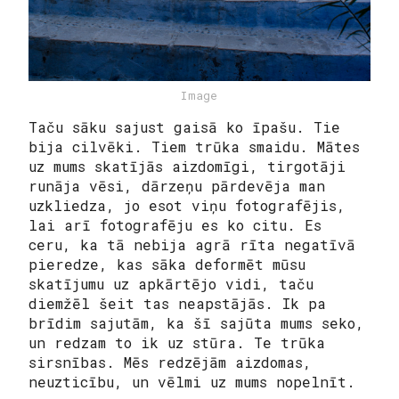
Image
Taču sāku sajust gaisā ko īpašu. Tie
bija cilvēki. Tiem trūka smaidu. Mātes
uz mums skatījās aizdomīgi, tirgotāji
runāja vēsi, dārzeņu pārdevēja man
uzkliedza, jo esot viņu fotografējis,
lai arī fotografēju es ko citu. Es
ceru, ka tā nebija agrā rīta negatīvā
pieredze, kas sāka deformēt mūsu
skatījumu uz apkārtējo vidi, taču
diemžēl šeit tas neapstājās. Ik pa
brīdim sajutām, ka šī sajūta mums seko,
un redzam to ik uz stūra. Te trūka
sirsnības. Mēs redzējām aizdomas,
neuzticību, un vēlmi uz mums nopelnīt.