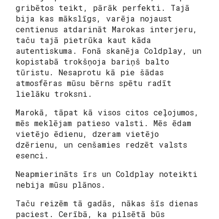
gribētos teikt, pārāk perfekti. Tajā
bija kas mākslīgs, varēja nojaust
centienus atdarināt Marokas interjeru,
taču tajā pietrūka kaut kāda
autentiskuma. Fonā skanēja Coldplay, un
kopistabā trokšņoja bariņš balto
tūristu. Nesaprotu kā pie šādas
atmosfēras mūsu bērns spētu radīt
lielāku troksni.
Marokā, tāpat kā visos citos ceļojumos,
mēs meklējam patieso valsti. Mēs ēdam
vietējo ēdienu, dzeram vietējo
dzērienu, un cenšamies redzēt valsts
esenci.
Neapmierināts īrs un Coldplay noteikti
nebija mūsu plānos.
Taču reizēm tā gadās, nākas šīs dienas
paciest. Cerībā, ka pilsētā būs