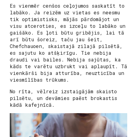
Es vienmēr cenšos ceļojumos saskatīt to
labāko. Ja reizēm uz vietas es neesmu
tik optimistisks, mājās pārdomājot un
visu atceroties, es izceļu to labāko un
gaišāko. Es ļoti būtu gribējis, lai tā
arī būtu šoreiz, taču jau šeit,
Chefchauoen, skaistajā zilajā pilsētā,
es sajutu ko atšķirīgu. Tie nebija
draudi vai bailes. Nebija sajūtas, ka
kāds te varētu uzbrukt vai aplaupīt. Tā
vienkārši bija atturība, neuzticība un
viesmīlības trūkums.
No rīta, vēlreiz izstaigājām skaisto
pilsētu, un devāmies paēst brokastis
kādā kafejnīcā.