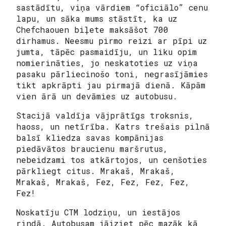
sastādītu, viņa vārdiem “oficiālo” cenu
lapu, un sāka mums stāstīt, ka uz
Chefchaouen biļete maksāšot 700
dirhamus. Neesmu pirmo reizi ar pīpi uz
jumta, tāpēc pasmaidīju, un liku opim
nomierināties, jo neskatoties uz viņa
pasaku pārliecinošo toni, negrasījāmies
tikt apkrāpti jau pirmajā dienā. Kāpām
vien ārā un devāmies uz autobusu.
Stacijā valdīja vājprātīgs troksnis,
haoss, un netīrība. Katrs trešais pilnā
balsī kliedza savas kompānijas
piedāvātos braucienu maršrutus,
nebeidzami tos atkārtojos, un cenšoties
pārkliegt citus.
Mrakaš, Mrakaš,
Mrakaš, Mrakaš, Fez, Fez, Fez, Fez,
Fez!
Noskatīju CTM lodziņu, un iestājos
rindā. Autobusam jāiziet pēc mazāk kā