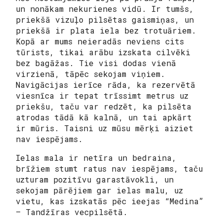
un nonākam nekurienes vidū. Ir tumšs,
priekšā vizuļo pilsētas gaismiņas, un
priekšā ir plata iela bez trotuāriem.
Kopā ar mums neieradās neviens cits
tūrists, tikai arābu izskata cilvēki
bez bagāžas. Tie visi dodas vienā
virzienā, tāpēc sekojam viņiem.
Navigācijas ierīce rāda, ka rezervētā
viesnīca ir tepat trīssimt metrus uz
priekšu, taču var redzēt, ka pilsēta
atrodas tādā kā kalnā, un tai apkārt
ir mūris. Taisni uz mūsu mērķi aiziet
nav iespējams.
Ielas mala ir netīra un bedraina,
brīžiem stumt ratus nav iespējams, taču
uzturam pozitīvu garastāvokli, un
sekojam pārējiem gar ielas malu, uz
vietu, kas izskatās pēc ieejas “Medina”
— Tandžīras vecpilsētā.