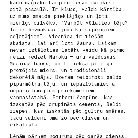
kādu maģisku barjeru, esam nonākuši
citā pasaulē. Ir kluss, valda kārtība,
uz mums smaida pieklājīgs un ļoti
mierīgs cilvēks. “Varbūt vēlaties tēju?
Tā ir bezmaksas, jums kā nogurušiem
ceļotājiem”. Viesnīca ir tiešām
skaista, lai arī ļoti šaura. Laikam
nevar iztēloties labāku veidu kā pirmo
reizi redzēt Maroku — ārā valdošais
Medinas haoss, un te iekšā pilnīgi
pretējais miers, un tradicionāli
dekorētā māja. Dzeram reibinoši saldo
piparmētru tēju, un iepazīstamies ar
nepazīstamajiem priekšmetiem
vannasistabā. Berberu šampūns, kas
izskatās pēc drupināta cementa, Beldi
ziepes, kas izskatās pēc gultņu smēres,
taču saldeni smaržo pēc olīvēm un
eikalipta.
Lēnām pārņem nogurums pēc garās dienas,