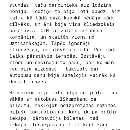
stundas, taču darbinieka aiz lodziņa
nebija. Lodziņu te bija ļoti daudz. Aiz
katra kā tādā mazā kioskā sēdēja kāds
cilvēks, un ārā bija viņa kliedzošais
pārstāvis. CTM ir valsts autobusu
kompānija, un skaitās viena no
uzticamākajām. Tāpēc ignorēju
kliedzējus, un stāvēju rindā. Pēc kāda
laika pārstāvis ieradās. Izstāvēju
rindu un secināju to pašu, par ko man
jau bija aizdomas - taksists par
autobusu cenu bija samelojis vairāk kā
desmit reizes.
Brauciens bija ļoti ilgs un grūts. Tas
sākās ar autobusa līkumošanu pa
pilsētu, meklējot neizprotamas nozīmes
biļešu kontrolierus, kuri ik pa brīdim
iekāpa, pārbaudīja biļetes, tad
izkāpa. Iespējams šeit ir kaut kāds