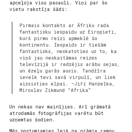
apceļoja visu pasauli. Viņi par šo
vietu rakstīja šādi:
Pirmais kontakts ar Āfriku rada
fantastisku iespaidu uz Eiropieti,
kurš pirmo reizi apmeklē šo
kontinentu. Iespaids ir tiešām
fantastisks, neskatoties uz to, ka
viņš jau neskaitāmas reizes
televīzijā ir redzējis arābu sejas,
un ēzeļu garās ausis. Tandžīra
ievelk tevi savā virpulī, un liek
aizsisties elpai. –Jiří Hanzelka,
Miroslav Zikmund “Afrika”
Un nekas nav mainījies. Arī grāmatā
atrodamās fotogrāfijas varētu būt
uzņemtas šodien.
Mēs nostumjamies lejā pa prāmja rampu,