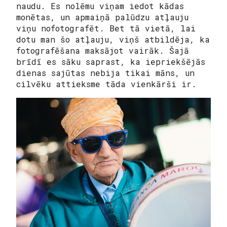
naudu. Es nolēmu viņam iedot kādas
monētas, un apmaiņā palūdzu atļauju
viņu nofotografēt. Bet tā vietā, lai
dotu man šo atļauju, viņš atbildēja, ka
fotografēšana maksājot vairāk. Šajā
brīdī es sāku saprast, ka iepriekšējās
dienas sajūtas nebija tikai māns, un
cilvēku attieksme tāda vienkārši ir.