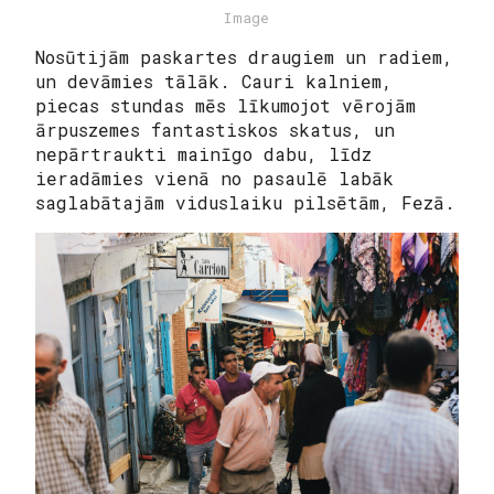
Image
Nosūtijām paskartes draugiem un radiem,
un devāmies tālāk. Cauri kalniem,
piecas stundas mēs līkumojot vērojām
ārpuszemes fantastiskos skatus, un
nepārtraukti mainīgo dabu, līdz
ieradāmies vienā no pasaulē labāk
saglabātajām viduslaiku pilsētām, Fezā.