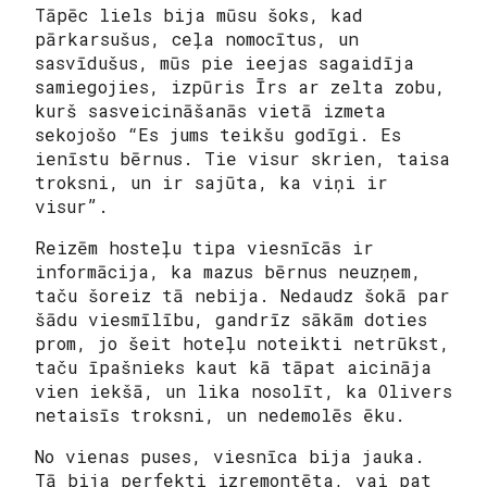
Tāpēc liels bija mūsu šoks, kad
pārkarsušus, ceļa nomocītus, un
sasvīdušus, mūs pie ieejas sagaidīja
samiegojies, izpūris Īrs ar zelta zobu,
kurš sasveicināšanās vietā izmeta
sekojošo “Es jums teikšu godīgi. Es
ienīstu bērnus. Tie visur skrien, taisa
troksni, un ir sajūta, ka viņi ir
visur”.
Reizēm hosteļu tipa viesnīcās ir
informācija, ka mazus bērnus neuzņem,
taču šoreiz tā nebija. Nedaudz šokā par
šādu viesmīlību, gandrīz sākām doties
prom, jo šeit hoteļu noteikti netrūkst,
taču īpašnieks kaut kā tāpat aicināja
vien iekšā, un lika nosolīt, ka Olivers
netaisīs troksni, un nedemolēs ēku.
No vienas puses, viesnīca bija jauka.
Tā bija perfekti izremontēta, vai pat