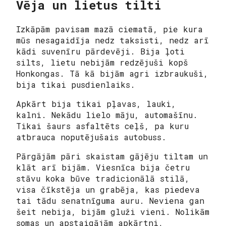
Vēja un lietus tilti
Izkāpām pavisam mazā ciematā, pie kura
mūs nesagaidīja nedz taksisti, nedz arī
kādi suvenīru pārdevēji. Bija ļoti
silts, lietu nebijām redzējuši kopš
Honkongas. Tā kā bijām agri izbraukuši,
bija tikai pusdienlaiks.
Apkārt bija tikai pļavas, lauki,
kalni. Nekādu lielo māju, automašīnu.
Tikai šaurs asfaltēts ceļš, pa kuru
atbrauca noputējušais autobuss.
Pārgājām pāri skaistam gājēju tiltam un
klāt arī bijām. Viesnīca bija četru
stāvu koka būve tradicionālā stilā,
visa čīkstēja un grabēja, kas piedeva
tai tādu senatnīguma auru. Neviena gan
šeit nebija, bijām gluži vieni. Nolikām
somas un apstaigājām apkārtni,