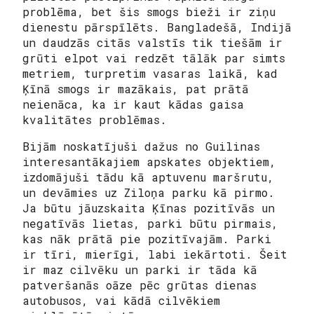
problēma, bet šis smogs bieži ir ziņu
dienestu pārspīlēts. Bangladešā, Indijā
un daudzās citās valstīs tik tiešām ir
grūti elpot vai redzēt tālāk par simts
metriem, turpretim vasaras laikā, kad
Ķīnā smogs ir mazākais, pat prātā
neienāca, ka ir kaut kādas gaisa
kvalitātes problēmas.
Bijām noskatījuši dažus no Guilinas
interesantākajiem apskates objektiem,
izdomājuši tādu kā aptuvenu maršrutu,
un devāmies uz Ziloņa parku kā pirmo.
Ja būtu jāuzskaita Ķīnas pozitīvās un
negatīvās lietas, parki būtu pirmais,
kas nāk prātā pie pozitīvajām. Parki
ir tīri, mierīgi, labi iekārtoti. Šeit
ir maz cilvēku un parki ir tāda kā
patveršanās oāze pēc grūtas dienas
autobusos, vai kādā cilvēkiem