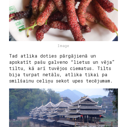
Image
Tad atlika doties pārgājienā un
apskatīt pašu galveno “lietus un vēja”
tiltu, kā arī tuvējos ciematus. Tilts
bija turpat netālu, atlika tikai pa
smilšainu celiņu sekot upes tecējumam.