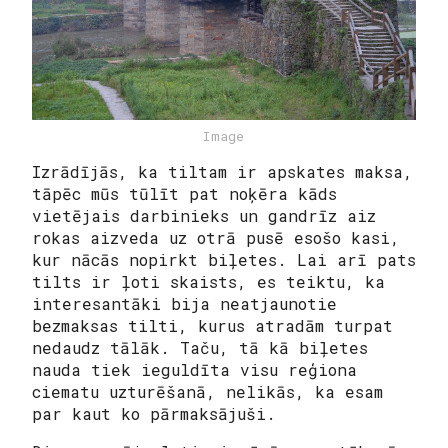
Image
Izrādījās, ka tiltam ir apskates maksa,
tāpēc mūs tūlīt pat noķēra kāds
vietējais darbinieks un gandrīz aiz
rokas aizveda uz otrā pusē esošo kasi,
kur nācās nopirkt biļetes. Lai arī pats
tilts ir ļoti skaists, es teiktu, ka
interesantāki bija neatjaunotie
bezmaksas tilti, kurus atradām turpat
nedaudz tālāk. Taču, tā kā biļetes
nauda tiek ieguldīta visu reģiona
ciematu uzturēšanā, nelikās, ka esam
par kaut ko pārmaksājuši.