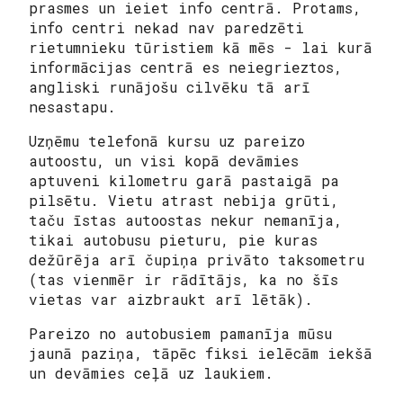
prasmes un ieiet info centrā. Protams,
info centri nekad nav paredzēti
rietumnieku tūristiem kā mēs - lai kurā
informācijas centrā es neiegrieztos,
angliski runājošu cilvēku tā arī
nesastapu.
Uzņēmu telefonā kursu uz pareizo
autoostu, un visi kopā devāmies
aptuveni kilometru garā pastaigā pa
pilsētu. Vietu atrast nebija grūti,
taču īstas autoostas nekur nemanīja,
tikai autobusu pieturu, pie kuras
dežūrēja arī čupiņa privāto taksometru
(tas vienmēr ir rādītājs, ka no šīs
vietas var aizbraukt arī lētāk).
Pareizo no autobusiem pamanīja mūsu
jaunā paziņa, tāpēc fiksi ielēcām iekšā
un devāmies ceļā uz laukiem.