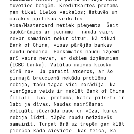
tuvoties beigām. Kredītkartes protams
ņem tikai lielos veikalos; ēstuvēs un
mazākos pārtikas veikalos
Visa/Mastercard netiek pieņemts. Šeit
saskārāmies ar jaunumu - naudu vairs
nevar samainīt nekur citur, kā tikai
Bank of China, visas pārējās bankas
naudu nemaina. Bankomātos naudu izņemt
arī vairs nevar, ar dažiem izņēmumiem
(ICBC banka). Valūtas maiņas kiosku
Ķīnā nav. Ja pareizi atceros, ar šo
pirmajā braucienā nekādu problēmu
nebija, taču tagad visi norādīja, ka
vienīgais veids ir meklēt Bank of China
filiāli. Tās, protams, katrā pilsētā ir
labi ja divas. Naudas mainīšanai
obligāti jāuzrāda pase un vīza, kuras
nebija līdzi, tāpēc naudu neizdevās
samainīt. Turpat ārā uz trepēm gan klāt
pienāca kāda sieviete, kas teica, ka