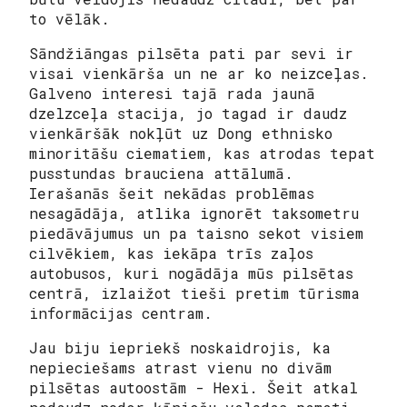
to vēlāk.
Sāndžiāngas pilsēta pati par sevi ir
visai vienkārša un ne ar ko neizceļas.
Galveno interesi tajā rada jaunā
dzelzceļa stacija, jo tagad ir daudz
vienkāršāk nokļūt uz Dong ethnisko
minoritāšu ciematiem, kas atrodas tepat
pusstundas brauciena attālumā.
Ierašanās šeit nekādas problēmas
nesagādāja, atlika ignorēt taksometru
piedāvājumus un pa taisno sekot visiem
cilvēkiem, kas iekāpa trīs zaļos
autobusos, kuri nogādāja mūs pilsētas
centrā, izlaižot tieši pretim tūrisma
informācijas centram.
Jau biju iepriekš noskaidrojis, ka
nepieciešams atrast vienu no divām
pilsētas autoostām - Hexi. Šeit atkal