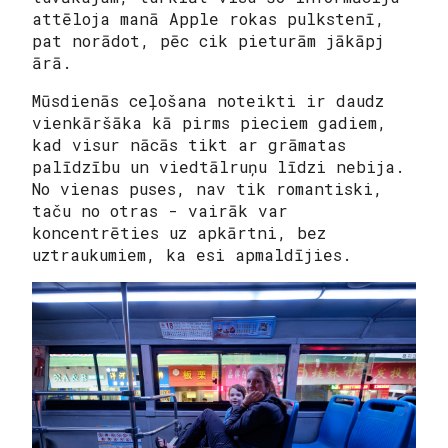
attēloja manā Apple rokas pulkstenī,
pat norādot, pēc cik pieturām jākāpj
ārā.
Mūsdienās ceļošana noteikti ir daudz
vienkāršāka kā pirms pieciem gadiem,
kad visur nācās tikt ar grāmatas
palīdzību un viedtālruņu līdzi nebija.
No vienas puses, nav tik romantiski,
taču no otras - vairāk var
koncentrēties uz apkārtni, bez
uztraukumiem, ka esi apmaldījies.