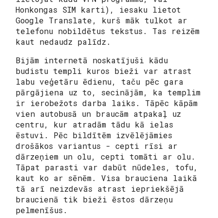
Honkongas SIM karti), iesaku lietot
Google Translate, kurš māk tulkot ar
telefonu nobildētus tekstus. Tas reizēm
kaut nedaudz palīdz.
Bijām internetā noskatījuši kādu
budistu templi kuros bieži var atrast
labu veģetāru ēdienu, taču pēc gara
pārgājiena uz to, secinājām, ka templim
ir ierobežots darba laiks. Tāpēc kāpām
vien autobusā un braucām atpakaļ uz
centru, kur atradām tādu kā ielas
ēstuvi. Pēc bildītēm izvēlējāmies
drošākos variantus - cepti rīsi ar
dārzeņiem un olu, cepti tomāti ar olu.
Tāpat parasti var dabūt nūdeles, tofu,
kaut ko ar sēnēm. Visa brauciena laikā
tā arī neizdevās atrast iepriekšējā
braucienā tik bieži ēstos dārzeņu
pelmenīšus.