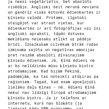
ja neesi veģetārietis, bet absolūts
visēdājs. Angliski šeit nerunā neviens
un gandrīz visās ēstuvēs ēdienkartes ir
ķīniešu valodā. Protams, ilgstoši
staigājot var atrast vietas, kur
ēdienkartēs ir arī fotogrāfijas vai īsi
angliski apraksti, tāpēc ēstuves
meklēšanu neiesaku atlikt uz pēdējo
brīdi. Izsalkušam cilvēkam ātrāk rodas
izmisuma sajūta un negatīvas emocijas
pret reizēm absolūti dīvainajiem
ķīniešu ēdieniem. Jā, Ķīnā ēdieni ne
ar ko nelīdzinās mūsu ķīniešu bistro
atrodamajiem. Kad bijām Pekinā,
padomājām, ka tas noteikti atšķiras pa
reģioniem. Tagad, kad esam apceļojuši
lielāku daļu Ķīnas - nē, ēdieni Ķīnā
nekur nav līdzīgi Eiropā atrodamajiem
ķīniešu bistro. Ja ir telefons ar
internetu, kurš nav bloķēts (ja
lietojat kādu VPN programmu, vai