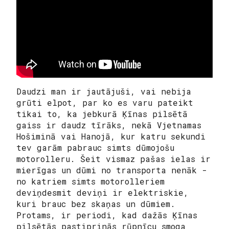
Daudzi man ir jautājuši, vai nebija
grūti elpot, par ko es varu pateikt
tikai to, ka jebkurā Ķīnas pilsētā
gaiss ir daudz tīrāks, nekā Vjetnamas
Hošiminā vai Hanojā, kur katru sekundi
tev garām pabrauc simts dūmojošu
motorolleru. Šeit vismaz pašas ielas ir
mierīgas un dūmi no transporta nenāk -
no katriem simts motorolleriem
deviņdesmit deviņi ir elektriskie,
kuri brauc bez skaņas un dūmiem.
Protams, ir periodi, kad dažās Ķīnas
pilsētās pastiprinās rūpnīcu smoga