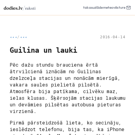
/
dodies.lv
takas
uzlāde
meteo
vēsture
raksti
◂◂◂
/
◂◂◂
2016-04-14
Guilina un lauki
Pēc dažu stundu brauciena ērtā
ātrvilcienā iznācām no Guilinas
dzelzceļa stacijas un nonācām mierīgā,
vakara saules pielietā pilsētā.
Atmosfēra bija patīkama, cilvēku maz,
ielas klusas. Šķērsojām stacijas laukumu
un devāmies pilsētas autobusa pieturas
virzienā.
Pirmā pārsteidzošā lieta, ko secināju,
ieslēdzot telefonu, bija tas, ka iPhone