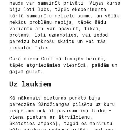
naudu var samainīt privāti. Viņas kurss
bija ļoti labs, tāpēc eksperimenta
kārtā samainīju nelielu summu, un vēlāk
nekādu problēmu nebija, tāpēc šādu
variantu arī var apsvērt, tikai,
protams, ļoti uzmanoties, vai iedod
pareizu banknošu skaitu un vai tās
izskatās īstas.
Garā diena Guilinā tuvojās beigām,
tāpēc atgriezāmies viesnīcā, paēdām un
gājām gulēt.
Uz laukiem
Kā nākamais pieturas punkts bija
paredzēta Sāndžiangas pilsēta uz kuru
iespējams nokļūt pavisam īsā laikā —
viena pietura ar ātrvilcienu.
Skatoties atpakaļ, tagad es maršrutu
būtu veidojis nedaudz citādi, bet par