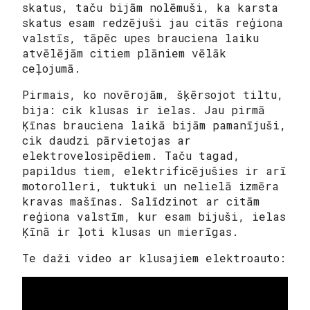
skatus, taču bijām nolēmuši, ka karsta
skatus esam redzējuši jau citās reģiona
valstīs, tāpēc upes brauciena laiku
atvēlējām citiem plāniem vēlāk
ceļojumā.
Pirmais, ko novērojām, šķērsojot tiltu,
bija: cik klusas ir ielas. Jau pirmā
Ķīnas brauciena laikā bijām pamanījuši,
cik daudzi pārvietojas ar
elektrovelosipēdiem. Taču tagad,
papildus tiem, elektrificējušies ir arī
motorolleri, tuktuki un nelielā izmēra
kravas mašīnas. Salīdzinot ar citām
reģiona valstīm, kur esam bijuši, ielas
Ķīnā ir ļoti klusas un mierīgas.
Te daži video ar klusajiem elektroauto: