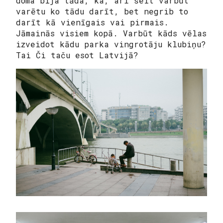
doma bija tāda, ka, arī šeit varbūt
varētu ko tādu darīt, bet negrib to
darīt kā vienīgais vai pirmais.
Jāmainās visiem kopā. Varbūt kāds vēlas
izveidot kādu parka vingrotāju klubiņu?
Tai Či taču esot Latvijā?