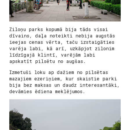
Ziloņu parks kopumā bija tāds visai
dīvains, daļa noteikti nebija augstās
ieejas cenas vērta, taču izstaigāties
varēja labi, kā arī, uzkāpjot zilonim
līdzīgajā klintī, varējām labi
apskatīt pilsētu no augšas.
Izmetuši loku ap dažiem no pilsētas
mazajiem ezeriņiem, kur skaistie parki
bija bez maksas un daudz interesantāki,
devāmies ēdiena meklējumos.