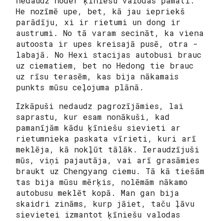
nedaudz noder ķīniešu valodas pamati.
He
nozīmē upe, bet, kā jau iepriekš
parādīju,
xi
ir rietumi un
dong
ir
austrumi. No tā varam secināt, ka viena
autoosta ir upes kreisajā pusē, otra -
labajā. No Hexi stacijas autobusi brauc
uz ciematiem, bet no Hedong tie brauc
uz rīsu terasēm, kas bija nākamais
punkts mūsu ceļojuma plānā.
Izkāpuši nedaudz pagrozījāmies, lai
saprastu, kur esam nonākuši, kad
pamanījām kādu ķīniešu sievieti ar
rietumnieka paskata vīrieti, kuri arī
meklēja, kā nokļūt tālāk. Ieraudzījuši
mūs, viņi pajautāja, vai arī grasāmies
braukt uz Chengyang ciemu. Tā kā tiešām
tas bija mūsu mērķis, nolēmām nākamo
autobusu meklēt kopā. Man gan bija
skaidri zināms, kurp jāiet, taču ļāvu
sievietei izmantot ķīniešu valodas