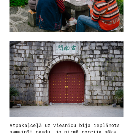
Atpakaļceļā uz viesnīcu bija ieplānots
samainīt naudu, jo pirmā porcija sāka