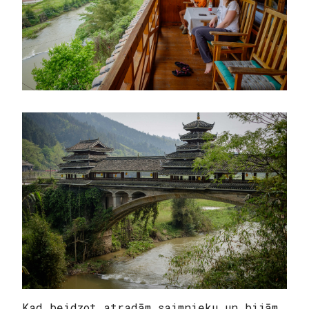
Kad beidzot atradām saimnieku un bijām