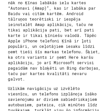
nāk no Ķīnas labākās ielu kartes
“Autonavi (Amap)”, kas ir labāka par
Baidu vai citām kartēm. Android
tālruņos teorētiski ir iespēja
ieinstalēt Amap aplikāciju, taču ne
tikai aplikācija pati, bet arī pati
karte ir tikai ķīniešu valodā. Tāpēc
Apple iPhone telefoni Ķīnā ir ļoti
populāri, un ceļotājiem iesaku līdzi
ņemt tieši šīs markas telefonu. Šķiet,
ka otrs variants ir ņemt Here karšu
aplikāciju, jo arī Microsoft servisi
pagaidām nav bloķēti un Bing darbojas,
taču par kartes kvalitāti nevaru
galvot.
Uzlikām navigāciju uz izvēlēto
viesnīcu, un telefons izplānoja īsāko
savienojumu ar diviem sabiedriskajiem
autobusiem, pateica, cik minūtes līdz
tuvākajam, turklāt visu šo informāciju