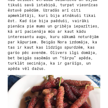
tikuši savā istabiņā, turpat viesnīcas
ēstuvē paēdām. Uzradās arī citi
apmeklētāji, kuri bija atnākuši tikai
ēst. Kad šie bija paēduši, vairāki
pienāca pie mums un gribēja iepazīties,
kā arī pacienāja mūs ar kaut kādu
interesantu augu, kuru sākumā noturējām
par kāpuriem. Beigās Nora izdomāja, ka
tas ir kaut kas līdzīgs spurdzēm, kas
garšo pēc avenēm. Olivers ilgi domāja,
bet beigās saņēmās un “tārpu” apēda,
turklāt secināja, ka ir garšīgs, un
apēda vēl dažus.