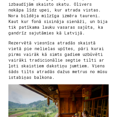
izbaudījām skaisto skatu. Olivers
nokāpa līdz upei, kur atrada vistas.
Nora bildēja milzīga izmēra taureni.
Kaut kur fonā sisināja sienāži, un bija
tik patīkama lauku vasaras sajūta, ka
gandrīz sajutāmies kā Latvijā.
Rezervētā viesnīca atradās skaistā
vietā pie nelielas upītes, pāri kurai
pirms vairāk kā simts gadiem uzbūvēti
vairāki tradicionālie segtie tilti ar
ļoti skaistiem dakstiņu jumtiem. Viens
šāds tilts atradās dažus metrus no mūsu
istabiņas balkona.