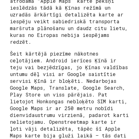
atrodamā “Apple Maps” karte pēkšņi
ieslēdzās tādā kā Ķīnas režīmā un
uzradās ārkārtīgi detalizēta karte ar
iespēju veikt sabiedriskā transporta
maršruta plānošanu un daudz citu lietu,
kuras no Eiropas nebija iespējams
redzēt.
Šeit kārtējā piezīme nākotnes
ceļotājiem. Android ierīces Ķīnā ir
teju vai bezjēdzīgas, jo Ķīnas valdības
untumu dēļ visi ar Google saistītie
servisi Ķīnā ir bloķēti. Nedarbojas
Google Maps, Translate, Google Search,
Play Store un viss pārējais. Pat
lietojot Honkongas nebloķēto SIM karti,
Google Maps ir ar 250 metru nobīdi
dienvidaustrumu virzienā, padarot karti
nelietojamu. Openstreetmap karte ir
ļoti vāji detalizēta, tāpēc šī Apple
Maps karte bija gluži laikā — tās dati