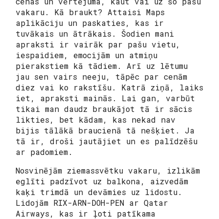
cenas un vērtējuma, kaut vai uz šo pašu
vakaru. Kā braukt? Attaisi Maps
aplikāciju un paskaties, kas ir
tuvākais un ātrākais. Šodien mani
apraksti ir vairāk par pašu vietu,
iespaidiem, emocijām un atmiņu
pierakstiem kā tādiem. Arī uz lētumu
jau sen vairs neeju, tāpēc par cenām
diez vai ko rakstīšu. Katrā ziņā, laiks
iet, apraksti mainās. Lai gan, varbūt
tikai man daudz braukājot tā ir sācis
likties, bet kādam, kas nekad nav
bijis tālākā braucienā tā nešķiet. Ja
tā ir, droši jautājiet un es palīdzēšu
ar padomiem.
Nosvinējām ziemassvētku vakaru, izlikām
eglīti padzīvot uz balkona, aizvedām
kaķi trimdā un devāmies uz lidostu.
Lidojām RIX-ARN-DOH-PEN ar Qatar
Airways, kas ir ļoti patīkama