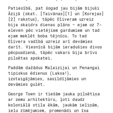
Patiesībā, pat šogad jau bijām bijuši
Āzijā (skat. [Taivānas][1] un [Korejas]
[2] rakstus), tāpēc Oliveram uzreiz
bija skaidrs dienas plāns – ejam uz 7-
eleven pēc vietējiem gardumiem un tad
ejam meklēt
boba
tējnīcu. To tad
Olivera vadībā uzreiz arī devāmies
darīt. Viesnīcā bijām ieradušies divos
pēcpusdienā, tāpēc vakars bija brīvs
pilsētas apskatei.
Paēdām dažādus Malaizijai un Penangai
tipiskus ēdienus (Laksa!),
izstaigājāmies, sasildījāmies un
devāmies gulēt.
George Town ir tiešām jauka pilsētiņa
ar zemu arhitektūru, ļoti daudz
koloniālā stila ēkām, jaukām ieliņām,
ielu zīmējumiem, promenādi un īsa