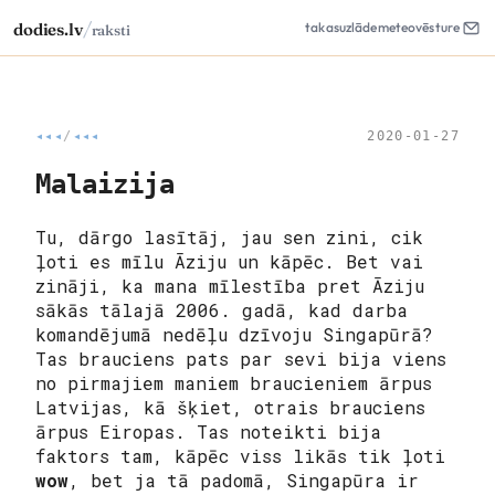
/
dodies.lv
takas
uzlāde
meteo
vēsture
raksti
◂◂◂
/
◂◂◂
2020-01-27
Malaizija
Tu, dārgo lasītāj, jau sen zini, cik
ļoti es mīlu Āziju un kāpēc. Bet vai
zināji, ka mana mīlestība pret Āziju
sākās tālajā 2006. gadā, kad darba
komandējumā nedēļu dzīvoju Singapūrā?
Tas brauciens pats par sevi bija viens
no pirmajiem maniem braucieniem ārpus
Latvijas, kā šķiet, otrais brauciens
ārpus Eiropas. Tas noteikti bija
faktors tam, kāpēc viss likās tik ļoti
wow
, bet ja tā padomā, Singapūra ir