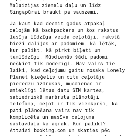
Malaizijas ziemeļu daļu un līdz
Singapūrai braukt pa sauszemi.
Ja kaut kad desmit gadus atpakaļ
ceļojām kā
backpackers
un šos rakstus
lasīja līdzīga veida ceļotāji, rakstā
bieži dalījos ar padomiem, kā lētāk,
kur palikt, kā pirkt biļeti un
tamlīdzīgi. Mūsdienās šādi padomi
nešķiet tik noderīgi. Nav vairs tie
laiki, kad ceļojumu gaitu nosaka Lonely
Planet ķieģelis un citu ceļotāju
pieredžu izdrukas, mūsdienās ir
smieklīgi lētas datu SIM kartes,
sabiedriskā maršruta plānotāji
telefonā, ceļot ir tik vienkārši, ka
pati plānošana vairs nav tik
komplicēta un masīva ceļojuma
sastāvdaļa kā agrāk. Kur palikt?
Attaisi booking.com un skaties pēc