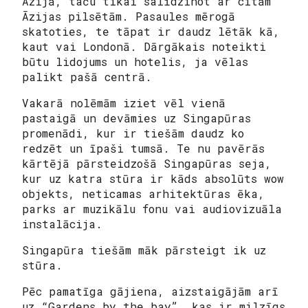
Āzijā, taču tikai salīdzinot ar citām
Āzijas pilsētām. Pasaules mērogā
skatoties, te tāpat ir daudz lētāk kā,
kaut vai Londonā. Dārgākais noteikti
būtu lidojums un hotelis, ja vēlas
palikt pašā centrā.
Vakarā nolēmām iziet vēl vienā
pastaigā un devāmies uz Singapūras
promenādi, kur ir tiešām daudz ko
redzēt un īpaši tumsā. Te nu pavērās
kārtējā pārsteidzošā Singapūras seja,
kur uz katra stūra ir kāds absolūts wow
objekts, neticamas arhitektūras ēka,
parks ar muzikālu fonu vai audiovizuāla
instalācija.
Singapūra tiešām māk pārsteigt ik uz
stūra.
Pēc pamatīga gājiena, aizstaigājām arī
uz “Gardens by the bay”, kas ir milzīgs