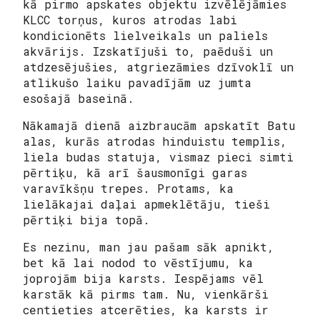
kā pirmo apskates objektu izvēlējāmies
KLCC torņus, kuros atrodas labi
kondicionēts lielveikals un paliels
akvārijs. Izskatījuši to, paēduši un
atdzesējušies, atgriezāmies dzīvoklī un
atlikušo laiku pavadījām uz jumta
esošajā baseinā.
Nākamajā dienā aizbraucām apskatīt Batu
alas, kurās atrodas hinduistu templis,
liela budas statuja, vismaz pieci simti
pērtiķu, kā arī šausmonīgi garas
varavīkšņu trepes. Protams, ka
lielākajai daļai apmeklētāju, tieši
pērtiķi bija topā.
Es nezinu, man jau pašam sāk apnikt,
bet kā lai nodod to vēstījumu, ka
joprojām bija karsts. Iespējams vēl
karstāk kā pirms tam. Nu, vienkārši
centieties atcerēties, ka karsts ir