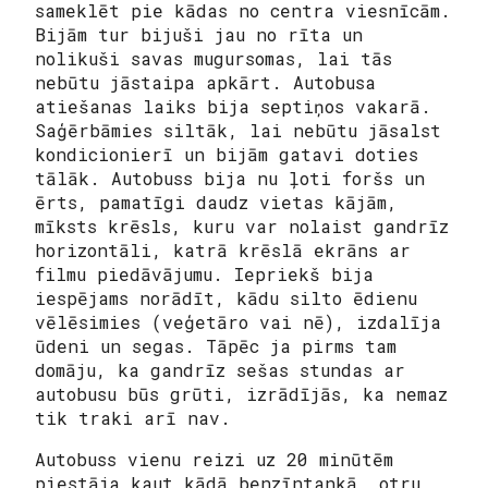
sameklēt pie kādas no centra viesnīcām.
Bijām tur bijuši jau no rīta un
nolikuši savas mugursomas, lai tās
nebūtu jāstaipa apkārt. Autobusa
atiešanas laiks bija septiņos vakarā.
Saģērbāmies siltāk, lai nebūtu jāsalst
kondicionierī un bijām gatavi doties
tālāk. Autobuss bija nu ļoti foršs un
ērts, pamatīgi daudz vietas kājām,
mīksts krēsls, kuru var nolaist gandrīz
horizontāli, katrā krēslā ekrāns ar
filmu piedāvājumu. Iepriekš bija
iespējams norādīt, kādu silto ēdienu
vēlēsimies (veģetāro vai nē), izdalīja
ūdeni un segas. Tāpēc ja pirms tam
domāju, ka gandrīz sešas stundas ar
autobusu būs grūti, izrādījās, ka nemaz
tik traki arī nav.
Autobuss vienu reizi uz 20 minūtēm
piestāja kaut kādā benzīntankā, otru