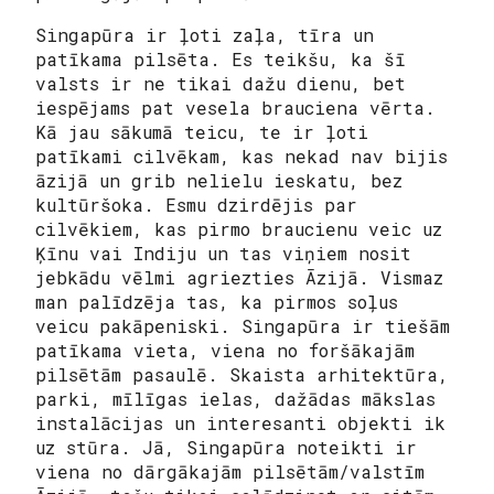
Singapūra ir ļoti zaļa, tīra un
patīkama pilsēta. Es teikšu, ka šī
valsts ir ne tikai dažu dienu, bet
iespējams pat vesela brauciena vērta.
Kā jau sākumā teicu, te ir ļoti
patīkami cilvēkam, kas nekad nav bijis
āzijā un grib nelielu ieskatu, bez
kultūršoka. Esmu dzirdējis par
cilvēkiem, kas pirmo braucienu veic uz
Ķīnu vai Indiju un tas viņiem nosit
jebkādu vēlmi agriezties Āzijā. Vismaz
man palīdzēja tas, ka pirmos soļus
veicu pakāpeniski. Singapūra ir tiešām
patīkama vieta, viena no foršākajām
pilsētām pasaulē. Skaista arhitektūra,
parki, mīlīgas ielas, dažādas mākslas
instalācijas un interesanti objekti ik
uz stūra. Jā, Singapūra noteikti ir
viena no dārgākajām pilsētām/valstīm