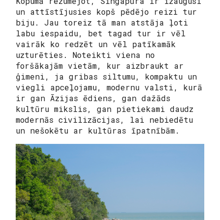
Kopumā rezumējot, Singapūra ir izaugusi
un attīstījusies kopš pēdējo reizi tur
biju. Jau toreiz tā man atstāja ļoti
labu iespaidu, bet tagad tur ir vēl
vairāk ko redzēt un vēl patīkamāk
uzturēties. Noteikti viena no
foršākajām vietām, kur aizbraukt ar
ģimeni, ja gribas siltumu, kompaktu un
viegli apceļojamu, modernu valsti, kurā
ir gan Āzijas ēdiens, gan dažāds
kultūru mikslis, gan pietiekami daudz
modernās civilizācijas, lai nebiedētu
un nešokētu ar kultūras īpatnībām.