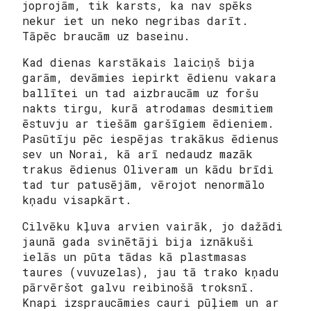
joprojām, tik karsts, ka nav spēks
nekur iet un neko negribas darīt.
Tāpēc braucām uz baseinu.
Kad dienas karstākais laiciņš bija
garām, devāmies iepirkt ēdienu vakara
ballītei un tad aizbraucām uz foršu
nakts tirgu, kurā atrodamas desmitiem
ēstuvju ar tiešām garšīgiem ēdieniem.
Pasūtīju pēc iespējas trakākus ēdienus
sev un Norai, kā arī nedaudz mazāk
trakus ēdienus Oliveram un kādu brīdi
tad tur patusējām, vērojot nenormālo
kņadu visapkārt.
Cilvēku kļuva arvien vairāk, jo dažādi
jaunā gada svinētāji bija iznākuši
ielās un pūta tādas kā plastmasas
taures (vuvuzelas), jau tā trako kņadu
pārvēršot galvu reibinošā troksnī.
Knapi izspraucāmies cauri pūļiem un ar