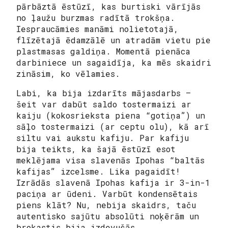
pārbāztā ēstūzī, kas burtiski vārījās
no ļaužu burzmas radītā trokšņa.
Iespraucāmies manāmi nolietotajā,
flīzētajā ēdamzālē un atradām vietu pie
plastmasas galdiņa. Momentā pienāca
darbiniece un sagaidīja, ka mēs skaidri
zināsim, ko vēlamies.
Labi, ka bija izdarīts mājasdarbs –
šeit var dabūt saldo tostermaizi ar
kaiju (kokosrieksta piena “gotiņa”) un
sāļo tostermaizi (ar ceptu olu), kā arī
siltu vai aukstu kafiju. Par kafiju
bija teikts, ka šajā ēstūzī esot
meklējama visa slavenās Ipohas “baltās
kafijas” izcelsme. Lika pagaidīt!
Izrādās slavenā Ipohas kafija ir 3-in-1
paciņa ar ūdeni. Varbūt kondensētais
piens klāt? Nu, nebija skaidrs, taču
autentisko sajūtu absolūti noķērām un
brokastis bija izdevušās.