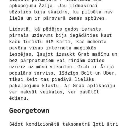
apkopojumu Āzijā. Jau lidmašīnai
sēžoties bija skaidrs, ka pilsēta nav
liela un ir pārsvarā zemas apbūves.
Lidostā, kā pēdējos gados ierasts,
pirmais uzdevums bija iegādāties kaut
kādu tūristu SIM karti, kas momentā
pavēra visas interneta maģiskās
iespējas, ļaujot izsaukt Grab mašīnu un
bez pārpratumiem vai rindām doties
uzreiz uz mūsu viesnīcu. Grab ir Āzijā
populārs serviss, līdzīgs Bolt un Uber,
tikai šeit tas piedāvā lielāku
pakalpojumu klāstu. Ar Grab aplikāciju
var maksāt veikalos, var pasūtīt
ēdienu.
Georgetown
Sēžot kondicionētā taksometrā ļoti ātri