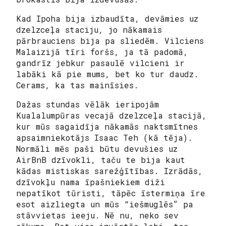
Kad Ipoha bija izbaudīta, devāmies uz
dzelzceļa staciju, jo nākamais
pārbrauciens bija pa sliedēm. Vilciens
Malaizijā tīri foršs, ja tā padomā,
gandrīz jebkur pasaulē vilcieni ir
labāki kā pie mums, bet ko tur daudz.
Cerams, ka tas mainīsies.
Dažas stundas vēlāk ieripojām
Kualalumpūras vecajā dzelzceļa stacijā,
kur mūs sagaidīja nākamās naktsmītnes
apsaimniekotājs Isaac Teh (kā tēja).
Normāli mēs paši būtu devušies uz
AirBnB dzīvokli, taču te bija kaut
kādas mistiskas sarežģītības. Izrādās,
dzīvokļu nama īpašniekiem diži
nepatīkot tūristi, tāpēc īstermiņa īre
esot aizliegta un mūs “iešmuglēs” pa
stāvvietas ieeju. Nē nu, neko sev