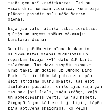
tajās ņem arī kredītkartes. Tad nu
visai drīz nonācām viesnīcā, kurā bija
plānots pavadīt atlikušās četras
dienas.
Bija jau vēls, atlika tikai ievelties
gultās un uzņemt spēkus nākamajai
karstajai
dienai.
No rīta paēdām viesnīcas brokastis,
salikām mazās dienas mugursomas un
nopirkām tuvējā 7-11 datu SIM karti
telefonam. Tas deva iespēju izsaukt
Grab taksi un doties uz Jurong Bird
Park. Tas ir tāds kā putnu zoo, pēc
šeit atrodamā putnu skaita, tas esot
lielākais pasaulē. Teritorijas ziņā gan
tas nav ļoti liels, taču krāšņs, zaļš
un apmeklēšanas vērts. Kā jau minēts,
Singapūrā jau kādreiz biju bijis, tāpēc
bija aptuvena skaidrība, ko vēlos