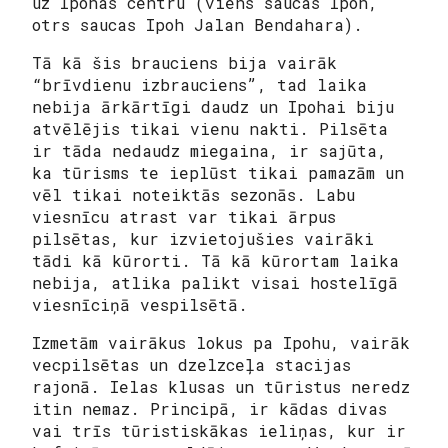
uz Ipohas centru (viens saucas Ipoh,
otrs saucas Ipoh Jalan Bendahara).
Tā kā šis brauciens bija vairāk
“brīvdienu izbrauciens”, tad laika
nebija ārkārtīgi daudz un Ipohai biju
atvēlējis tikai vienu nakti. Pilsēta
ir tāda nedaudz miegaina, ir sajūta,
ka tūrisms te ieplūst tikai pamazām un
vēl tikai noteiktās sezonās. Labu
viesnīcu atrast var tikai ārpus
pilsētas, kur izvietojušies vairāki
tādi kā kūrorti. Tā kā kūrortam laika
nebija, atlika palikt visai hostelīgā
viesnīciņā vespilsētā.
Izmetām vairākus lokus pa Ipohu, vairāk
vecpilsētas un dzelzceļa stacijas
rajonā. Ielas klusas un tūristus neredz
itin nemaz. Principā, ir kādas divas
vai trīs tūristiskākas ieliņas, kur ir