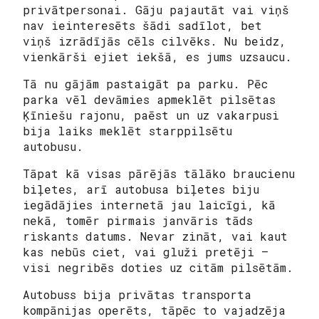
privātpersonai. Gāju pajautāt vai viņš
nav ieinteresēts šādi sadīlot, bet
viņš izrādījās cēls cilvēks.
Nu beidz,
vienkārši ejiet iekšā, es jums uzsaucu.
Tā nu gājām pastaigāt pa parku. Pēc
parka vēl devāmies apmeklēt pilsētas
Ķīniešu rajonu, paēst un uz vakarpusi
bija laiks meklēt starppilsētu
autobusu.
Tāpat kā visas pārējās tālāko braucienu
biļetes, arī autobusa biļetes biju
iegādājies internetā jau laicīgi, kā
nekā, tomēr pirmais janvāris tāds
riskants datums. Nevar zināt, vai kaut
kas nebūs ciet, vai gluži pretēji –
visi negribēs doties uz citām pilsētām.
Autobuss bija privātas transporta
kompānijas operēts, tāpēc to vajadzēja