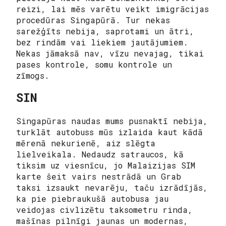
reizi, lai mēs varētu veikt imigrācijas
procedūras Singapūrā. Tur nekas
sarežģīts nebija, saprotami un ātri,
bez rindām vai liekiem jautājumiem.
Nekas jāmaksā nav, vīzu nevajag, tikai
pases kontrole, somu kontrole un
zīmogs.
SIN
Singapūras naudas mums pusnaktī nebija,
turklāt autobuss mūs izlaida kaut kādā
mērenā nekurienē, aiz slēgta
lielveikala. Nedaudz satraucos, kā
tiksim uz viesnīcu, jo Malaizijas SIM
karte šeit vairs nestrādā un Grab
taksi izsaukt nevarēju, taču izrādījās,
ka pie piebraukušā autobusa jau
veidojas civlizētu taksometru rinda,
mašīnas pilnīgi jaunas un modernas,