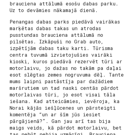
brauciena attālumā esošu dabas parku.
Uz to devāmies nākamajā dienā.
Penangas dabas parks piedāvā vairākas
marķētas dabas takas un atrodas
pusstundas brauciena attālumā no
pilsētas. Izkāpuši no Grab auto,
izpētījām dabas taku karti. Tūrisma
centra tuvumā izvietojušies vairāki
kioski, kuros piedāvā rezervēt tūri ar
motorlaivu, jo dažas no takām pa daļai
esot slēgtas zemes nogruvuma dēļ. Tante
mums laipni pastāstīja par dažādiem
maršrutiem un tad naski centās pārdot
motorlaivas tūri, jo esot visai tāla
iešana. Kad atteicāmies, ievēroja, ka
Norai kājās iešļūcenes un pārsteigti
komentēja “un ar šīm jūs iesiet
pārgājienā?”. Gan jau arī tas bija
maigs veids, kā pārdot motorlaivu, bet
tas nebūt nebija uzmācīgi. Brauciena