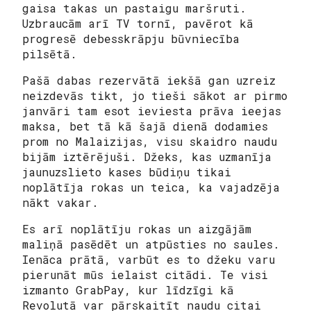
gaisa takas un pastaigu maršruti.
Uzbraucām arī TV tornī, pavērot kā
progresē debesskrāpju būvniecība
pilsētā.
Pašā dabas rezervātā iekšā gan uzreiz
neizdevās tikt, jo tieši sākot ar pirmo
janvāri tam esot ieviesta prāva ieejas
maksa, bet tā kā šajā dienā dodamies
prom no Malaizijas, visu skaidro naudu
bijām iztērējuši. Džeks, kas uzmanīja
jaunuzslieto kases būdiņu tikai
noplātīja rokas un teica, ka vajadzēja
nākt vakar.
Es arī noplātīju rokas un aizgājām
maliņā pasēdēt un atpūsties no saules.
Ienāca prātā, varbūt es to džeku varu
pierunāt mūs ielaist citādi. Te visi
izmanto GrabPay, kur līdzīgi kā
Revolutā var pārskaitīt naudu citai