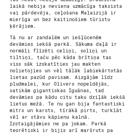
laikā nebija neviena uzmācīga taksista
vai pārdevēja, ceļošana Malaizijā ir
mierīga un bez kaitinošiem tūristu
ķērājiem.
Tā nu ar zandalēm un iešļūcenēm
devāmies iekšā parkā. Sākuma daļā ir
normāli flīzēti celiņi, soliņi un
tiltiņi, taču pēc kāda brītiņa tas
viss sāk izskatīties jau makten
nolietojies un vēl tālāk labiekārtotās
lietas pazūd pavisam. Aizgājām līdz
pludmalei, kur Olivers nopeldējās,
satikām gigantiskas Iguānas, tad
devāmies pa kādu citu taku dziļāk iekšā
lietus mežā. Te nu gan bija fantastiski
mitrs un karsts, tīrākā pirts, turklāt
vēl ar stāvu kāpienu kalnā.
Izstaigājāmies ne pa jokam. Parkā
teorētiski ir bijis arī maršruts pa