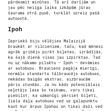
pārdesmit minūtes. Tā arī darījām un
jau pēc neilga laika izkāpām jūras
šauruma otrā pusē, turklāt uzreiz pašā
autoostā.
Ipoh
Iepriekš biju vēlējies Malaizijā
braukāt ar vilcieniem, taču, kad mēnesi
agrāk gribēju pirkt biļetes, izrādījās,
ka šajā dienā visas jau izpirktas. Tad
nu uz nākamo pilsētu – Ipoh – devāmies
ar autobusu. Brauciens pagāja mierīgi,
normāls standarta tālbraucējs autobuss,
nekādas baigās ekstras, aizbraucām
pāris stundās. Ja nu kāds potenciālais
ceļotājs lasa šo teikumu, varu tikai
piebilst, ka uzmanīgi pērciet biļeti,
liela daļa autobusu ved uz galapunktu
kaut kur ārpus Ipohas un tikai daži ved