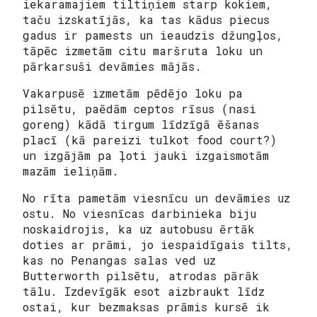
iekaramajiem tiltiņiem starp kokiem,
taču izskatījās, ka tas kādus piecus
gadus ir pamests un ieaudzis džungļos,
tāpēc izmetām citu maršruta loku un
pārkarsuši devāmies mājās.
Vakarpusē izmetām pēdējo loku pa
pilsētu, paēdām ceptos rīsus (nasi
goreng) kādā tirgum līdzīgā ēšanas
placī (kā pareizi tulkot food court?)
un izgājām pa ļoti jauki izgaismotām
mazām ieliņām.
No rīta pametām viesnīcu un devāmies uz
ostu. No viesnīcas darbinieka biju
noskaidrojis, ka uz autobusu ērtāk
doties ar prāmi, jo iespaidīgais tilts,
kas no Penangas salas ved uz
Butterworth pilsētu, atrodas pārāk
tālu. Izdevīgāk esot aizbraukt līdz
ostai, kur bezmaksas prāmis kursē ik