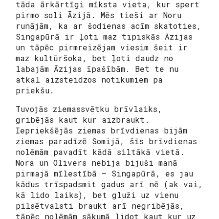
tāda ārkārtīgi mīksta vieta, kur spert
pirmo soli Āzijā. Mēs tieši ar Noru
runājām, ka ar šodienas acīm skatoties,
Singapūrā ir ļoti maz tipiskās Āzijas
un tāpēc pirmreizējam viesim šeit ir
maz kultūršoka, bet ļoti daudz no
labajām Āzijas īpašībām. Bet te nu
atkal aizsteidzos notikumiem pa
priekšu.
Tuvojās ziemassvētku brīvlaiks,
gribējās kaut kur aizbraukt.
Iepriekšējās ziemas brīvdienas bijām
ziemas paradīzē Somijā, šīs brīvdienas
nolēmām pavadīt kādā siltākā vietā.
Nora un Olivers nebija bijuši manā
pirmajā mīlestībā — Singapūrā, es jau
kādus trīspadsmit gadus arī nē (ak vai,
kā lido laiks), bet gluži uz vienu
pilsētvalsti braukt arī negribējās,
tāpēc nolēmām sākumā lidot kaut kur uz