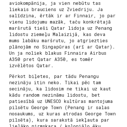
aviokompānija, ja vien nebūtu tas
liekais brauciens uz Zviedriju. Ja
salīdzina, ērtāk ir ar Finnair, jo par
vienu lidojumu mazāk, taču konkrētajā
maršrutā tieši Qatar lidoja uz Penang
lidostu ziemeļu Malaizijā, kas deva
mums labāku maršrutu, jo atgriezties
plānojām no Singapūras (arī ar Qatar).
Un ja noliek blakus Finnaira Airbus
A350 pret Qatar A350, es tomēr
izvēlētos Qatar.
Pērkot biļetes, par tādu Penangu
nezināju itin neko. Tikai pēc tam
secināju, ka lidosim ne tikai uz kaut
kādu random nezināmu lidostu, bet
patiesībā uz UNESCO kultūras mantojuma
pilsētu George Town (Penang ir salas
nosaukums, uz kuras atrodas George Town
pilsēta), kura sarakstā iekļauta par
lielāko pirmskara / koloniālo ēku