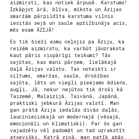
aizmirsti, kas notiek ārpusē. Karstums!
Izkāpjot ārā, blīva, mīksta un Āzijas
smaržām pārpildīta karstuma vilnis
iesitās sejā un saule apžilbināja acis,
mēs esam ĀZIJĀ!
Es tik bieži esmu ceļojis pa Āziju, ka
reizēm aizmirstu, ka varbūt jāuzraksta
kaut pāris vispārīgi teikumi? Tās
sajūtas, kas mani pārņem, lielākajā
daļā Āzijas valstu. Tas noteikti ir
siltums, smaržas, saule, drošības
sajūta, lēts un viegli pieejams ēdiens,
augļi. Jā, nekur nejūtos tik droši kā
Taizemē, Malaizijā, Taivānā, Japānā,
praktiski jebkurā Āzijas valstī. Man
gan prātā Āzija iedalās divās daļās,
laucinieciskajā un modernajā (vēsajā,
emocionāli un klimatiski). Par šo gan
vajadzētu vēl padomāt un tad uzrakstīt
atsevišķi. Katrā ziņā, man patīk abās.