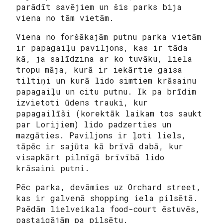
parādīt savējiem un šis parks bija
viena no tām vietām.
Viena no foršākajām putnu parka vietām
ir papagaiļu paviljons, kas ir tāda
kā, ja salīdzina ar ko tuvāku, liela
tropu māja, kurā ir iekārtie gaisa
tiltiņi un kurā lido simtiem krāsainu
papagaiļu un citu putnu. Ik pa brīdim
izvietoti ūdens trauki, kur
papagailīši (korektāk laikam tos saukt
par Lorijiem) lido padzerties un
mazgāties. Paviljons ir ļoti liels,
tāpēc ir sajūta kā brīvā dabā, kur
visapkārt pilnīgā brīvībā lido
krāsaini putni.
Pēc parka, devāmies uz Orchard street,
kas ir galvenā shopping iela pilsētā.
Paēdām lielveikala food-court ēstuvēs,
pastaigājām pa pilsētu.