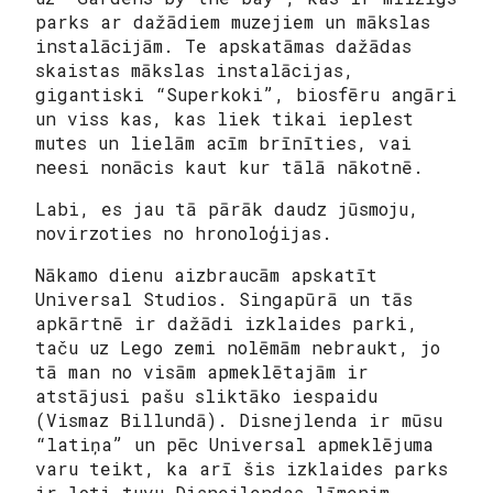
parks ar dažādiem muzejiem un mākslas
instalācijām. Te apskatāmas dažādas
skaistas mākslas instalācijas,
gigantiski “Superkoki”, biosfēru angāri
un viss kas, kas liek tikai ieplest
mutes un lielām acīm brīnīties, vai
neesi nonācis kaut kur tālā nākotnē.
Labi, es jau tā pārāk daudz jūsmoju,
novirzoties no hronoloģijas.
Nākamo dienu aizbraucām apskatīt
Universal Studios. Singapūrā un tās
apkārtnē ir dažādi izklaides parki,
taču uz Lego zemi nolēmām nebraukt, jo
tā man no visām apmeklētajām ir
atstājusi pašu sliktāko iespaidu
(Vismaz Billundā). Disnejlenda ir mūsu
“latiņa” un pēc Universal apmeklējuma
varu teikt, ka arī šis izklaides parks
ir ļoti tuvu Disnejlendas līmenim