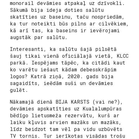
monorail devāmies atpakaļ uz dzīvokli.
Sākumā bija ideja doties salūtu
skatīties uz baseinu, taču nospriedām,
ka tur noteikti būs pilns ar cilvēkiem,
kā arī tas, ka baseins ir ievērojami
augstāk par salūtu.
Interesanti, ka salūtu šajā pilsētā
šauj tikai vienā oficiālajā vietā, KLCC
parkā. Iespējams tāpēc, ka citādi kaut
ko varētu iešaut kādam debesskrāpim
logos? Katrā ziņā, 2020. gads bija
sagaidīts, ieēdām suši un devāmies
gulēt.
Nākamajā dienā BIJA KARSTS (vai ne?),
devāmies apskatīties uz Kualalumpūras
bēdīgo lietusmeža rezervātu, kurš ar
laiku kļuvis arvien mazāks un mazāks,
līdz beidzot tam vēl pa vidu uzbūvēts
TV tornis. Tur ierīkotas visādas trošu