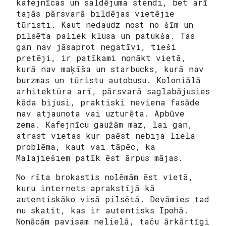
kafejnīcas un saldējuma stendi, bet arī
tajās pārsvarā bildējas vietējie
tūristi. Kaut nedaudz nost no šīm un
pilsēta paliek klusa un patukša. Tas
gan nav jāsaprot negatīvi, tieši
pretēji, ir patīkami nonākt vietā,
kurā nav maķīša un starbucks, kurā nav
burzmas un tūristu autobusu. Koloniālā
arhitektūra arī, pārsvarā saglabājusies
kāda bijusi, praktiski neviena fasāde
nav atjaunota vai uzturēta. Apbūve
zema. Kafejnīcu gaužām maz, lai gan,
atrast vietas kur paēst nebija liela
problēma, kaut vai tāpēc, ka
Malajiešiem patīk ēst ārpus mājas.
No rīta brokastis nolēmām ēst vietā,
kuru internets aprakstījā kā
autentiskāko visā pilsētā. Devāmies tad
nu skatīt, kas ir autentisks Ipohā.
Nonācām pavisam nelielā, taču ārkārtīgi