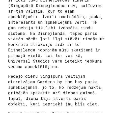
(Singapūrā Disnejlendas nav, salīdzinu
ar tām valstīm, kur to esam
apmeklējuši). Izcili nostrādāts, jauks,
interesants un apmeklējuma vērts. Te
gan nebija tik labi izdomāta rindu
sistēma, kā Disnejlendā, tāpēc pāris
vietās nācās ļoti ilgi stāvēt rindās uz
konkrētu atrakciju līdz ar to
Disnejlenda joprojām mūsu skatījumā ir
pirmajā vietā. Lai tur vai kā,
Universal Studios varu ieteikt jebkura
vecuma apmeklētājiem.
Pēdējo dienu Singapūrā veltījām
otrreizējam Gardens by the bay parka
apmeklējumam, jo to, ko redzējām naktī,
gribējās apskatīt arī dienas gaismā.
Tāpat, dienā bija atvērti pāris
objekti, kuri iepriekš jau bija ciet.