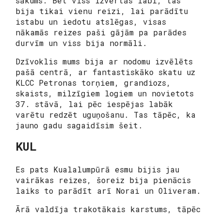
sākums. Bet viss izvērtās labi, tas
bija tikai vienu reizi, lai parādītu
istabu un iedotu atslēgas, visas
nākamās reizes paši gājām pa parādes
durvīm un viss bija normāli.
Dzīvoklis mums bija ar nodomu izvēlēts
pašā centrā, ar fantastiskāko skatu uz
KLCC Petronas torņiem, grandiozs,
skaists, milzīgiem logiem un novietots
37. stāvā, lai pēc iespējas labāk
varētu redzēt uguņošanu. Tas tāpēc, ka
jauno gadu sagaidīsim šeit.
KUL
Es pats Kualalumpūrā esmu bijis jau
vairākas reizes, šoreiz bija pienācis
laiks to parādīt arī Norai un Oliveram.
Ārā valdīja trakotākais karstums, tāpēc