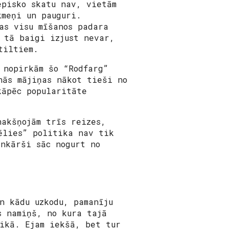
episko skatu nav, vietām
kmeņi un pauguri.
as visu mīšanos padara
 tā baigi izjust nevar,
tiltiem.
 nopirkām šo “Rodfarg”
nās mājiņas nākot tieši no
kāpēc popularitāte
nakšņojām trīs reizes,
ēlies” politika nav tik
nkārši sāc nogurt no
n kādu uzkodu, pamanīju
s namiņš, no kura tajā
ikā. Ejam iekšā, bet tur