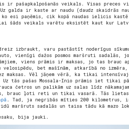
is ir pašapkalpošanās veikals. Visas preces v
 Uz galda ir kaste ar naudu (daudz skaidrās na
 ko esi paņēmis, cik kopā naudas ielicis kastē
lai šāds veikals varētu eksistēt kaut kur Latv
dreiz izbraukt, varu pastāstīt noderīgus sīkum
auto, vienīgi dažos posmos maršruti sadalās, j
āmjiem, viens prāmis ir maksas, jo tas brauc a
u velosipēdu, bet mašīnām, atkarībā no izmēra,
ez maksas. Vēl jāņem vērā, ka tikai intensīvaj
. Uz tās pašas Mossala-Inio prāmis iet tikai p
rauca četros un palikām uz salas līdz nākamaja
s, brauc ļoti reti un tikai vasarā. Tās lietas
apā
. Tad, ja negribās mīties 200 kilometrus, i
vidū maršruts sadalās un taisa tādu kā mazo lo
esaku, bija jauki.