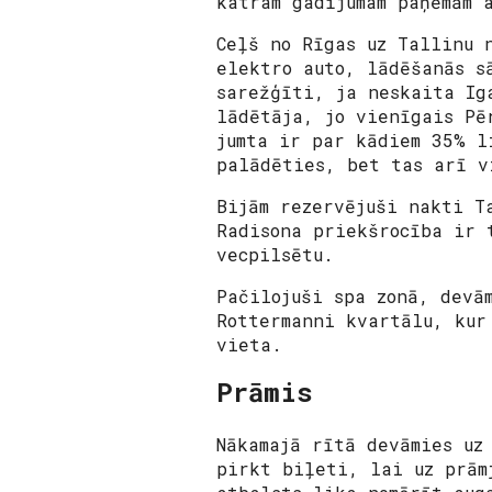
katram gadījumam paņēmām 
Ceļš no Rīgas uz Tallinu 
elektro auto, lādēšanās s
sarežģīti, ja neskaita Ig
lādētāja, jo vienīgais Pē
jumta ir par kādiem 35% l
palādēties, bet tas arī v
Bijām rezervējuši nakti T
Radisona priekšrocība ir 
vecpilsētu.
Pačilojuši spa zonā, devā
Rottermanni kvartālu, kur
vieta.
Prāmis
Nākamajā rītā devāmies uz
pirkt biļeti, lai uz prām