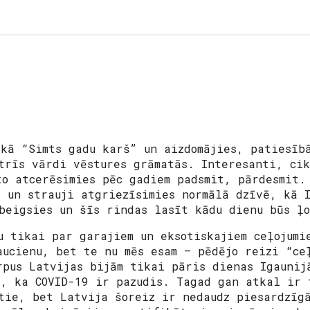
s
 kā “Simts gadu karš” un aizdomājies, patiesīb
trīs vārdi vēstures grāmatās. Interesanti, cik
to atcerēsimies pēc gadiem padsmit, pārdesmit.
s un strauji atgriezīsimies normālā dzīvē, kā 
beigsies un šīs rindas lasīt kādu dienu būs ļ
u tikai par garajiem un eksotiskajiem ceļojumi
aucienu, bet te nu mēs esam – pēdējo reizi “ce
rpus Latvijas bijām tikai pāris dienas Igaunij
s, ka COVID-19 ir pazudis. Tagad gan atkal ir 
tie, bet Latvija šoreiz ir nedaudz piesardzīgā