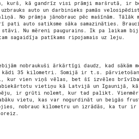
m, kurš, kā gandrīz visi prāmji maršrutā, ir b
 uzbrauks auto un darbinieks pamās velosipēdis
aliņā. No prāmja jānobrauc pēc mašīnām. Tālāk 
rī pati auto satiksme sāka samazināties. Brauc
 stāvi. Nu mēreni paugurains. Ik pa laikam bij
tam sagaidīja patīkams ripojamais uz leju.
ebijām nobraukuši ārkārtīgi daudz, kad sākām m
 kādi 35 kilometri. Somijā ir t.s. pārvietošan
i, kur vien viņš vēlas, bet šī izvēles brīvība
abiekārtotu vietiņu kā Latvijā un Igaunijā, kā
pēju, ir grūti nolemt, kur tad palikt. Vienmē
abāku vietu, kas var nogurdināt un beigās frus
ojies, nobrauc kilometru un izrādās, ka tur ir
šoreiz.