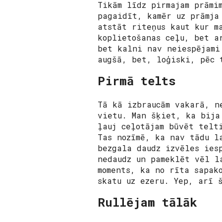
Tikām līdz pirmajam prāmi
pagaidīt, kamēr uz prāmja
atstāt riteņus kaut kur m
koplietošanas ceļu, bet a
bet kalni nav neiespējami
augšā, bet, loģiski, pēc 
Pirmā telts
Tā kā izbraucām vakarā, n
vietu. Man šķiet, ka bija
ļauj ceļotājam būvēt telt
Tas nozīmē, ka nav tādu l
bezgala daudz izvēles ies
nedaudz un pameklēt vēl l
moments, ka no rīta sapak
skatu uz ezeru. Yep, arī 
Rullējam tālāk