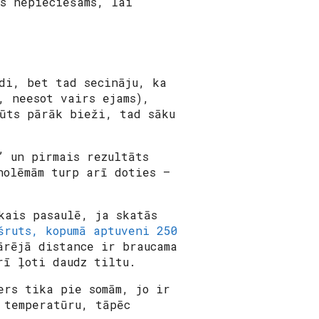
s nepieciešams, lai
di, bet tad secināju, ka
, neesot vairs ejams),
ūts pārāk bieži, tad sāku
” un pirmais rezultāts
nolēmām turp arī doties –
kais pasaulē, ja skatās
šruts, kopumā aptuveni 250
ārējā distance ir braucama
rī ļoti daudz tiltu.
ers tika pie somām, jo ir
 temperatūru, tāpēc