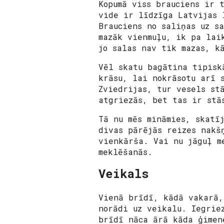
Kopumā viss brauciens ir 
vide ir līdzīga Latvijas 
Brauciens no saliņas uz s
mazāk vienmuļu, ik pa lai
jo salas nav tik mazas, k
Vēl skatu bagātina tipisk
krāsu, lai nokrāsotu arī 
Zviedrijas, tur vesels st
atgriezās, bet tas ir stā
Tā nu mēs mināmies, skatī
divas pārējās reizes nakš
vienkārša. Vai nu jāguļ m
meklēšanās.
Veikals
Vienā brīdī, kādā vakarā,
norādi uz veikalu. Iegrie
brīdī nāca ārā kāda ģimen