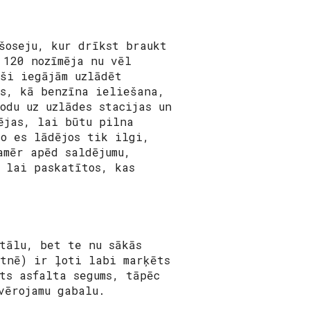
šoseju, kur drīkst braukt
 120 nozīmēja nu vēl
ši iegājām uzlādēt
as, kā benzīna ieliešana,
odu uz uzlādes stacijas un
ējas, lai būtu pilna
o es lādējos tik ilgi,
amēr apēd saldējumu,
 lai paskatītos, kas
tālu, bet te nu sākās
rtnē) ir ļoti labi marķēts
ts asfalta segums, tāpēc
vērojamu gabalu.