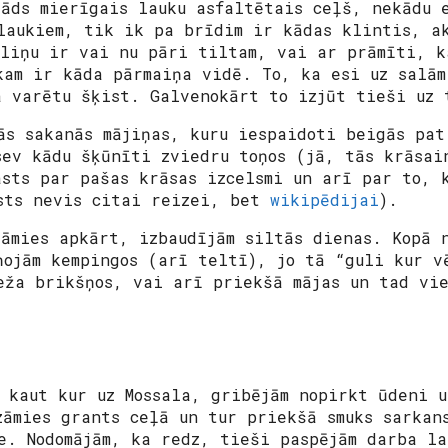
tāds mierīgais lauku asfaltētais ceļš, nekādu 
laukiem, tik ik pa brīdim ir kādas klintis, a
aliņu ir vai nu pāri tiltam, vai ar prāmīti, k
kam ir kāda pārmaiņa vidē. To, ka esi uz salām
ā varētu šķist. Galvenokārt to izjūt tieši uz 
ās sakanās mājiņas, kuru iespaidoti beigās pat
sev kādu šķūnīti zviedru toņos (jā, tās krāsai
āsts par pašas krāsas izcelsmi un arī par to, 
sts nevis citai reizei, bet
wikipēdijai
).
jāmies apkārt, izbaudījām siltās dienas. Kopā 
ņojām kempingos (arī teltī), jo tā “guli kur v
eža brikšņos, vai arī priekšā mājas un tad vie
 kaut kur uz Mossala, gribējām nopirkt ūdeni u
zāmies grants ceļā un tur priekšā smuks sarkan
e. Nodomājām, ka redz, tieši paspējām darba la