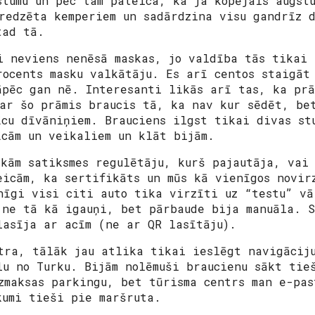
stumu un pēc tam pateica, ka ja kopējais augst
redzēta kemperiem un sadārdzina visu gandrīz d
tad tā.
i neviens nenēsā maskas, jo valdība tās tikai 
rocents masku valkātāju. Es arī centos staigāt
āpēc gan nē. Interesanti likās arī tas, ka prā
 ar šo prāmis braucis tā, ka nav kur sēdēt, be
īcu dīvāniņiem. Brauciens ilgst tikai divas st
īcām un veikaliem un klāt bijām.
ikām satiksmes regulētāju, kurš pajautāja, vai 
eicām, ka sertifikāts un mūs kā vienīgos novir
nīgi visi citi auto tika virzīti uz “testu” vā
 ne tā kā igauņi, bet pārbaude bija manuāla. S
lasīja ar acīm (ne ar QR lasītāju).
tra, tālāk jau atlika tikai ieslēgt navigāciju
lu no Turku. Bijām nolēmuši braucienu sākt tie
zmaksas parkingu, bet tūrisma centrs man e-pas
kumi tieši pie maršruta.