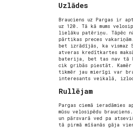
Uzlādes
Brauciens uz Pargas ir ap
uz 120. Tā kā mums velosi
lielāku patēriņu. Tāpēc n
pārtikas preces vakariņām
bet izrādījās, ka vismaz 
atveras kredītkartes maks
baterija, bet tas nav tā 
cik gribās piestāt. Kamēr
tikmēr jau mierīgi var br
interesants veikalā, izlo
Rullējam
Pargas ciemā ieradāmies a
mūsu velosipēdu brauciens
un pārsvarā ved pa atsevi
tā pirmā mīšanās gāja vie