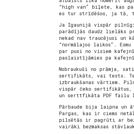
atbalsts lika nomērīt aug
“high van” biļete, kas pa
es tur strīdēšos, ja tā, 
Ja Igaunijā vispār pilnīg
parādījās daudz lielāks p
nekad nav traucējusi un k
“normālajos laikos”. Esmu
par pusi no visiem kafejn
paslaistījāmies pa kafejn
Nobraukuši no prāmja, sat
sertifikāts, vai tests. T
izbraukšanas vārtiem. Pil
vispār čeko sertifikātus,
un serttfikāta PDF failu 
Pārbaude bija laipna un ā
Pargas, kas ir ciems netā
pilsētās ir pagrūti ar be
vairāki bezmaksas stāvlau