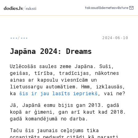
/
dodies.lv
takas
uzlāde
meteo
vēsture
raksti
◂◂◂
/
◂◂◂
2024-06-10
Japāna 2024: Dreams
Uzlēcošās saules zeme Japāna. Suši,
geišas, tīrība, tradīcijas, nākotnes
ainas ar kapsulu viesnīcām un
lietussargu automātiem.
Hmm, izklausās,
ka
šis ir jau lasīts iepriekš
, vai ne?
Jā, Japānā esmu bijis gan 2013. gadā
kopā ar ģimeni, gan arī kaut kad 2018.
gadā komandējumā no darba.
Taču šis jaunais ceļojums tika
organizēts nedaudz citādi kā parasti,