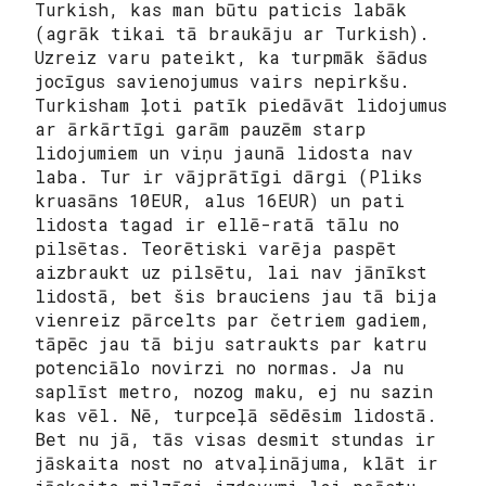
Turkish, kas man būtu paticis labāk
(agrāk tikai tā braukāju ar Turkish).
Uzreiz varu pateikt, ka turpmāk šādus
jocīgus savienojumus vairs nepirkšu.
Turkisham ļoti patīk piedāvāt lidojumus
ar ārkārtīgi garām pauzēm starp
lidojumiem un viņu jaunā lidosta nav
laba. Tur ir vājprātīgi dārgi (Pliks
kruasāns 10EUR, alus 16EUR) un pati
lidosta tagad ir ellē-ratā tālu no
pilsētas. Teorētiski varēja paspēt
aizbraukt uz pilsētu, lai nav jānīkst
lidostā, bet šis brauciens jau tā bija
vienreiz pārcelts par četriem gadiem,
tāpēc jau tā biju satraukts par katru
potenciālo novirzi no normas. Ja nu
saplīst metro, nozog maku,
ej nu sazin
kas vēl
. Nē, turpceļā sēdēsim lidostā.
Bet nu jā, tās visas desmit stundas ir
jāskaita nost no atvaļinājuma, klāt ir