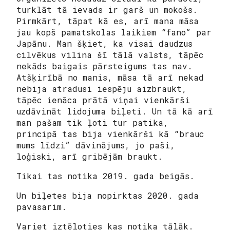
turklāt tā ievads ir garš un mokošs.
Pirmkārt, tāpat kā es, arī mana māsa
jau kopš pamatskolas laikiem “fano” par
Japānu. Man šķiet, ka visai daudzus
cilvēkus vilina šī tālā valsts, tāpēc
nekāds baigais pārsteigums tas nav.
Atšķirībā no manis, māsa tā arī nekad
nebija atradusi iespēju aizbraukt,
tāpēc ienāca prātā viņai vienkārši
uzdāvināt lidojuma biļeti. Un tā kā arī
man pašam tik ļoti tur patika,
principā tas bija vienkārši kā “brauc
mums līdzi” dāvinājums, jo paši,
loģiski, arī gribējām braukt.
Tikai tas notika 2019. gada beigās.
Un biļetes bija nopirktas 2020. gada
pavasarim.
Variet iztēloties kas notika tālāk.