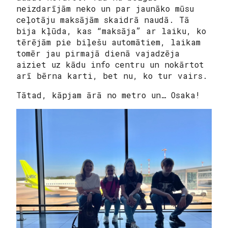
neizdarījām neko un par jaunāko mūsu
ceļotāju maksājām skaidrā naudā. Tā
bija kļūda, kas “maksāja” ar laiku, ko
tērējām pie biļešu automātiem, laikam
tomēr jau pirmajā dienā vajadzēja
aiziet uz kādu info centru un nokārtot
arī bērna karti, bet nu, ko tur vairs.
Tātad, kāpjam ārā no metro un… Osaka!