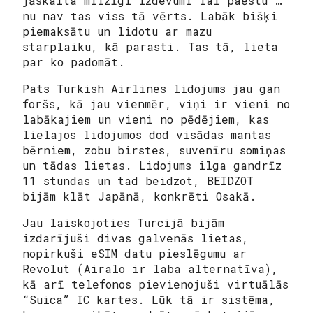
jāskaita milzīgi izdevumi lai paēstu …
nu nav tas viss tā vērts. Labāk bišķi
piemaksātu un lidotu ar mazu
starplaiku, kā parasti. Tas tā, lieta
par ko padomāt.
Pats Turkish Airlines lidojums jau gan
foršs, kā jau vienmēr, viņi ir vieni no
labākajiem un vieni no pēdējiem, kas
lielajos lidojumos dod visādas mantas
bērniem, zobu birstes, suvenīru somiņas
un tādas lietas. Lidojums ilga gandrīz
11 stundas un tad beidzot, BEIDZOT
bijām klāt Japānā, konkrēti Osakā.
Jau laiskojoties Turcijā bijām
izdarījuši divas galvenās lietas,
nopirkuši eSIM datu pieslēgumu ar
Revolut (Airalo ir laba alternatīva),
kā arī telefonos pievienojuši virtuālās
“Suica” IC kartes. Lūk tā ir sistēma,