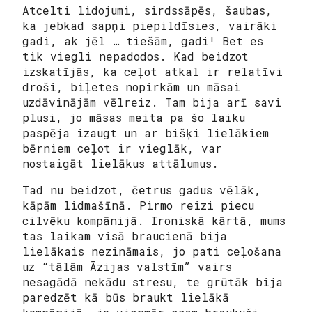
Atcelti lidojumi, sirdssāpēs, šaubas,
ka jebkad sapņi piepildīsies, vairāki
gadi, ak jēl … tiešām, gadi! Bet es
tik viegli nepadodos. Kad beidzot
izskatījās, ka ceļot atkal ir relatīvi
droši, biļetes nopirkām un māsai
uzdāvinājām vēlreiz. Tam bija arī savi
plusi, jo māsas meita pa šo laiku
paspēja izaugt un ar bišķi lielākiem
bērniem ceļot ir vieglāk, var
nostaigāt lielākus attālumus.
Tad nu beidzot, četrus gadus vēlāk,
kāpām lidmašīnā. Pirmo reizi piecu
cilvēku kompānijā. Ironiskā kārtā, mums
tas laikam visā braucienā bija
lielākais nezināmais, jo pati ceļošana
uz “tālām Āzijas valstīm” vairs
nesagādā nekādu stresu, te grūtāk bija
paredzēt kā būs braukt lielākā