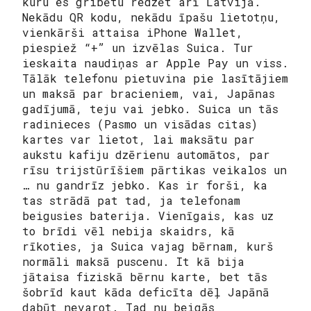
kuru es gribētu redzēt arī Latvijā.
Nekādu QR kodu, nekādu īpašu lietotņu,
vienkārši attaisa iPhone Wallet,
piespiež “+” un izvēlas Suica. Tur
ieskaita naudiņas ar Apple Pay un viss.
Tālāk telefonu pietuvina pie lasītājiem
un maksā par bracieniem, vai, Japānas
gadījumā, teju vai jebko. Suica un tās
radinieces (Pasmo un visādas citas)
kartes var lietot, lai maksātu par
aukstu kafiju dzērienu automātos, par
rīsu trijstūrīšiem pārtikas veikalos un
… nu gandrīz jebko. Kas ir forši, ka
tas strādā pat tad, ja telefonam
beigusies baterija. Vienīgais, kas uz
to brīdi vēl nebija skaidrs, kā
rīkoties, ja Suica vajag bērnam, kurš
normāli maksā puscenu. It kā bija
jātaisa fiziskā bērnu karte, bet tās
šobrīd kaut kāda deficīta dēļ Japānā
dabūt nevarot. Tad nu beigās