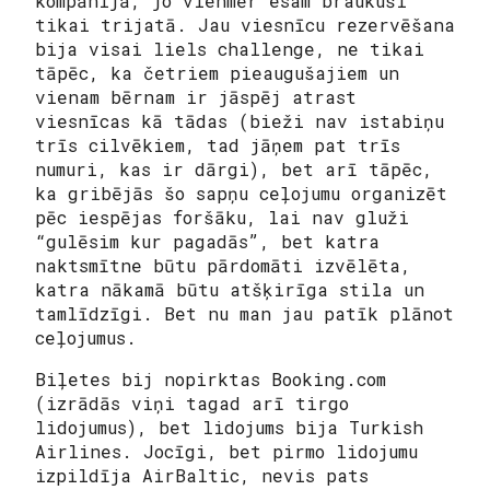
kompānijā, jo vienmēr esam braukuši
tikai trijatā. Jau viesnīcu rezervēšana
bija visai liels challenge, ne tikai
tāpēc, ka četriem pieaugušajiem un
vienam bērnam ir jāspēj atrast
viesnīcas kā tādas (bieži nav istabiņu
trīs cilvēkiem, tad jāņem pat trīs
numuri, kas ir dārgi), bet arī tāpēc,
ka gribējās šo sapņu ceļojumu organizēt
pēc iespējas foršāku, lai nav gluži
“gulēsim kur pagadās”, bet katra
naktsmītne būtu pārdomāti izvēlēta,
katra nākamā būtu atšķirīga stila un
tamlīdzīgi. Bet nu man jau patīk plānot
ceļojumus.
Biļetes bij nopirktas Booking.com
(izrādās viņi tagad arī tirgo
lidojumus), bet lidojums bija Turkish
Airlines. Jocīgi, bet pirmo lidojumu
izpildīja AirBaltic, nevis pats