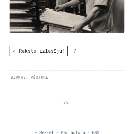
✓ Rakstu izlasīju!
· 7
BIRKAS:
VĒSTURE
⌕ Meklēt
⌁
Par autoru
⌁
RSS