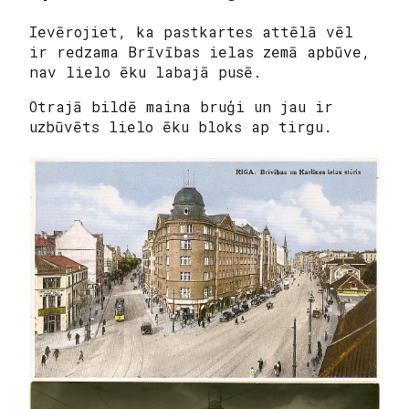
Ievērojiet, ka pastkartes attēlā vēl
ir redzama Brīvības ielas zemā apbūve,
nav lielo ēku labajā pusē.
Otrajā bildē maina bruģi un jau ir
uzbūvēts lielo ēku bloks ap tirgu.