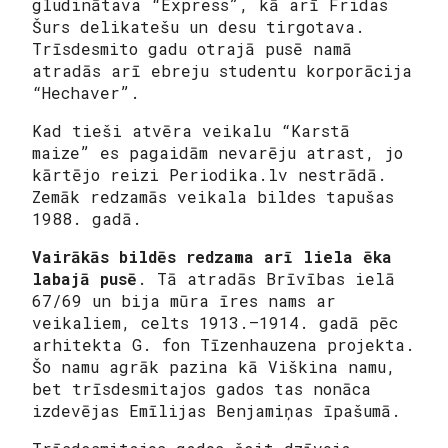
gludinātava “Express”, kā arī Fridas
Šurs delikatešu un desu tirgotava.
Trīsdesmito gadu otrajā pusē namā
atradās arī ebreju studentu korporācija
“Hechaver”.
Kad tieši atvēra veikalu “Karstā
maize” es pagaidām nevarēju atrast, jo
kārtējo reizi Periodika.lv nestrādā.
Zemāk redzamās veikala bildes tapušas
1988. gadā.
Vairākās bildēs redzama arī liela ēka
labajā pusē
. Tā atradās Brīvības ielā
67/69 un bija mūra īres nams ar
veikaliem, celts 1913.–1914. gadā pēc
arhitekta G. fon Tīzenhauzena projekta.
Šo namu agrāk pazina kā Viškina namu,
bet trīsdesmitajos gados tas nonāca
izdevējas Emīlijas Benjamiņas īpašumā.