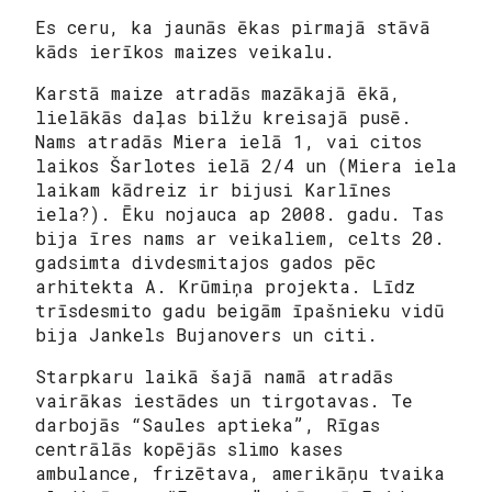
Es ceru, ka jaunās ēkas pirmajā stāvā
kāds ierīkos maizes veikalu.
Karstā maize atradās mazākajā ēkā,
lielākās daļas bilžu kreisajā pusē.
Nams atradās Miera ielā 1, vai citos
laikos Šarlotes ielā 2/4 un (Miera iela
laikam kādreiz ir bijusi Karlīnes
iela?). Ēku nojauca ap 2008. gadu. Tas
bija īres nams ar veikaliem, celts 20.
gadsimta divdesmitajos gados pēc
arhitekta A. Krūmiņa projekta. Līdz
trīsdesmito gadu beigām īpašnieku vidū
bija Jankels Bujanovers un citi.
Starpkaru laikā šajā namā atradās
vairākas iestādes un tirgotavas. Te
darbojās “Saules aptieka”, Rīgas
centrālās kopējās slimo kases
ambulance, frizētava, amerikāņu tvaika