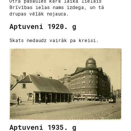
Otrā pasaules kara laikā lielais
Brīvības ielas nams izdega, un tā
drupas vēlāk nojauca.
Aptuveni 1920. g
Skats nedaudz vairāk pa kreisi.
Aptuveni 1935. g