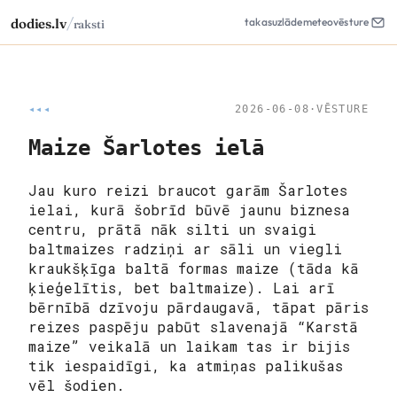
/
dodies.lv
takas
uzlāde
meteo
vēsture
raksti
◂◂◂
2026-06-08
·
VĒSTURE
Maize Šarlotes ielā
Jau kuro reizi braucot garām Šarlotes
ielai, kurā šobrīd būvē jaunu biznesa
centru, prātā nāk silti un svaigi
baltmaizes radziņi ar sāli un viegli
kraukšķīga baltā formas maize (tāda kā
ķieģelītis, bet baltmaize). Lai arī
bērnībā dzīvoju pārdaugavā, tāpat pāris
reizes paspēju pabūt slavenajā “Karstā
maize” veikalā un laikam tas ir bijis
tik iespaidīgi, ka atmiņas palikušas
vēl šodien.