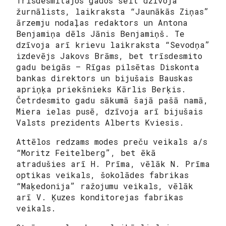
Trīsdesmitajos gados šeit dzīvoja
žurnālists, laikraksta “Jaunākās Ziņas”
ārzemju nodaļas redaktors un Antona
Benjamiņa dēls Jānis Benjamiņš. Te
dzīvoja arī krievu laikraksta “Sevodņa”
izdevējs Jakovs Brāms, bet trīsdesmito
gadu beigās — Rīgas pilsētas Diskonta
bankas direktors un bijušais Bauskas
apriņķa priekšnieks Kārlis Berķis.
Četrdesmito gadu sākumā šajā pašā namā,
Miera ielas pusē, dzīvoja arī bijušais
Valsts prezidents Alberts Kviesis.
Attēlos redzams modes preču veikals a/s
“Moritz Feitelberg”, bet ēkā
atradušies arī H. Prīma, vēlāk N. Prīma
optikas veikals, šokolādes fabrikas
“Maķedonija” ražojumu veikals, vēlāk
arī V. Ķuzes konditorejas fabrikas
veikals.