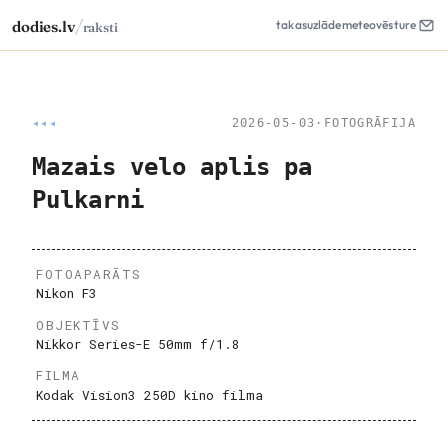
/
dodies.lv
takas
uzlāde
meteo
vēsture
raksti
◂◂◂
2026-05-03
·
FOTOGRĀFIJA
Mazais velo aplis pa
Pulkarni
FOTOAPARĀTS
Nikon F3
OBJEKTĪVS
Nikkor Series-E 50mm f/1.8
FILMA
Kodak Vision3 250D kino filma