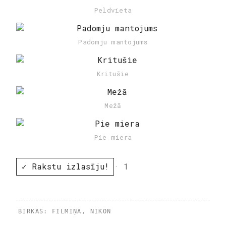
Peldvieta
Padomju mantojums
Kritušie
Mežā
Pie miera
✓ Rakstu izlasīju!
· 1
BIRKAS:
FILMIŅA
,
NIKON