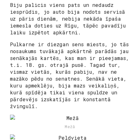
Biju palicis viens pats un nedaudz
iesprūdis, jo auto bija nodots servisā
uz pāris dienām, nebija nekāda īpaša
iemesla doties uz Rīgu, tāpēc pavadīju
laiku izpētot apkārtni.
Pulkarne ir diezgan sens miests, jo tās
nosaukums tuvākajā apkārtnē parādās jau
senākajās kartēs, kas man ir pieejamas,
t.i. 18. gs. otrajā pusē. Tagad tur,
vismaz vietās, kurās pabiju, nav ne
mazāko pēdu no senatnes. Senākā vieta,
kuru apmeklēju, bija mazs veikaliņš,
kurā spīdēja tikai viena spuldze un
pārdevējs izskatījās ir konstantā
žvingulī.
Mežā