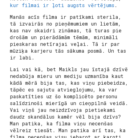
kur filmai ir ļoti augsts vērtējums
.
Manās acīs filma ir patīkami sterila,
tā izvairās no pieņēmumiem un lietām,
kas nav skaidri zināmas, tā turas pie
drošām un pierādāmām tēmām, minimāli
pieskaras netīrajai veļai. Tā ir par
mūziķa karjeru tās sākuma posmā. Un tas
ir labi.
Lai vai kā, bet Maikls jau īstajā dzīvē
nedabūja mieru un mediju uzmanība kaut
kādā mērā bija tas, kas viņu piebeidza,
tāpēc es sajutu atvieglojumu, ka var
paskatīties uz šo komplicēto personu
salīdzinoši mierīgā un cieņpilnā veidā.
Vai viņš jau neizdzīvoja pietiekami
daudz skandālus kamēr vēl bija dzīvs?
Man patika, ka filma viņu necenšas
vēlreiz tiesāt. Man patika arī tas, ka
filma necenšas visu iebarot ar karoti