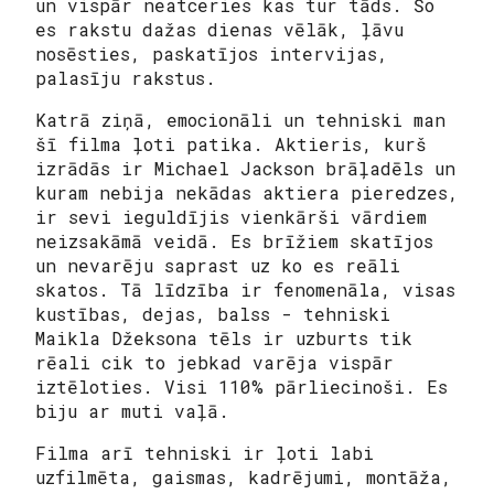
un vispār neatceries kas tur tāds. Šo
es rakstu dažas dienas vēlāk, ļāvu
nosēsties, paskatījos intervijas,
palasīju rakstus.
Katrā ziņā, emocionāli un tehniski man
šī filma ļoti patika. Aktieris, kurš
izrādās ir Michael Jackson brāļadēls un
kuram nebija nekādas aktiera pieredzes,
ir sevi ieguldījis vienkārši vārdiem
neizsakāmā veidā. Es brīžiem skatījos
un nevarēju saprast uz ko es reāli
skatos. Tā līdzība ir fenomenāla, visas
kustības, dejas, balss - tehniski
Maikla Džeksona tēls ir uzburts tik
rēali cik to jebkad varēja vispār
iztēloties. Visi 110% pārliecinoši. Es
biju ar muti vaļā.
Filma arī tehniski ir ļoti labi
uzfilmēta, gaismas, kadrējumi, montāža,