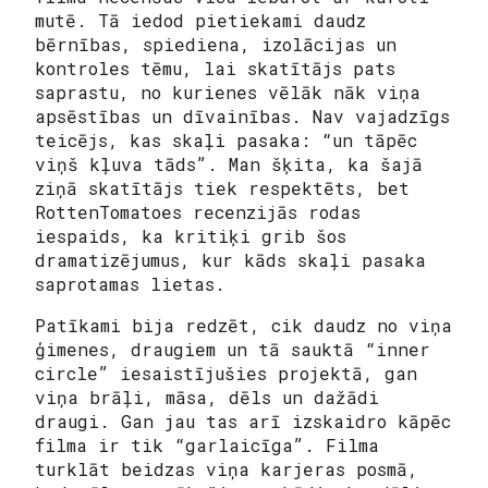
mutē. Tā iedod pietiekami daudz
bērnības, spiediena, izolācijas un
kontroles tēmu, lai skatītājs pats
saprastu, no kurienes vēlāk nāk viņa
apsēstības un dīvainības. Nav vajadzīgs
teicējs, kas skaļi pasaka: “un tāpēc
viņš kļuva tāds”. Man šķita, ka šajā
ziņā skatītājs tiek respektēts, bet
RottenTomatoes recenzijās rodas
iespaids, ka kritiķi grib šos
dramatizējumus, kur kāds skaļi pasaka
saprotamas lietas.
Patīkami bija redzēt, cik daudz no viņa
ģimenes, draugiem un tā sauktā “inner
circle” iesaistījušies projektā, gan
viņa brāļi, māsa, dēls un dažādi
draugi. Gan jau tas arī izskaidro kāpēc
filma ir tik “garlaicīga”. Filma
turklāt beidzas viņa karjeras posmā,