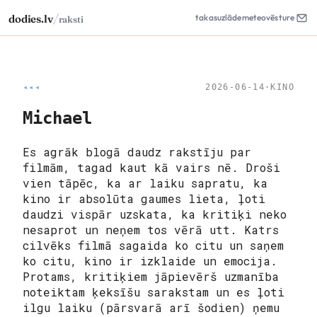
/
dodies.lv
takas
uzlāde
meteo
vēsture
raksti
◂◂◂
2026-06-14
·
KINO
Michael
Es agrāk blogā daudz rakstīju par
filmām, tagad kaut kā vairs nē. Droši
vien tāpēc, ka ar laiku sapratu, ka
kino ir absolūta gaumes lieta, ļoti
daudzi vispār uzskata, ka kritiķi neko
nesaprot un neņem tos vērā utt. Katrs
cilvēks filmā sagaida ko citu un saņem
ko citu, kino ir izklaide un emocija.
Protams, kritiķiem jāpievērš uzmanība
noteiktam ķeksīšu sarakstam un es ļoti
ilgu laiku (pārsvarā arī šodien) ņemu