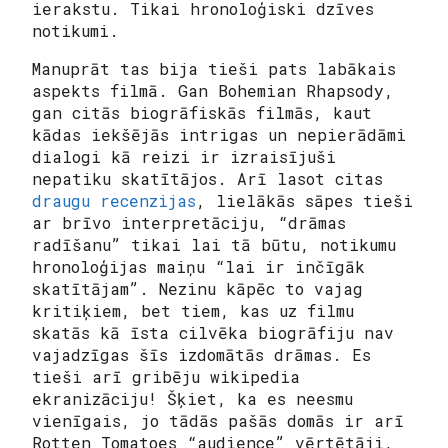
ierakstu. Tikai hronoloģiski dzīves
notikumi.
Manuprāt tas bija tieši pats labākais
aspekts filmā. Gan Bohemian Rhapsody,
gan citās biogrāfiskās filmās, kaut
kādas iekšējās intrigas un nepierādāmi
dialogi kā reizi ir izraisījuši
nepatiku skatītājos. Arī lasot citas
draugu recenzijas
, lielākās sāpes tieši
ar brīvo interpretāciju, “drāmas
radīšanu” tikai lai tā būtu, notikumu
hronoloģijas maiņu “lai ir inčīgāk
skatītājam”. Nezinu kāpēc to vajag
kritiķiem, bet tiem, kas uz filmu
skatās kā īsta cilvēka biogrāfiju nav
vajadzīgas šīs izdomātās drāmas. Es
tieši arī gribēju wikipedia
ekranizāciju! Šķiet, ka es neesmu
vienīgais, jo tādās pašās domās ir arī
Rotten Tomatoes “audience” vērtētāji,