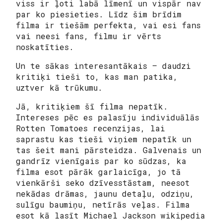
viss ir ļoti labā līmenī un vispār nav
par ko piesieties. Līdz šim brīdim
filma ir tiešām perfekta, vai esi fans
vai neesi fans, filmu ir vērts
noskatīties.
Un te sākas interesantākais – daudzi
kritiķi tieši to, kas man patika,
uztver kā trūkumu.
Jā, kritiķiem šī filma nepatīk.
Intereses pēc es palasīju individuālās
Rotten Tomatoes recenzijas, lai
saprastu kas tieši viņiem nepatīk un
tas šeit mani pārsteidza. Galvenais un
gandrīz vienīgais par ko sūdzas, ka
filma esot pārāk garlaicīga, jo tā
vienkārši seko dzīvesstāstam, neesot
nekādas drāmas, jaunu detaļu, odziņu,
sulīgu baumiņu, netīrās veļas. Filma
esot kā lasīt Michael Jackson wikipedia