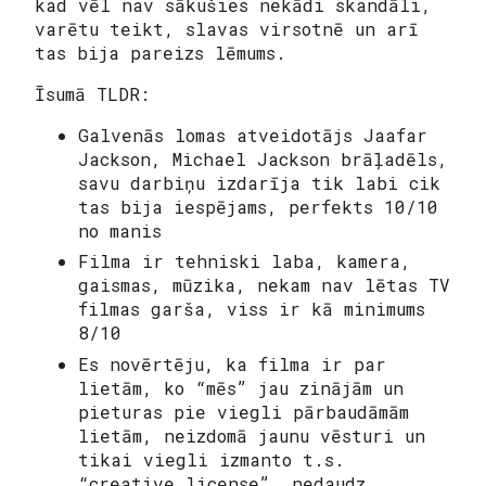
kad vēl nav sākušies nekādi skandāli,
varētu teikt, slavas virsotnē un arī
tas bija pareizs lēmums.
Īsumā TLDR:
Galvenās lomas atveidotājs Jaafar
Jackson, Michael Jackson brāļadēls,
savu darbiņu izdarīja tik labi cik
tas bija iespējams, perfekts 10/10
no manis
Filma ir tehniski laba, kamera,
gaismas, mūzika, nekam nav lētas TV
filmas garša, viss ir kā minimums
8/10
Es novērtēju, ka filma ir par
lietām, ko “mēs” jau zinājām un
pieturas pie viegli pārbaudāmām
lietām, neizdomā jaunu vēsturi un
tikai viegli izmanto t.s.
“creative license”, nedaudz