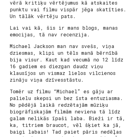
vērā kritiķu vērtējumus kā atskaites
punktu vai filmu vispār jēga skatīties.
Un tālāk vērtēju pats.
Lai vai kā, šis ir mans blogs, manas
emocijas, tā nav recenzija.
Michael Jackson man nav svešs, viņa
dziesmas, klipi un tēls manā bērnībā
bija visur. Kaut kad vecumā no 12 līdz
16 gadiem es diezgan daudz viņu
klausījos un vismaz lielos vilcienos
zināju viņa dzīvesstāstu.
Tomēr uz filmu “Michael” es gāju ar
palielu skepsi un bez īsta entuziasma.
No pēdējā laikā redzētajām mūziķu
biogrāfiskajām filmām neviena tā līdz
galam nelikās īpaši laba. Bieži ir tā,
ka, titriem braucot, vēl šķiet ka jā,
baigi labais! Tad paiet pāris nedēļas