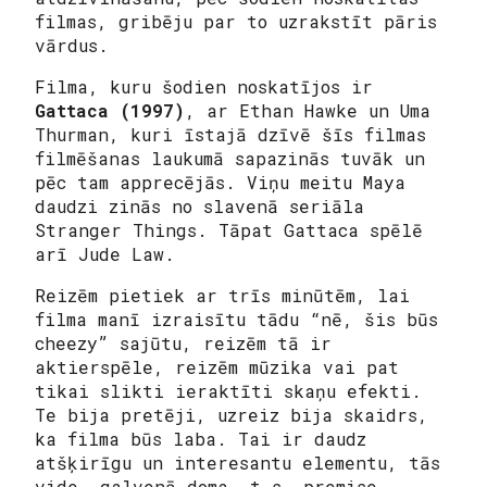
filmas, gribēju par to uzrakstīt pāris
vārdus.
Filma, kuru šodien noskatījos ir
Gattaca (1997)
, ar Ethan Hawke un Uma
Thurman, kuri īstajā dzīvē šīs filmas
filmēšanas laukumā sapazinās tuvāk un
pēc tam apprecējās. Viņu meitu Maya
daudzi zinās no slavenā seriāla
Stranger Things. Tāpat Gattaca spēlē
arī Jude Law.
Reizēm pietiek ar trīs minūtēm, lai
filma manī izraisītu tādu “nē, šis būs
cheezy” sajūtu, reizēm tā ir
aktierspēle, reizēm mūzika vai pat
tikai slikti ieraktīti skaņu efekti.
Te bija pretēji, uzreiz bija skaidrs,
ka filma būs laba. Tai ir daudz
atšķirīgu un interesantu elementu, tās
vide, galvenā doma, t.s. premise.