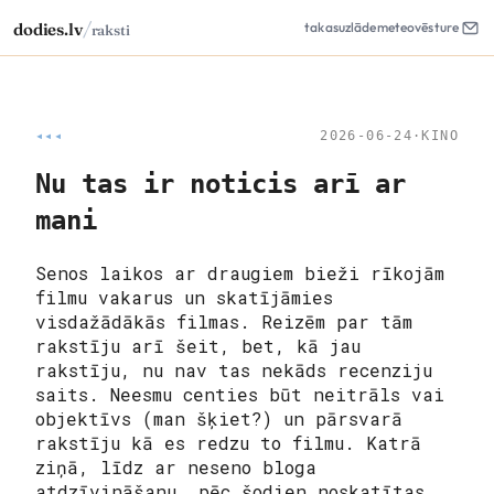
/
dodies.lv
takas
uzlāde
meteo
vēsture
raksti
◂◂◂
2026-06-24
·
KINO
Nu tas ir noticis arī ar
mani
Senos laikos ar draugiem bieži rīkojām
filmu vakarus un skatījāmies
visdažādākās filmas. Reizēm par tām
rakstīju arī šeit, bet, kā jau
rakstīju, nu nav tas nekāds recenziju
saits. Neesmu centies būt neitrāls vai
objektīvs (man šķiet?) un pārsvarā
rakstīju kā es redzu to filmu. Katrā
ziņā, līdz ar neseno bloga
atdzīvināšanu, pēc
šodien
noskatītas