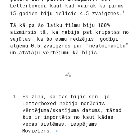
Letterboxedā kaut kad vairāk kā pirms
1
15 gadiem biju ielicis 4.5 zvaigznes.
Tā kā pa šo laiku filmu biju 100%
aizmirsis tā, ka nebija pat kripatas no
sajūtas, ka šo esmu redzējis, godīgi
atņemu 0.5 zvaigznes par “neatminamību”
un atstāju vērtējumu kā bijis.
Es zinu, ka tas bijis sen, jo
Letterboxed nebija norādīts
vērtējuma/skatījuma datums, tātad
šis ir importēts no kaut kādas
vecas sistēmas, iespējams
Movielens.
↩︎