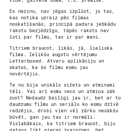
Es nezinu, nav jēgas izplūst, jo tas,
kas notika uzreiz pēc filmas
noskatīšanās, principā padara jebkādu
rakstu bezjēdzīgu, tāpēc raksts nav
īsti par filmu, tas ir par mani.
Titriem braucot, likās, jā, lieliska
filma. Ielikšu augstu vērtējumu
Letterboxed. Atveru aplikāciju un
skatos, ka šo filmu esmu jau
novērtējis.
Te nu bija
unikāls sižets un atminami
tēli
. Vai arī esmu vecs un atmiņa sāk
zust? Nedaudz bailīgi jau ir, bet ar to
daudzumu filmu un seriālu ko esmu dzīvē
redzējis, droši vien vēl zārku nesākšu
būvēt, gan jau tas ir normāli.
Vislabākais, ka titriem braucot, biju
gatavs likt piecas zvaigznes, bet