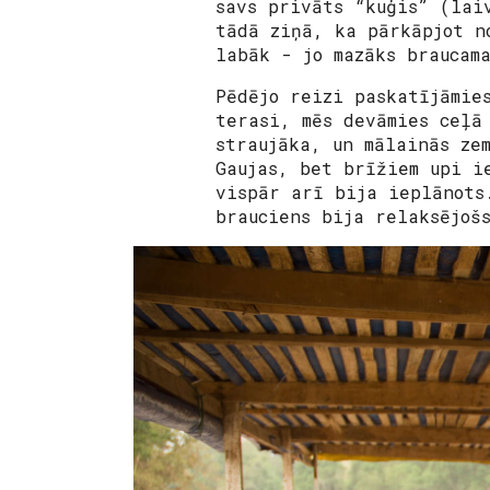
savs privāts “kuģis” (lai
tādā ziņā, ka pārkāpjot n
labāk - jo mazāks braucam
Pēdējo reizi paskatījāmie
terasi, mēs devāmies ceļā
straujāka, un mālainās ze
Gaujas, bet brīžiem upi i
vispār arī bija ieplānots
brauciens bija relaksējoš