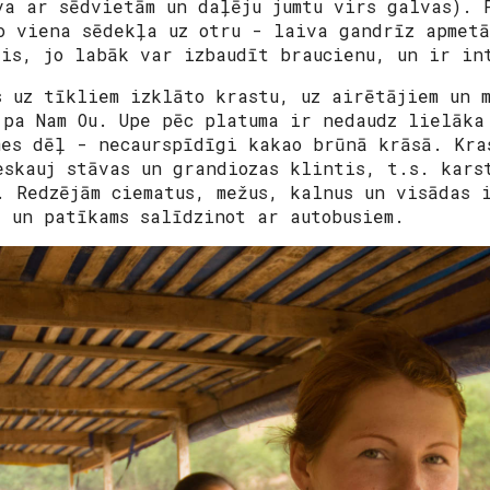
va ar sēdvietām un daļēju jumtu virs galvas). 
o viena sēdekļa uz otru - laiva gandrīz apmet
ais, jo labāk var izbaudīt braucienu, un ir in
s uz tīkliem izklāto krastu, uz airētājiem un 
 pa Nam Ou. Upe pēc platuma ir nedaudz lielāka
mes dēļ - necaurspīdīgi kakao brūnā krāsā. Kra
eskauj stāvas un grandiozas klintis, t.s. kars
. Redzējām ciematus, mežus, kalnus un visādas 
s un patīkams salīdzinot ar autobusiem.