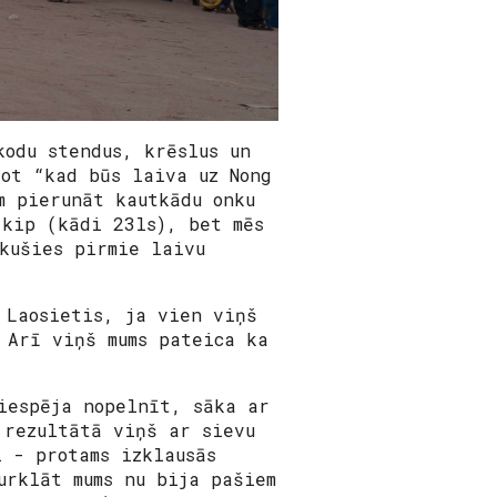
kodu stendus, krēslus un
jot “kad būs laiva uz Nong
m pierunāt kautkādu onku
 kip (kādi 23ls), bet mēs
ākušies pirmie laivu
.
 Laosietis, ja vien viņš
 Arī viņš mums pateica ka
iespēja nopelnīt, sāka ar
 rezultātā viņš ar sievu
 - protams izklausās
urklāt mums nu bija pašiem