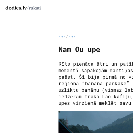
dodies.lv
/
raksti
◂◂◂
/
◂◂◂
Nam Ou upe
Rīts pienāca ātri un patī
momentā sapakojām mantiņa
paēst. Šī bija pirmā no v
reģionā “banana pankake” 
uzliktu banānu (vismaz la
iedzērām trako Lao kafiju
upes virzienā meklēt savu