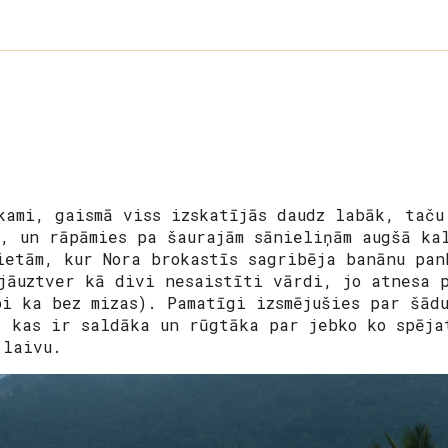
kami, gaismā viss izskatījās daudz labāk, taču
s, un rāpāmies pa šaurajām sānieliņām augšā ka
ietām, kur Nora brokastīs sagribēja banānu pan
jāuztver kā divi nesaistīti vārdi, jo atnesa 
bi ka bez mizas). Pamatīgi izsmējušies par šād
, kas ir saldāka un rūgtāka par jebko ko spēja
 laivu.