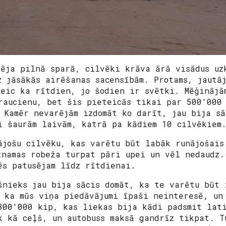
tēja pilnā sparā, cilvēki krāva ārā visādus uz
z jāsākās airēšanas sacensībām. Protams, jautā
teic ka rītdien, jo šodien ir svētki. Mēģinājā
raucienu, bet šis pieteicās tikai par 500'000
. Kamēr nevarējām izdomāt ko darīt, jau bija s
i šaurām laivām, katrā pa kādiem 10 cilvēkiem
ājošu cilvēku, kas varētu būt labāk runājošais
tnamas robeža turpat pāri upei un vēl nedaudz.
ēs patusējam līdz rītdienai.
šnieks jau bija sācis domāt, ka te varētu būt 
s ka mūs viņa piedāvājumi īpaši neinteresē, un
300'000 kip, kas liekas bija kādi padsmit lati
k kā ceļš, un autobuss maksā gandrīz tikpat. T