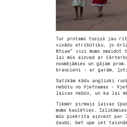
Tur protams tusiņš jau ri
visādu atribūtiku, jo drī
Khiaw” visi mums smaidot 
lai mūs aizved ar čārterb
nosmējāmies un gājām prom
braucieni - ar garām, ļot
Satikām kādu angliski run
nebūtu no Vjetnamas - Vje
laivas nebūs, un ka lai m
Tikmēr pirmais laivas īpa
mums kaulēties. Izlikāmie
mūs piekrita aizvest par 
daudz, bet upe iet taisnā