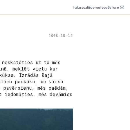
takas
uzlāde
meteo
vēsture
2008-10-15
 neskatoties uz to mēs
lnā, meklēt vietu kur
kūkas. Izrādās šajā
plāno pankūku, un virsū
u pavērsienu, mēs paēdām,
t iedomāties, mēs devāmies