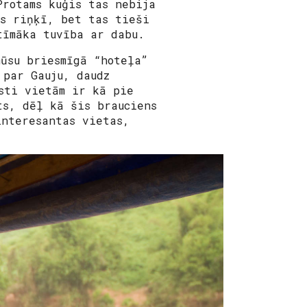
Protams kuģis tas nebija
ās riņķī, bet tas tieši
tīmāka tuvība ar dabu.
mūsu briesmīgā “hoteļa”
 par Gauju, daudz
sti vietām ir kā pie
ts, dēļ kā šis brauciens
interesantas vietas,