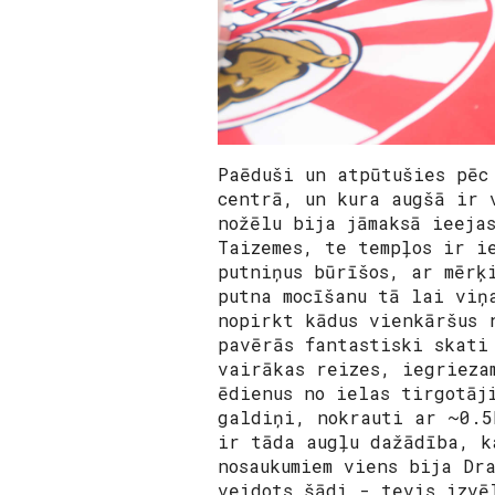
Paēduši un atpūtušies pēc
centrā, un kura augšā ir 
nožēlu bija jāmaksā ieeja
Taizemes, te tempļos ir i
putniņus būrīšos, ar mērķ
putna mocīšanu tā lai viņ
nopirkt kādus vienkāršus 
pavērās fantastiski skati
vairākas reizes, iegrieza
ēdienus no ielas tirgotāj
galdiņi, nokrauti ar ~0.5
ir tāda augļu dažādība, k
nosaukumiem viens bija Dr
veidots šādi - tevis izvē