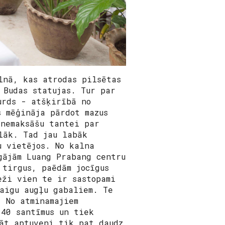
lnā, kas atrodas pilsētas
 Budas statujas. Tur par
urds - atšķirībā no
s mēģināja pārdot mazus
 nemaksāšu tantei par
lāk. Tad jau labāk
u vietējos. No kalna
gājām Luang Prabang centru
 tirgus, paēdām jocīgus
eži vien te ir sastopami
aigu augļu gabaliem. Te
 No atminamajiem
 40 santīmus un tiek
āt aptuveni tik pat daudz