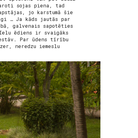
aroti sojas piena, tad
apstājas, jo karstumā šie
īgi … Ja kāds jautās par
ībā, galvenais sapotēties
Ielu ēdiens ir svaigāks
estāv. Par ūdens tīrību
zer, neredzu iemeslu