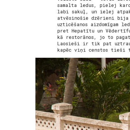
samalta ledus, pielej kar
labi sakuļ, un ielej atpa
atvēsinošie dzērieni bija
uzticēšanos aizdomīgam le
pret Hepatītu un Vēdertīf
kā restorānos, jo to paga
Laosieši ir tik pat uztra
kapēc viņi censtos tieši 