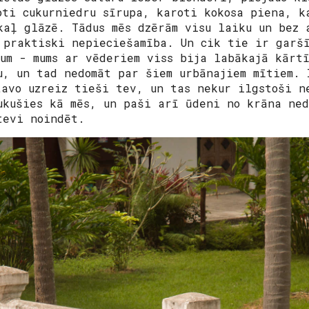
oti cukurniedru sīrupa, karoti kokosa piena, k
kaļ glāzē. Tādus mēs dzērām visu laiku un bez 
 praktiski nepieciešamība. Un cik tie ir garš
dum - mums ar vēderiem viss bija labākajā kārt
u, un tad nedomāt par šiem urbānajiem mītiem. 
tavo uzreiz tieši tev, un tas nekur ilgstoši n
ukušies kā mēs, un paši arī ūdeni no krāna ned
tevi noindēt.