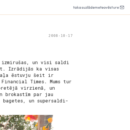
takas
uzlāde
meteo
vēsture
2008-10-17
 izmirušas, un visi saldi
t. Izrādijās ka visas
aļa ēstuvju šeit ir
 Financial Times. Mums tur
pretējā virzienā, un
n brokastīm par jau
s bagetes, un supersaldi-