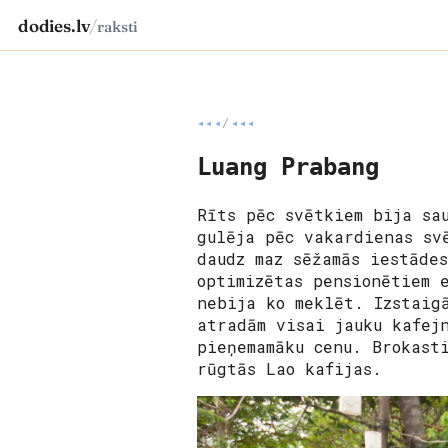
dodies.lv
/
raksti
◂◂◂
/
◂◂◂
Luang Prabang
Rīts pēc svētkiem bija sa
gulēja pēc vakardienas sv
daudz maz sēžamās iestāde
optimizētas pensionētiem 
nebija ko meklēt. Izstaig
atradām visai jauku kafej
pieņemamāku cenu. Brokast
rūgtās Lao kafijas.