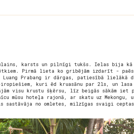
ulains, karsts un pilnīgi tukšs. Ielas bija kā
ētkiem. Pirmā lieta ko gribējām izdarīt - paēs
s Luang Prabang ir dārgas, patiesībā lielākā d
eiropiešiem, kuri ēd kruasānu par 2ls, un lasa
ājām visu krustu šķērsu, līz beigās sākām iet 
nīcu mūsu hoteļa rajonā, ar skatu uz Mekongu, u
is sastāvāja no omletes, milzīgas svaigi cepta