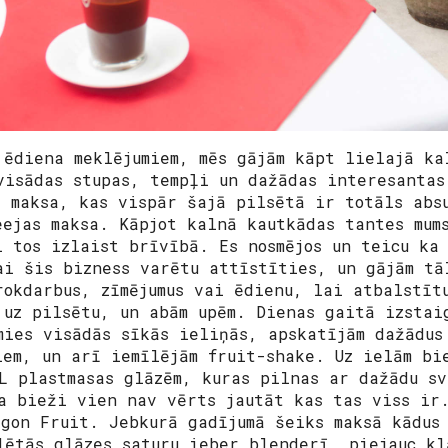
 ēdiena meklējumiem, mēs gājām kāpt lielajā ka
visādas stupas, tempļi un dažādas interesantas
s maksa, kas vispār šajā pilsētā ir totāls abs
eejas maksa. Kāpjot kalnā kautkādas tantes mum
i tos izlaist brīvībā. Es nosmējos un teicu ka
ai šis bizness varētu attīstīties, un gājām tā
rokdarbus, zīmējumus vai ēdienu, lai atbalstīt
 uz pilsētu, un abām upēm. Dienas gaitā izstai
mies visādās sīkās ieliņās, apskatījām dažādus
iem, un arī iemīlējām fruit-shake. Uz ielām bi
L plastmasas glāzēm, kuras pilnas ar dažādu sv
a bieži vien nav vērts jautāt kas tas viss ir.
agon Fruit. Jebkurā gadījumā šeiks maksā kādus
lētās glāzes saturu ieber blenderī, piejauc kl